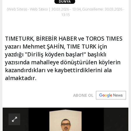
DÜNYA
(Web Sitesi) - Web Sitesi | 30.03.2026 - 13:04, Güncelleme: 30.03.2026 -
13:15
TIMETURK, BİREBİR HABER ve TOROS TIMES
yazarı Mehmet ŞAHİN, TIME TURK için
yazdığı "Diriliş köyden başlar!" başlıklı
yazısında mahalleye dönüştürülen köylerin
kazandırdıkları ve kaybettirdiklerini ala
almaktadır.
ABONE OL