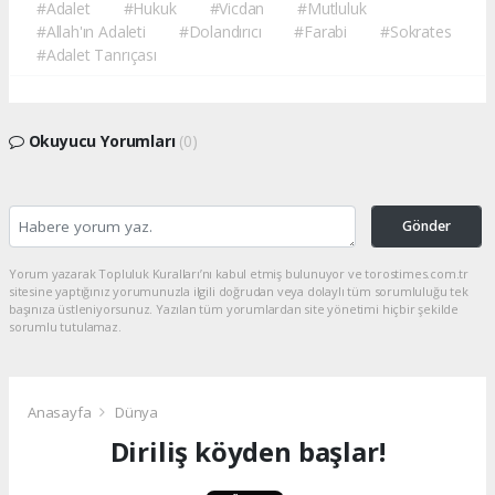
#Adalet
#Hukuk
#Vicdan
#Mutluluk
#Allah'ın Adaleti
#Dolandırıcı
#Farabi
#Sokrates
#Adalet Tanrıçası
Okuyucu Yorumları
(0)
Gönder
Yorum yazarak Topluluk Kuralları’nı kabul etmiş bulunuyor ve torostimes.com.tr
sitesine yaptığınız yorumunuzla ilgili doğrudan veya dolaylı tüm sorumluluğu tek
başınıza üstleniyorsunuz. Yazılan tüm yorumlardan site yönetimi hiçbir şekilde
sorumlu tutulamaz.
Anasayfa
Dünya
Diriliş köyden başlar!