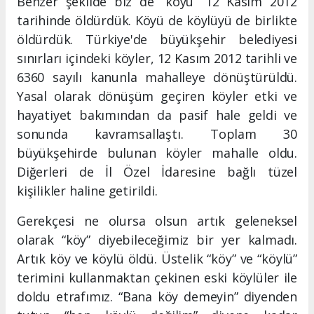
Benzer şekilde biz de “köyü” 12 Kasım 2012
tarihinde öldürdük. Köyü de köylüyü de birlikte
öldürdük. Türkiye'de büyükşehir belediyesi
sınırları içindeki köyler, 12 Kasım 2012 tarihli ve
6360 sayılı kanunla mahalleye dönüştürüldü.
Yasal olarak dönüşüm geçiren köyler etki ve
hayatiyet bakımından da pasif hale geldi ve
sonunda kavramsallaştı. Toplam 30
büyükşehirde bulunan köyler mahalle oldu.
Diğerleri de İl Özel İdaresine bağlı tüzel
kişilikler haline getirildi.
Gerekçesi ne olursa olsun artık geleneksel
olarak “köy” diyebileceğimiz bir yer kalmadı.
Artık köy ve köylü öldü. Üstelik “köy” ve “köylü”
terimini kullanmaktan çekinen eski köylüler ile
doldu etrafımız. “Bana köy demeyin” diyenden