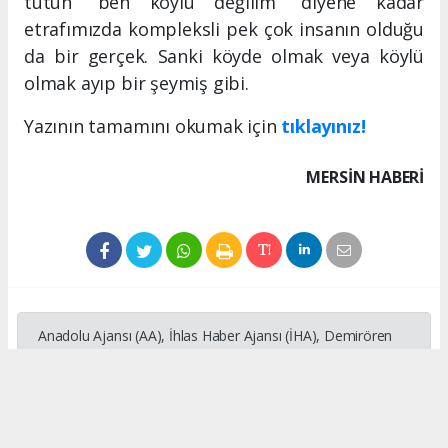
tutun “ben köylü değilim” diyene kadar
etrafımızda kompleksli pek çok insanın olduğu
da bir gerçek. Sanki köyde olmak veya köylü
olmak ayıp bir şeymiş gibi.
Yazının tamamını okumak için
tıklayınız!
MERSIN HABERİ
Anadolu Ajansı (AA), İhlas Haber Ajansı (İHA), Demirören
Haber Ajansı (DHA) ve diğer ajanslar tarafından eklenen
tüm haberler, sitemizin editörlerinin müdahalesi olmadan
ajans kanallarından çekilmektedir. Bu haberlerde yer alan
hukuki muhataplar haberi geçen ajanslar olup sitemizin hiç
bir editörü sorumlu tutulamaz...