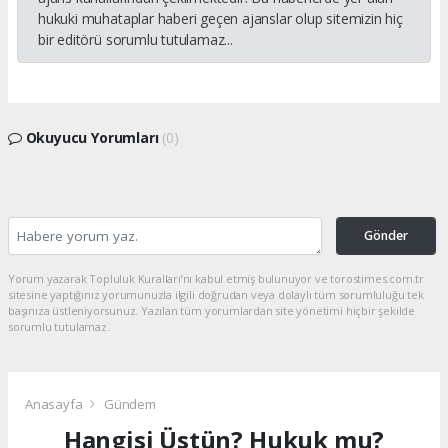
hukuki muhataplar haberi geçen ajanslar olup sitemizin hiç
bir editörü sorumlu tutulamaz...
Okuyucu Yorumları
(0)
Gönder
Yorum yazarak Topluluk Kuralları’nı kabul etmiş bulunuyor ve torostimes.com.tr
sitesine yaptığınız yorumunuzla ilgili doğrudan veya dolaylı tüm sorumluluğu tek
başınıza üstleniyorsunuz. Yazılan tüm yorumlardan site yönetimi hiçbir şekilde
sorumlu tutulamaz.
Anasayfa
Gündem
Hangisi Üstün? Hukuk mu?