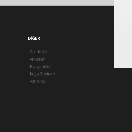
DİĞER
Sitede Ara
Anketler
Biyografiler
Rüya Tabirleri
Astroloji