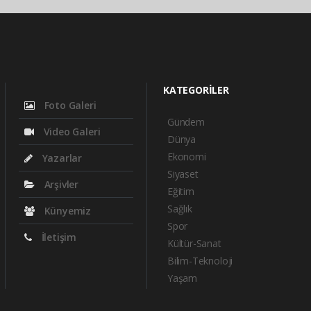
KATEGORİLER
Foto Galeri
Gündem
Video Galeri
Dünya
Ekonomi
Yazarlar
Siyaset
Arşivler
Eğitim
Sağlık
Künyemiz
Spor
İletişim
Kültür-Sanat
Bilim-Teknoloji
Yaşam