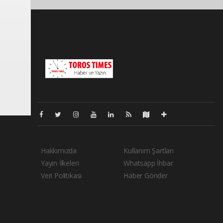
Pro-0.025
Hakkımızda
Kullanım Şartları
Yayın İlkeleri
Whatsapp İhbar
Veri Politikası
Haber Gönder