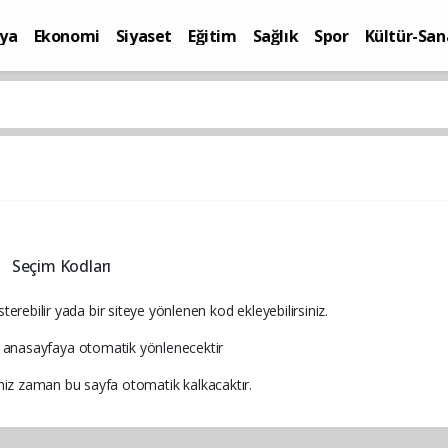
ya
Ekonomi
Siyaset
Eğitim
Sağlık
Spor
Kültür-San
i
Yaşam
Seçim Kodları
erebilir yada bir siteye yönlenen kod ekleyebilirsiniz.
 anasayfaya otomatik yönlenecektir
ğiniz zaman bu sayfa otomatik kalkacaktır.