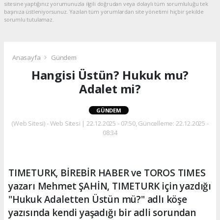
sitesine yaptığınız yorumunuzla ilgili doğrudan veya dolaylı tüm sorumluluğu tek
başınıza üstleniyorsunuz. Yazılan tüm yorumlardan site yönetimi hiçbir şekilde
sorumlu tutulamaz.
Anasayfa
Gündem
Hangisi Üstün? Hukuk mu?
Adalet mi?
GÜNDEM
(Web Sitesi) - Web Sitesi | 22.12.2025 - 07:50, Güncelleme: 22.12.2025 -
08:34
TIMETURK, BİREBİR HABER ve TOROS TIMES
yazarı Mehmet ŞAHİN, TIMETURK için yazdığı
"Hukuk Adaletten Üstün mü?" adlı köşe
yazısında kendi yaşadığı bir adli sorundan