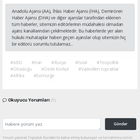
Anadolu Ajansı (AA), İhlas Haber Ajansı (İHA), Demirören
Haber Ajansı (DHA) ve diğer ajanslar tarafından eklenen
tüm haberler, sitemizin editörlerinin müdahalesi olmadan
ajans kanallarından çekilmektedir. Bu haberlerde yer alan
hukuki muhataplar haberi geçen ajanslar olup sitemizin hiç
bir editörü sorumlu tutulamaz...
#ABD
#İran
#Rusya
#İsrail
#Teopolitik
#Ortadoğu
#Dede Korkut
#Vadedilen topraklar
#Afrika
#Sömürge
Okuyucu Yorumları
(0)
Gönder
Yorum yazarak Topluluk Kuralları’nı kabul etmiş bulunuyor ve torostimes.com.tr