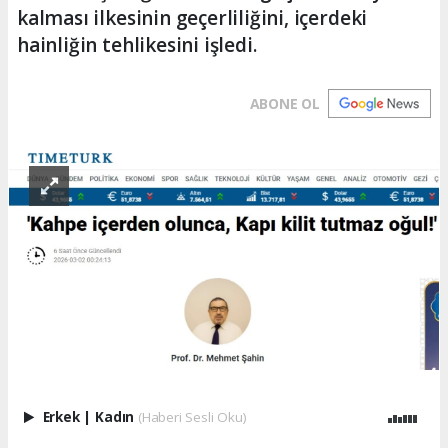
kalması ilkesinin geçerliliğini, içerdeki
hainliğin tehlikesini işledi.
ABONE OL
Erkek
|
Kadın
(Haberi Sesli Oku)