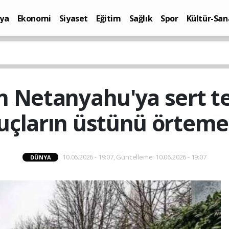
ya
Ekonomi
Siyaset
Eğitim
Sağlık
Spor
Kültür-San
i
Yaşam
en Netanyahu'ya sert te
uçların üstünü örteme
10.06.2026 - 19:07, Güncelleme: 10.06.2026 - 19:07
DÜNYA