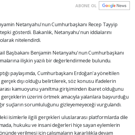
ABONE OL
ı Binyamin Netanyahu'nun Cumhurbaşkanı Recep Tayyip
tepki gösterdi. Bakanlık, Netanyahu'nun iddialarını
olarak nitelendirdi.
 İsrail Başbakanı Benjamin Netanyahu'nun Cumhurbaşkanı
alarına ilişkin yazılı bir değerlendirmede bulundu.
ptığı paylaşımda, Cumhurbaşkanı Erdoğan'a yöneltilen
gerçek dışı olduğu belirtilerek, söz konusu ifadelerin
rarası kamuoyunu yanıltma girişiminden ibaret olduğunu
n gerçeklerin üzerini örtmek amacıyla yalanlara başvurduğu
ağır suçların sorumluluğunu gizleyemeyeceği vurgulandı.
 isimlerle ilgili gerçekleri uluslararası platformlarda dile
amada, hukuku ve insani değerleri hiçe sayan eylemlerin
önünde verilmesi için çalışmaların kararlılıkla devam