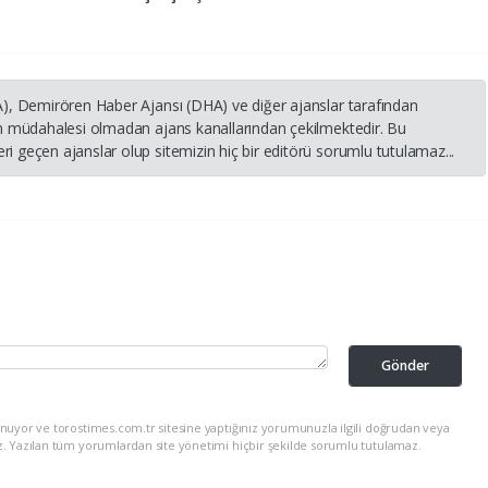
HA), Demirören Haber Ajansı (DHA) ve diğer ajanslar tarafından
nin müdahalesi olmadan ajans kanallarından çekilmektedir. Bu
i geçen ajanslar olup sitemizin hiç bir editörü sorumlu tutulamaz...
Gönder
nuyor ve torostimes.com.tr sitesine yaptığınız yorumunuzla ilgili doğrudan veya
z. Yazılan tüm yorumlardan site yönetimi hiçbir şekilde sorumlu tutulamaz.