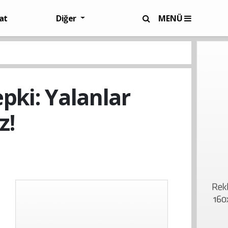
at
Diğer
MENÜ
pki: Yalanlar
z!