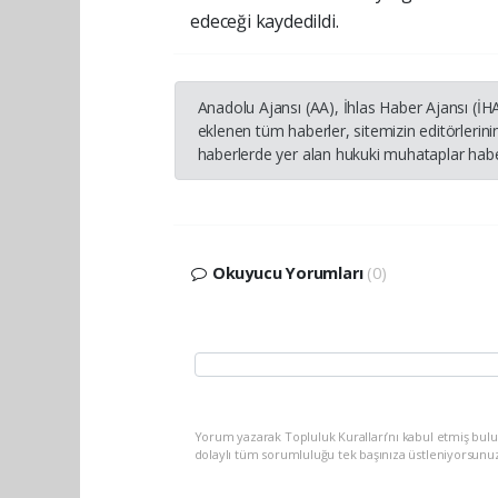
edeceği kaydedildi.
Anadolu Ajansı (AA), İhlas Haber Ajansı (İ
eklenen tüm haberler, sitemizin editörleri
haberlerde yer alan hukuki muhataplar haber
Okuyucu Yorumları
(0)
Yorum yazarak Topluluk Kuralları’nı kabul etmiş bulu
dolaylı tüm sorumluluğu tek başınıza üstleniyorsunu