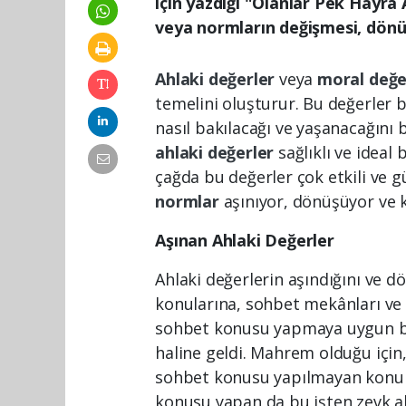
için yazdığı "Olanlar Pek Hayra 
veya normların değişmesi, dönü
Ahlaki değerler
veya
moral değe
temelini oluşturur. Bu değerler b
nasıl bakılacağı ve yaşanacağını b
ahlaki değerler
sağlıklı ve ideal
çağda bu değerler çok etkili ve g
normlar
aşınıyor, dönüşüyor ve 
Aşınan Ahlaki Değerler
Ahlaki değerlerin aşındığını ve d
konularına, sohbet mekânları ve 
sohbet konusu yapmaya uygun b
haline geldi. Mahrem olduğu için, 
sohbet konusu yapılmayan konular
konusu yapan da bu işten zevk alı