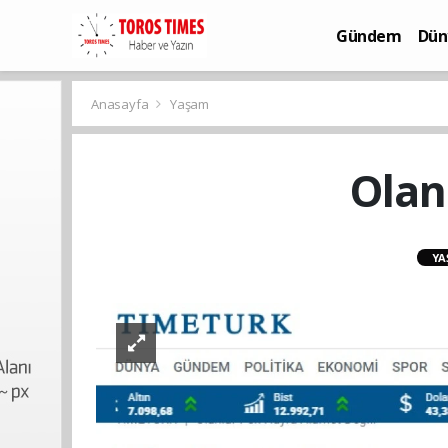
Gündem
Dün
Bilim-Teknoloj
Anasayfa
Yaşam
Olan
YA