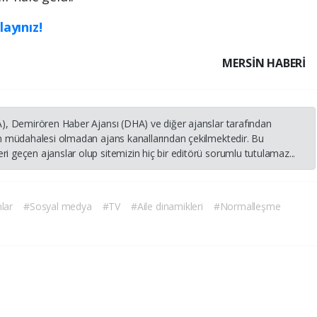
layınız!
MERSIN HABERİ
HA), Demirören Haber Ajansı (DHA) ve diğer ajanslar tarafından
nin müdahalesi olmadan ajans kanallarından çekilmektedir. Bu
i geçen ajanslar olup sitemizin hiç bir editörü sorumlu tutulamaz...
lar
#Sosyal medya
#TV
#Aile dinamikleri
#Normalleşme