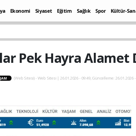
ya
Ekonomi
Siyaset
Eğitim
Sağlık
Spor
Kültür-San
i
Yaşam
lar Pek Hayra Alamet D
(Web Sitesi) - Web Sitesi | 26.01.2026 - 09:49, Güncelleme: 26.01.2026 -
ŞAM