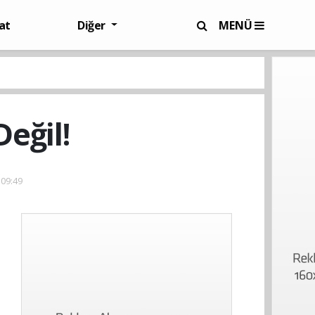
at
Diğer
MENÜ
eğil!
 09:49