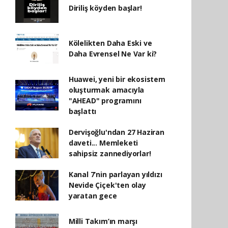
Diriliş köyden başlar!
Kölelikten Daha Eski ve
Daha Evrensel Ne Var ki?
Huawei, yeni bir ekosistem
oluşturmak amacıyla
"AHEAD" programını
başlattı
Dervişoğlu'ndan 27 Haziran
daveti... Memleketi
sahipsiz zannediyorlar!
Kanal 7’nin parlayan yıldızı
Nevide Çiçek'ten olay
yaratan gece
Milli Takım’ın marşı