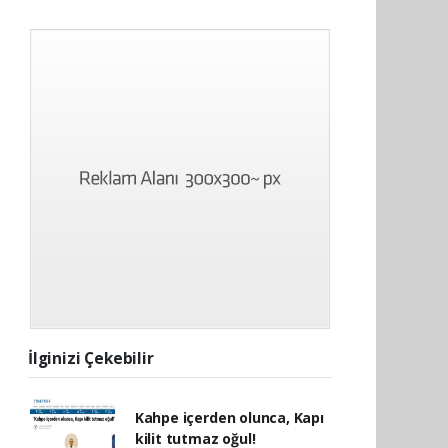
İlginizi Çekebilir
Kahpe içerden olunca, Kapı
kilit tutmaz oğul!