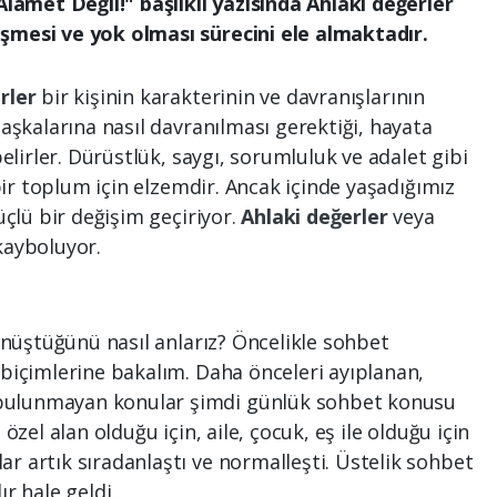
Alamet Değil!" başlıklı yazısında Ahlaki değerler
şmesi ve yok olması sürecini ele almaktadır.
rler
bir kişinin karakterinin ve davranışlarının
aşkalarına nasıl davranılması gerektiği, hayata
elirler. Dürüstlük, saygı, sorumluluk ve adalet gibi
 bir toplum için elzemdir. Ancak içinde yaşadığımız
üçlü bir değişim geçiriyor.
Ahlaki değerler
veya
kayboluyor.
önüştüğünü nasıl anlarız? Öncelikle sohbet
biçimlerine bakalım. Daha önceleri ayıplanan,
ulunmayan konular şimdi günlük sohbet konusu
özel alan olduğu için, aile, çocuk, eş ile olduğu için
 artık sıradanlaştı ve normalleşti. Üstelik sohbet
r hale geldi.