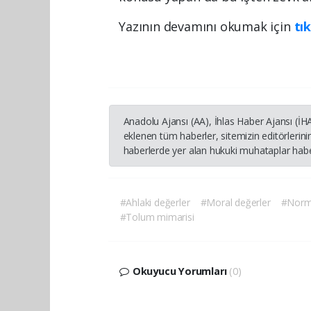
Yazının devamını okumak için
tık
Anadolu Ajansı (AA), İhlas Haber Ajansı (İ
eklenen tüm haberler, sitemizin editörleri
haberlerde yer alan hukuki muhataplar haber
#Ahlaki değerler
#Moral değerler
#Norm
#Tolum mimarisi
Okuyucu Yorumları
(0)