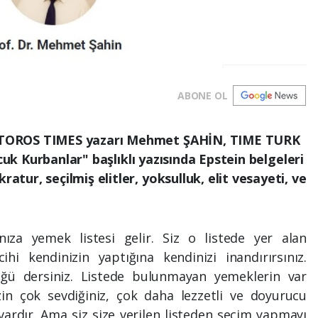
ABONE OL
TOROS TIMES yazarı Mehmet ŞAHİN, TIME TURK
cuk Kurbanlar" başlıklı yazısında Epstein belgeleri
ur, seçilmiş elitler, yoksulluk, elit vesayeti, ve
nıza yemek listesi gelir. Siz o listede yer alan
hi kendinizin yaptığına kendinizi inandırırsınız.
ğü dersiniz. Listede bulunmayan yemeklerin var
izin çok sevdiğiniz, çok daha lezzetli ve doyurucu
rdır. Ama siz size verilen listeden seçim yapmayı