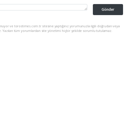
Gönder
nuyor ve torostimes.com.tr sitesine yaptığınız yorumunuzla ilgili doğrudan veya
z. Yazılan tüm yorumlardan site yönetimi hiçbir şekilde sorumlu tutulamaz.