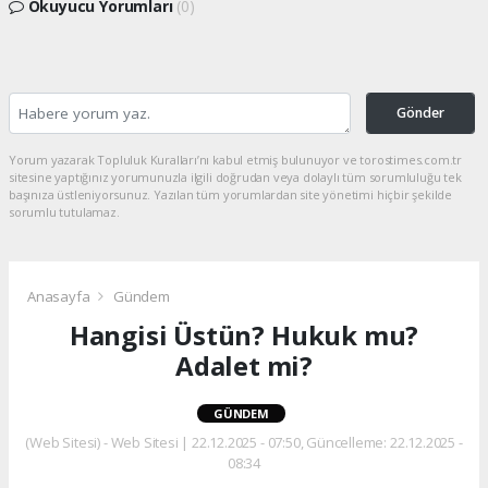
Okuyucu Yorumları
(0)
Gönder
Yorum yazarak Topluluk Kuralları’nı kabul etmiş bulunuyor ve torostimes.com.tr
sitesine yaptığınız yorumunuzla ilgili doğrudan veya dolaylı tüm sorumluluğu tek
başınıza üstleniyorsunuz. Yazılan tüm yorumlardan site yönetimi hiçbir şekilde
sorumlu tutulamaz.
Anasayfa
Gündem
Hangisi Üstün? Hukuk mu?
Adalet mi?
GÜNDEM
(Web Sitesi) - Web Sitesi | 22.12.2025 - 07:50, Güncelleme: 22.12.2025 -
08:34