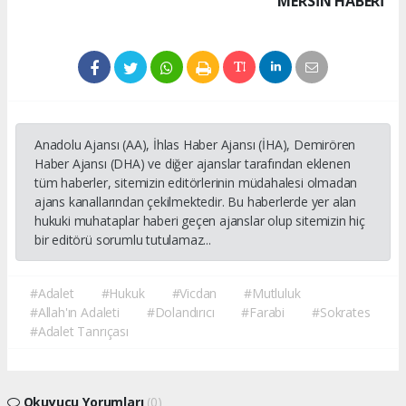
MERSIN HABERİ
Anadolu Ajansı (AA), İhlas Haber Ajansı (İHA), Demirören
Haber Ajansı (DHA) ve diğer ajanslar tarafından eklenen
tüm haberler, sitemizin editörlerinin müdahalesi olmadan
ajans kanallarından çekilmektedir. Bu haberlerde yer alan
hukuki muhataplar haberi geçen ajanslar olup sitemizin hiç
bir editörü sorumlu tutulamaz...
#Adalet
#Hukuk
#Vicdan
#Mutluluk
#Allah'ın Adaleti
#Dolandırıcı
#Farabi
#Sokrates
#Adalet Tanrıçası
Okuyucu Yorumları
(0)