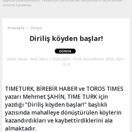
başınıza üstleniyorsunuz. Yazılan tüm yorumlardan site yönetimi hiçbir şekilde
sorumlu tutulamaz.
Anasayfa
Dünya
Diriliş köyden başlar!
DÜNYA
(Web Sitesi) - Web Sitesi | 30.03.2026 - 13:04, Güncelleme: 30.03.2026 -
13:15
TIMETURK, BİREBİR HABER ve TOROS TIMES
yazarı Mehmet ŞAHİN, TIME TURK için
yazdığı "Diriliş köyden başlar!" başlıklı
yazısında mahalleye dönüştürülen köylerin
kazandırdıkları ve kaybettirdiklerini ala
almaktadır.