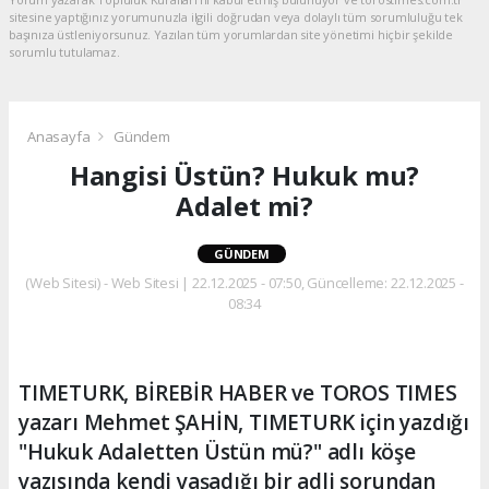
sitesine yaptığınız yorumunuzla ilgili doğrudan veya dolaylı tüm sorumluluğu tek
başınıza üstleniyorsunuz. Yazılan tüm yorumlardan site yönetimi hiçbir şekilde
sorumlu tutulamaz.
Anasayfa
Gündem
Hangisi Üstün? Hukuk mu?
Adalet mi?
GÜNDEM
(Web Sitesi) - Web Sitesi | 22.12.2025 - 07:50, Güncelleme: 22.12.2025 -
08:34
TIMETURK, BİREBİR HABER ve TOROS TIMES
yazarı Mehmet ŞAHİN, TIMETURK için yazdığı
"Hukuk Adaletten Üstün mü?" adlı köşe
yazısında kendi yaşadığı bir adli sorundan