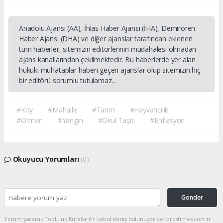
Anadolu Ajansı (AA), İhlas Haber Ajansı (İHA), Demirören
Haber Ajansı (DHA) ve diğer ajanslar tarafından eklenen
tüm haberler, sitemizin editörlerinin müdahalesi olmadan
ajans kanallarından çekilmektedir. Bu haberlerde yer alan
hukuki muhataplar haberi geçen ajanslar olup sitemizin hiç
bir editörü sorumlu tutulamaz...
#Köy
#Mahalle
#Tarım
#Hayvancılık
#Orman
#Yangın
#Okul Taşıtı
#Enflasyon
Okuyucu Yorumları
(0)
Gönder
Yorum yazarak Topluluk Kuralları’nı kabul etmiş bulunuyor ve torostimes.com.tr