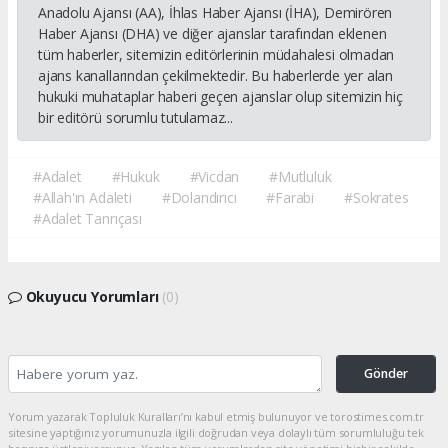
Anadolu Ajansı (AA), İhlas Haber Ajansı (İHA), Demirören
Haber Ajansı (DHA) ve diğer ajanslar tarafından eklenen
tüm haberler, sitemizin editörlerinin müdahalesi olmadan
ajans kanallarından çekilmektedir. Bu haberlerde yer alan
hukuki muhataplar haberi geçen ajanslar olup sitemizin hiç
bir editörü sorumlu tutulamaz...
#Adalet
#Hukuk
#Vicdan
#Mutluluk
#Allah'ın Adaleti
#Dolandırıcı
#Farabi
#Sokrates
#Adalet Tanrıçası
Okuyucu Yorumları
(0)
Gönder
Yorum yazarak Topluluk Kuralları’nı kabul etmiş bulunuyor ve torostimes.com.tr
sitesine yaptığınız yorumunuzla ilgili doğrudan veya dolaylı tüm sorumluluğu tek