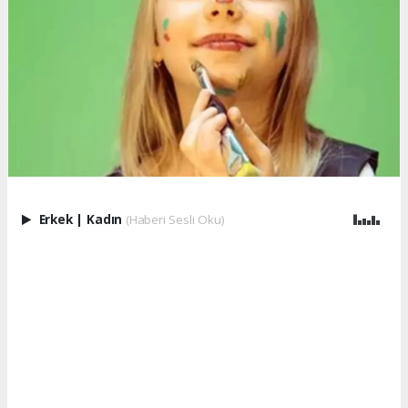
Erkek
|
Kadın
(Haberi Sesli Oku)