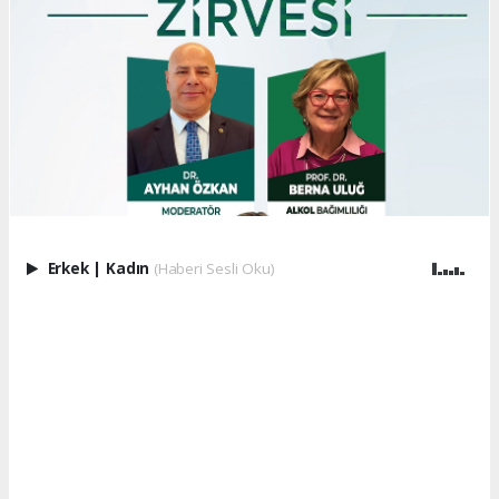
Erkek
|
Kadın
(Haberi Sesli Oku)