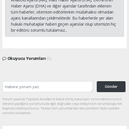
Haber Ajansı (DHA) ve diğer ajanslar tarafından eklenen
tüm haberler, sitemizin editörlerinin müdahalesi olmadan
ajans kanallarından çekilmektedir. Bu haberlerde yer alan
hukuki muhataplar haberi geçen ajanslar olup sitemizin hiç
bir editörü sorumlu tutulamaz...
Okuyucu Yorumları
(0)
Gönder
Yorum yazarak Topluluk Kuralları’nı kabul etmiş bulunuyor ve torostimes.com.tr
sitesine yaptığınız yorumunuzla ilgili doğrudan veya dolaylı tüm sorumluluğu tek
başınıza üstleniyorsunuz. Yazılan tüm yorumlardan site yönetimi hiçbir şekilde
sorumlu tutulamaz.