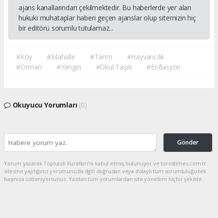
ajans kanallarından çekilmektedir. Bu haberlerde yer alan
hukuki muhataplar haberi geçen ajanslar olup sitemizin hiç
bir editörü sorumlu tutulamaz...
#Köy
#Mahalle
#Tarım
#Hayvancılık
#Orman
#Yangın
#Okul Taşıtı
#Enflasyon
Okuyucu Yorumları
(0)
Gönder
Yorum yazarak Topluluk Kuralları’nı kabul etmiş bulunuyor ve torostimes.com.tr
sitesine yaptığınız yorumunuzla ilgili doğrudan veya dolaylı tüm sorumluluğu tek
başınıza üstleniyorsunuz. Yazılan tüm yorumlardan site yönetimi hiçbir şekilde
sorumlu tutulamaz.