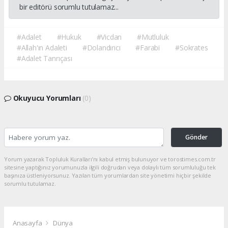
bir editörü sorumlu tutulamaz...
#Adalet
#Hukuk
#Vicdan
#Mutluluk
#Allah'ın Adaleti
#Dolandırıcı
#Farabi
#Sokrates
#Adalet Tanrıçası
Okuyucu Yorumları
(0)
Gönder
Yorum yazarak Topluluk Kuralları’nı kabul etmiş bulunuyor ve torostimes.com.tr
sitesine yaptığınız yorumunuzla ilgili doğrudan veya dolaylı tüm sorumluluğu tek
başınıza üstleniyorsunuz. Yazılan tüm yorumlardan site yönetimi hiçbir şekilde
sorumlu tutulamaz.
Anasayfa
Dünya