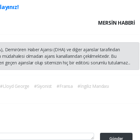
layınız!
MERSIN HABERİ
HA), Demirören Haber Ajansı (DHA) ve diğer ajanslar tarafından
nin müdahalesi olmadan ajans kanallarından çekilmektedir. Bu
i geçen ajanslar olup sitemizin hiç bir editörü sorumlu tutulamaz...
#Lloyd George
#Siyonist
#Fransa
#İngiliz Mandası
Gönder