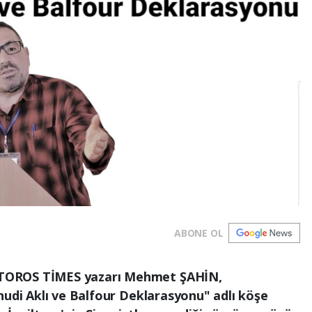
ABONE OL
TOROS TİMES yazarı Mehmet ŞAHİN,
hudi Aklı ve Balfour Deklarasyonu" adlı köşe