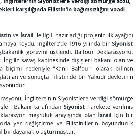
 İngiltere'nin Siyonistlere verdiği sömürge sözü,
leri karşılığında Filistin'in bağımsızlığını vaadi
listin
ve
İsrail
ile ilgili hazırladığı projenin ilk ayağını
lamaya koydu. İngiltere'de 1916 yılında bir
Siyonist
şbakanlık görevini üstlendi. Balfour Deklarasyonu,
 İngiliz savaş kabinesinde dışişleri bakanı olan ve
a biçimi nedeniyle "Kanlı Balfour" olarak bilinen
latılan ve sonuçta Filistin'de bir Yahudi devletinin
asyonudur.
arasyonu, İngiltere'nin Siyonistlere verdiği sömürge
i İşleri Bakanı tarafından
Siyonist
harekete verilmiş
deklarasyon meşruluk arayışında olan
İsrail
için bir
zorla yer değiştirme ve Filistinlilerin boyunduruk
sal bir dayanak oluşturmuştur.