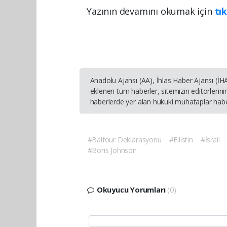
Yazının devamını okumak için
tık
Anadolu Ajansı (AA), İhlas Haber Ajansı (İ
eklenen tüm haberler, sitemizin editörleri
haberlerde yer alan hukuki muhataplar haber
#Balfour Deklarasyonu
#Filistin
#İsrail
#Boris Johnson
Okuyucu Yorumları
(0)