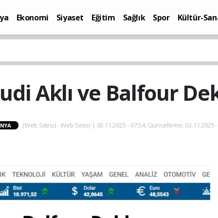
ya
Ekonomi
Siyaset
Eğitim
Sağlık
Spor
Kültür-San
i
Yaşam
hudi Aklı ve Balfour D
(Web Sitesi) - Web Sitesi | 03.11.2025 - 07:54, Güncelleme: 03.11.2025 -
NYA