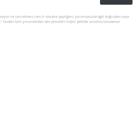
nuyor ve torostimes.com.tr sitesine yaptığınız yorumunuzla ilgili doğrudan veya
z. Yazılan tüm yorumlardan site yönetimi hiçbir şekilde sorumlu tutulamaz.