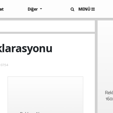
at
Diğer
MENÜ
eklarasyonu
 07:54