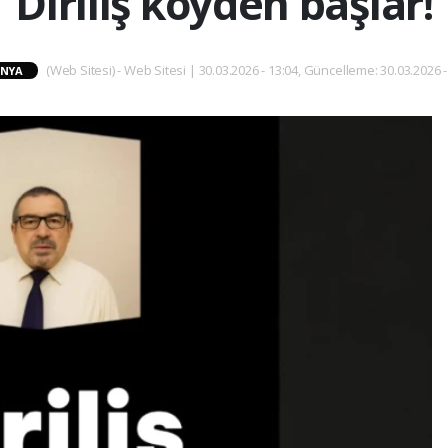
Diriliş köyden başlar!
(Web Sitesi) - Web Sitesi | 30.03.2026 - 13:04, Güncelleme: 30.03.2026 -
NYA