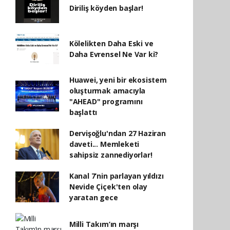
Diriliş köyden başlar!
Kölelikten Daha Eski ve
Daha Evrensel Ne Var ki?
Huawei, yeni bir ekosistem
oluşturmak amacıyla
"AHEAD" programını
başlattı
Dervişoğlu'ndan 27 Haziran
daveti... Memleketi
sahipsiz zannediyorlar!
Kanal 7’nin parlayan yıldızı
Nevide Çiçek'ten olay
yaratan gece
Milli Takım’ın marşı