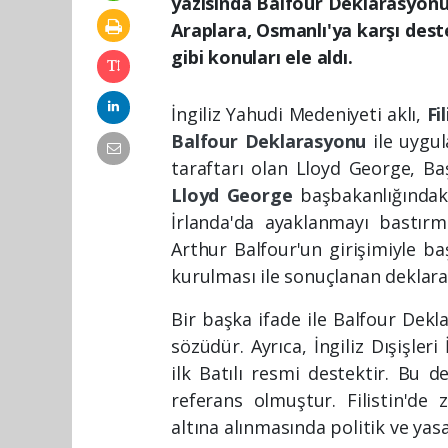
yazısında Balfour Deklarasyonu,
Araplara, Osmanlı'ya karşı destek
gibi konuları ele aldı.
İngiliz Yahudi Medeniyeti aklı,
Fi
Balfour Deklarasyonu
ile uygu
taraftarı olan Lloyd George, Ba
Lloyd George
başbakanlığındaki
İrlanda'da ayaklanmayı bastırm
Arthur Balfour'un girişimiyle baş
kurulması ile sonuçlanan deklar
Bir başka ifade ile Balfour Dekl
sözüdür. Ayrıca, İngiliz Dışişler
ilk Batılı resmi destektir. Bu 
referans olmuştur. Filistin'de 
altına alınmasında politik ve ya