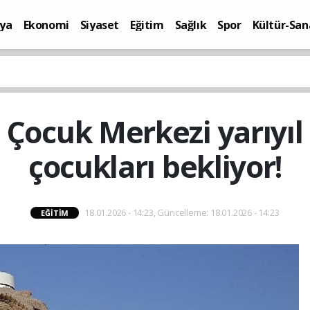
ya
Ekonomi
Siyaset
Eğitim
Sağlık
Spor
Kültür-San
i
Yaşam
 Çocuk Merkezi yarıyıl 
çocukları bekliyor!
18.01.2026 - 14:23, Güncelleme: 18.01.2026 - 14:23
EĞITIM