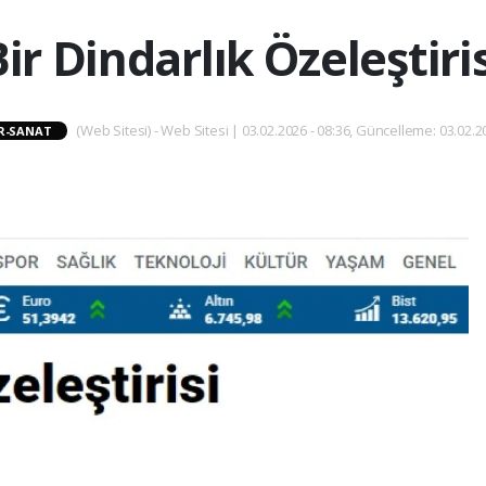
ir Dindarlık Özeleştiri
(Web Sitesi) - Web Sitesi | 03.02.2026 - 08:36, Güncelleme: 03.02.2
R-SANAT