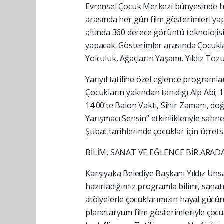
Evrensel Çocuk Merkezi bünyesinde h
arasında her gün film gösterimleri ya
altında 360 derece görüntü teknolojis
yapacak. Gösterimler arasında Çocuklar
Yolculuk, Ağaçların Yaşamı, Yıldız Tozu 
Yarıyıl tatiline özel eğlence programl
Çocukların yakından tanıdığı Alp Abi; 17
14.00’te Balon Vakti, Sihir Zamanı, do
Yarışmacı Sensin” etkinlikleriyle sahne
Şubat tarihlerinde çocuklar için ücretsi
BİLİM, SANAT VE EĞLENCE BİR ARAD
Karşıyaka Belediye Başkanı Yıldız Ün
hazırladığımız programla bilimi, sanat
atölyelerle çocuklarımızın hayal güc
planetaryum film gösterimleriyle çocu