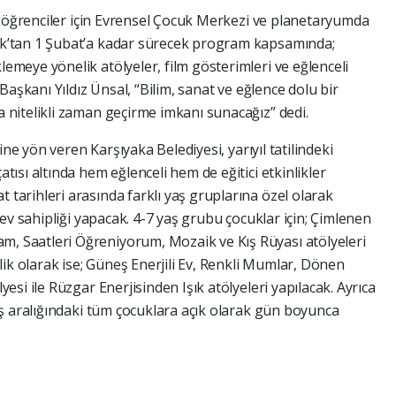
eki öğrenciler için Evrensel Çocuk Merkezi ve planetaryumda
ak’tan 1 Şubat’a kadar sürecek program kapsamında;
emeye yönelik atölyeler, film gösterimleri ve eğlenceli
 Başkanı Yıldız Ünsal, “Bilim, sanat ve eğlence dolu bir
 nitelikli zaman geçirme imkanı sunacağız” dedi.
rine yön veren Karşıyaka Belediyesi, yarıyıl tatilindeki
tısı altında hem eğlenceli hem de eğitici etkinlikler
tarihleri arasında farklı yaş gruplarına özel olarak
e ev sahipliği yapacak. 4-7 yaş grubu çocuklar için; Çimlenen
, Saatleri Öğreniyorum, Mozaik ve Kış Rüyası atölyeleri
k olarak ise; Güneş Enerjili Ev, Renkli Mumlar, Dönen
yesi ile Rüzgar Enerjisinden Işık atölyeleri yapılacak. Ayrıca
yaş aralığındaki tüm çocuklara açık olarak gün boyunca