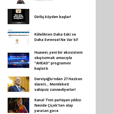
Diriliş köyden başlar!
Kölelikten Daha Eski ve
Daha Evrensel Ne Var ki?
Huawei, yeni bir ekosistem
oluşturmak amacıyla
"AHEAD" programını
başlattı
Dervişoğlu'ndan 27 Haziran
daveti... Memleketi
sahipsiz zannediyorlar!
Kanal 7’nin parlayan yıldızı
Nevide Çiçek'ten olay
yaratan gece