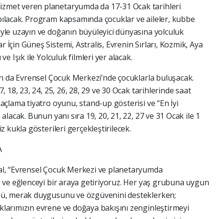
izmet veren planetaryumda da 17-31 Ocak tarihleri
pılacak. Program kapsamında çocuklar ve aileler, kubbe
iyle uzayın ve doğanın büyüleyici dünyasına yolculuk
 İçin Güneş Sistemi, Astralis, Evrenin Sırları, Kozmik, Aya
ve Işık ile Yolculuk filmleri yer alacak.
arı da Evrensel Çocuk Merkezi’nde çocuklarla buluşacak.
, 18, 23, 24, 25, 26, 28, 29 ve 30 Ocak tarihlerinde saat
ğaçlama tiyatro oyunu, stand-up gösterisi ve “En İyi
 alacak. Bunun yanı sıra 19, 20, 21, 22, 27 ve 31 Ocak ile 1
z kukla gösterileri gerçekleştirilecek.
A
sal, “Evrensel Çocuk Merkezi ve planetaryumda
ı ve eğlenceyi bir araya getiriyoruz. Her yaş grubuna uygun
ünü, merak duygusunu ve özgüvenini desteklerken;
klarımızın evrene ve doğaya bakışını zenginleştirmeyi