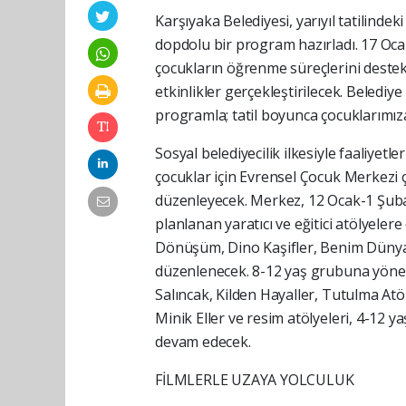
Karşıyaka Belediyesi, yarıyıl tatilind
dopdolu bir program hazırladı. 17 Oc
çocukların öğrenme süreçlerini destekl
etkinlikler gerçekleştirilecek. Belediye
programla; tatil boyunca çocuklarımıza
Sosyal belediyecilik ilkesiyle faaliyetle
çocuklar için Evrensel Çocuk Merkezi ça
düzenleyecek. Merkez, 12 Ocak-1 Şubat 
planlanan yaratıcı ve eğitici atölyeler
Dönüşüm, Dino Kaşifler, Benim Dünyam
düzenlenecek. 8-12 yaş grubuna yöneli
Salıncak, Kilden Hayaller, Tutulma Atöl
Minik Eller ve resim atölyeleri, 4-12 
devam edecek.
FİLMLERLE UZAYA YOLCULUK