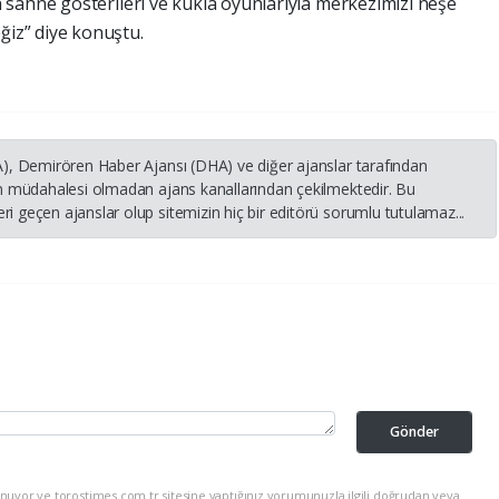
n sahne gösterileri ve kukla oyunlarıyla merkezimizi neşe
ğiz” diye konuştu.
HA), Demirören Haber Ajansı (DHA) ve diğer ajanslar tarafından
nin müdahalesi olmadan ajans kanallarından çekilmektedir. Bu
i geçen ajanslar olup sitemizin hiç bir editörü sorumlu tutulamaz...
Gönder
nuyor ve torostimes.com.tr sitesine yaptığınız yorumunuzla ilgili doğrudan veya