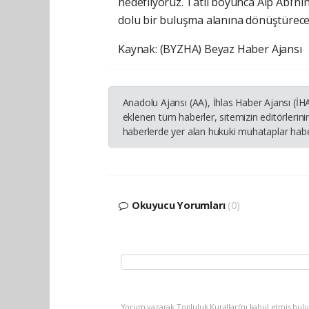
hedefliyoruz. Tatil boyunca Alp Abi’ni
dolu bir buluşma alanına dönüştürece
Kaynak: (BYZHA) Beyaz Haber Ajansı
Anadolu Ajansı (AA), İhlas Haber Ajansı (İ
eklenen tüm haberler, sitemizin editörleri
haberlerde yer alan hukuki muhataplar haber
Okuyucu Yorumları
(0)
Yorum yazarak Topluluk Kuralları’nı kabul etmiş bulu