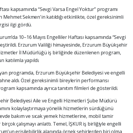
ftası kapsamında “Sevgi Varsa Engel Yoktur” programı
n Mehmet Sekmen'in katıldığı etkinlikte, özel gereksinimli
rgisi ilgi gördü.
urum’da 10–16 Mayıs Engelliler Haftası kapsamında “Sevgi
ştirildi. Erzurum Valiliği himayesinde, Erzurum Büyükşehir
Hizmetler İl Müdürlüğü iş birliğinde düzenlenen program,
 katılımla yapıldı.
şlayan programda, Erzurum Büyükşehir Belediyesi ve engelli
hne aldı. Özel gereksinimli bireylerin performansı
 Program kapsamında ayrıca tanıtım filmleri de gösterildi.
r Belediyesi Aile ve Engelli Hizmetleri Şube Müdürü
amını kolaylaştırmaya yönelik hizmetlerin sürdüğünü
n evde bakım ve sıcak yemek hizmetlerine, mobil tamir
irçok çalışmayı anlattı. Temel, İŞKUR iş birliğiyle engelli
um’un erişilebilirlik alanında örnek şehirlerden biri olma