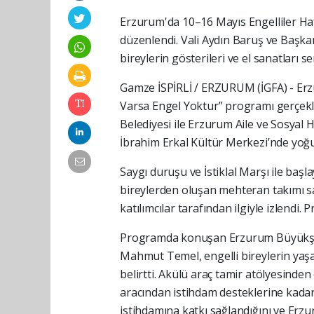
Erzurum'da 10–16 Mayıs Engelliler Ha
düzenlendi. Vali Aydın Baruş ve Başka
bireylerin gösterileri ve el sanatları se
Gamze İSPİRLİ / ERZURUM (İGFA) - Erz
Varsa Engel Yoktur” programı gerçekle
Belediyesi ile Erzurum Aile ve Sosyal 
İbrahim Erkal Kültür Merkezi’nde yoğun
Saygı duruşu ve İstiklal Marşı ile ba
bireylerden oluşan mehteran takımı sa
katılımcılar tarafından ilgiyle izlendi.
Programda konuşan Erzurum Büyükşehi
Mahmut Temel, engelli bireylerin yaş
belirtti. Akülü araç tamir atölyesinde
aracından istihdam desteklerine kadar b
istihdamına katkı sağlandığını ve Erzur