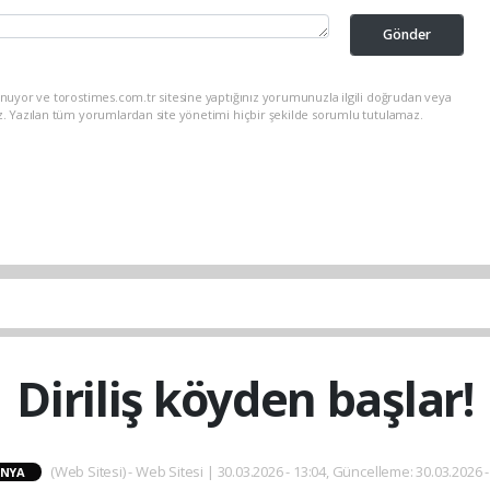
Gönder
nuyor ve torostimes.com.tr sitesine yaptığınız yorumunuzla ilgili doğrudan veya
z. Yazılan tüm yorumlardan site yönetimi hiçbir şekilde sorumlu tutulamaz.
Diriliş köyden başlar!
(Web Sitesi) - Web Sitesi | 30.03.2026 - 13:04, Güncelleme: 30.03.2026 -
NYA