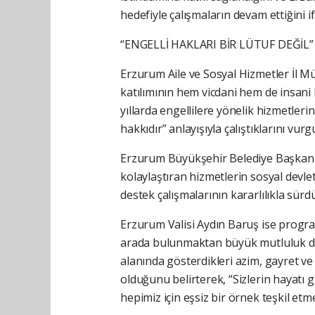
hedefiyle çalışmaların devam ettiğini if
“ENGELLİ HAKLARI BİR LÜTUF DEĞİL”
Erzurum Aile ve Sosyal Hizmetler İl M
katılımının hem vicdani hem de insani
yıllarda engellilere yönelik hizmetlerin 
hakkıdır” anlayışıyla çalıştıklarını vurg
Erzurum Büyükşehir Belediye Başkanı
kolaylaştıran hizmetlerin sosyal devle
destek çalışmalarının kararlılıkla sürd
Erzurum Valisi Aydın Baruş ise program
arada bulunmaktan büyük mutluluk duy
alanında gösterdikleri azim, gayret v
olduğunu belirterek, “Sizlerin hayatı
hepimiz için eşsiz bir örnek teşkil etme