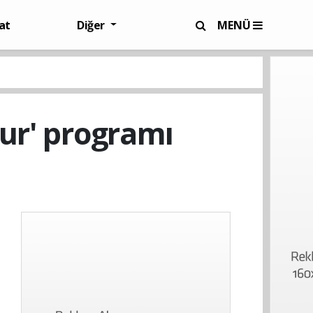
at
Diğer
MENÜ
tur' programı