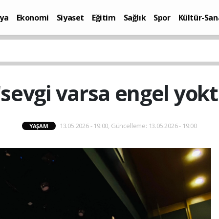
ya
Ekonomi
Siyaset
Eğitim
Sağlık
Spor
Kültür-San
i
Yaşam
sevgi varsa engel yok
13.05.2026 - 19:00, Güncelleme: 13.05.2026 - 19:00
YAŞAM