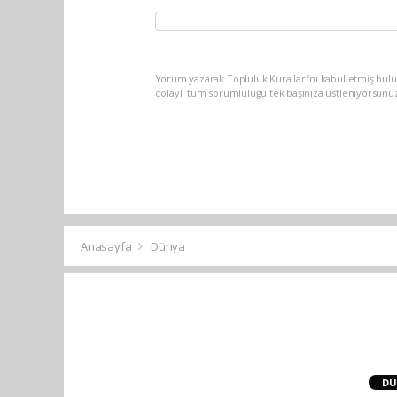
Yorum yazarak Topluluk Kuralları’nı kabul etmiş bulu
dolaylı tüm sorumluluğu tek başınıza üstleniyorsunu
Anasayfa
Dünya
DÜ