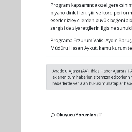
Program kapsamında özel gereksinimli b
piyano dinletileri, şiir ve koro perfor
eserler izleyicilerden büyük beğeni aldı.
sergisi de ziyaretçilerin ilgisine sunuld
Programa Erzurum Valisi Aydın Baruş
Müdürü Hasan Aykut, kamu kurum temsilci
Anadolu Ajansı (AA), İhlas Haber Ajansı (İ
eklenen tüm haberler, sitemizin editörleri
haberlerde yer alan hukuki muhataplar haber
Okuyucu Yorumları
(0)