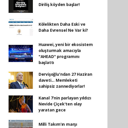
Diriliş köyden başlar!
Kölelikten Daha Eski ve
Daha Evrensel Ne Var ki?
Huawei, yeni bir ekosistem
oluşturmak amacıyla
"AHEAD" programını
başlattı
Dervişoğlu'ndan 27 Haziran
daveti... Memleketi
sahipsiz zannediyorlar!
Kanal 7’nin parlayan yıldızı
Nevide Çiçek'ten olay
yaratan gece
Milli Takım’ın marşı