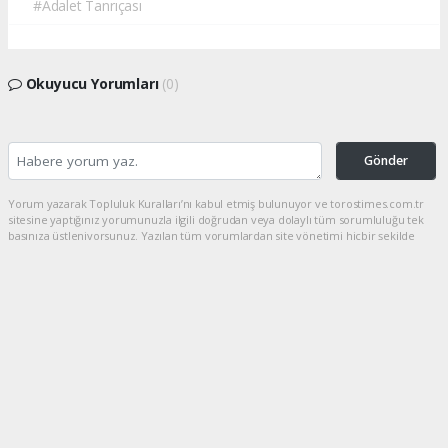
#Adalet Tanrıçası
Okuyucu Yorumları
(0)
Gönder
Yorum yazarak Topluluk Kuralları’nı kabul etmiş bulunuyor ve torostimes.com.tr
sitesine yaptığınız yorumunuzla ilgili doğrudan veya dolaylı tüm sorumluluğu tek
başınıza üstleniyorsunuz. Yazılan tüm yorumlardan site yönetimi hiçbir şekilde
sorumlu tutulamaz.
haber paketi
haber scripti
haber yazılımı
Tüm hakları saklı tutulmaktadır.Copyright 2026©
Haber Yazılımı:
Web Aksiyon ®