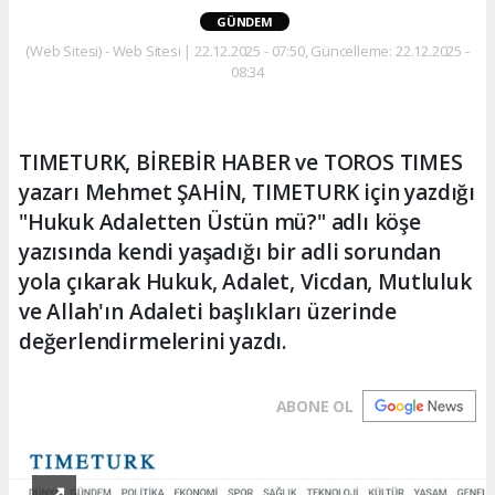
GÜNDEM
(Web Sitesi) - Web Sitesi | 22.12.2025 - 07:50, Güncelleme: 22.12.2025 -
08:34
TIMETURK, BİREBİR HABER ve TOROS TIMES
yazarı Mehmet ŞAHİN, TIMETURK için yazdığı
"Hukuk Adaletten Üstün mü?" adlı köşe
yazısında kendi yaşadığı bir adli sorundan
yola çıkarak Hukuk, Adalet, Vicdan, Mutluluk
ve Allah'ın Adaleti başlıkları üzerinde
değerlendirmelerini yazdı.
ABONE OL