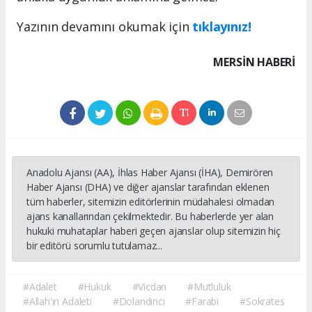
Yazının devamını okumak için
tıklayınız!
MERSIN HABERİ
Anadolu Ajansı (AA), İhlas Haber Ajansı (İHA), Demirören
Haber Ajansı (DHA) ve diğer ajanslar tarafından eklenen
tüm haberler, sitemizin editörlerinin müdahalesi olmadan
ajans kanallarından çekilmektedir. Bu haberlerde yer alan
hukuki muhataplar haberi geçen ajanslar olup sitemizin hiç
bir editörü sorumlu tutulamaz...
#Adalet
#Hukuk
#Vicdan
#Mutluluk
#Allah'ın Adaleti
#Dolandırıcı
#Farabi
#Sokrates