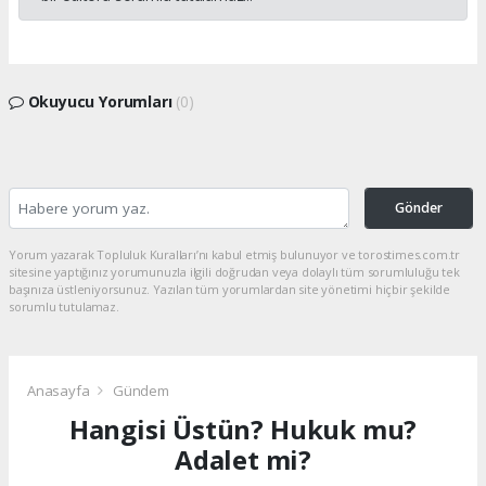
Okuyucu Yorumları
(0)
Gönder
Yorum yazarak Topluluk Kuralları’nı kabul etmiş bulunuyor ve torostimes.com.tr
sitesine yaptığınız yorumunuzla ilgili doğrudan veya dolaylı tüm sorumluluğu tek
başınıza üstleniyorsunuz. Yazılan tüm yorumlardan site yönetimi hiçbir şekilde
sorumlu tutulamaz.
Anasayfa
Gündem
Hangisi Üstün? Hukuk mu?
Adalet mi?