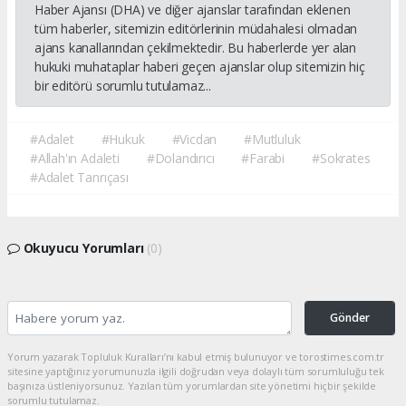
Haber Ajansı (DHA) ve diğer ajanslar tarafından eklenen
tüm haberler, sitemizin editörlerinin müdahalesi olmadan
ajans kanallarından çekilmektedir. Bu haberlerde yer alan
hukuki muhataplar haberi geçen ajanslar olup sitemizin hiç
bir editörü sorumlu tutulamaz...
#Adalet
#Hukuk
#Vicdan
#Mutluluk
#Allah'ın Adaleti
#Dolandırıcı
#Farabi
#Sokrates
#Adalet Tanrıçası
Okuyucu Yorumları
(0)
Gönder
Yorum yazarak Topluluk Kuralları’nı kabul etmiş bulunuyor ve torostimes.com.tr
sitesine yaptığınız yorumunuzla ilgili doğrudan veya dolaylı tüm sorumluluğu tek
başınıza üstleniyorsunuz. Yazılan tüm yorumlardan site yönetimi hiçbir şekilde
sorumlu tutulamaz.