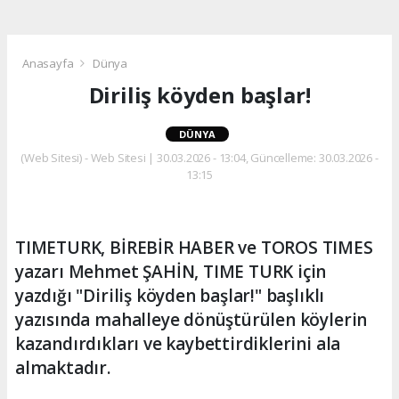
Anasayfa
Dünya
Diriliş köyden başlar!
DÜNYA
(Web Sitesi) - Web Sitesi | 30.03.2026 - 13:04, Güncelleme: 30.03.2026 -
13:15
TIMETURK, BİREBİR HABER ve TOROS TIMES
yazarı Mehmet ŞAHİN, TIME TURK için
yazdığı "Diriliş köyden başlar!" başlıklı
yazısında mahalleye dönüştürülen köylerin
kazandırdıkları ve kaybettirdiklerini ala
almaktadır.