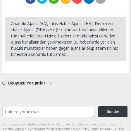
Anadolu Ajansı (AA), İhlas Haber Ajansı (İHA), Demirören
Haber Ajansı (DHA) ve diğer ajanslar tarafından eklenen
tüm haberler, sitemizin editörlerinin müdahalesi olmadan
ajans kanallarından çekilmektedir. Bu haberlerde yer alan
hukuki muhataplar haberi geçen ajanslar olup sitemizin hiç
bir editörü sorumlu tutulamaz...
Okuyucu Yorumları
(0)
Gönder
Yorum yazarak Topluluk Kuralları’nı kabul etmiş bulunuyor ve torostimes.com.tr
sitesine yaptığınız yorumunuzla ilgili doğrudan veya dolaylı tüm sorumluluğu tek