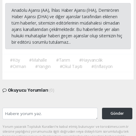
Anadolu Ajansı (AA), İhlas Haber Ajansı (İHA), Demirören
Haber Ajansı (DHA) ve diğer ajanslar tarafından eklenen
tüm haberler, sitemizin editörlerinin müdahalesi olmadan
ajans kanallarından çekilmektedir. Bu haberlerde yer alan
hukuki muhataplar haberi geçen ajanslar olup sitemizin hiç
bir editörü sorumlu tutulamaz...
#Köy
#Mahalle
#Tarım
#Hayvancılık
#Orman
#Yangın
#Okul Taşıtı
#Enflasyon
Okuyucu Yorumları
(0)
Gönder
Yorum yazarak Topluluk Kuralları’nı kabul etmiş bulunuyor ve torostimes.com.tr
sitesine yaptığınız yorumunuzla ilgili doğrudan veya dolaylı tüm sorumluluğu tek