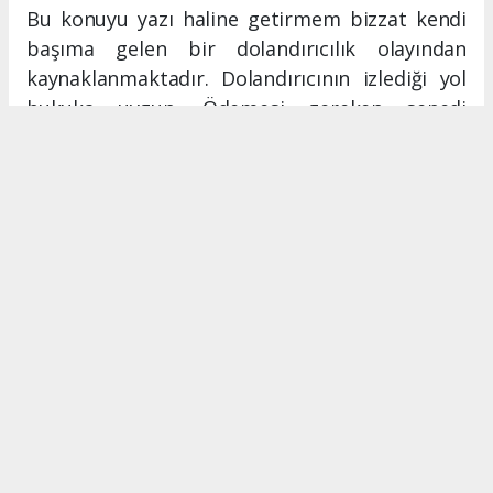
Bu konuyu yazı haline getirmem bizzat kendi
başıma gelen bir dolandırıcılık olayından
kaynaklanmaktadır. Dolandırıcının izlediği yol
hukuka uygun. Ödemesi gereken senedi
vaktine ödemiyor fakat hukuk ona bazı
imtiyazlar tanımış. Ödeme yapması gereken
tarihe ilave süre veriyor. Gene ödeme
yapılmıyor. Gene hukuk yolunu izlersen senedi
icraya vermek gerekiyor.
Adam zaten dolandırıcı ve yasal olarak kendi
üzerinde el konulacak bir mal varlığı yok. Bu
durumu sosyal medyadan yayınlarsam diğer
insanlar bilgilensin diye düşündüğüm zaman
muhatap “ticari itibarımı zedelediğin için dava
açarım” diyor.