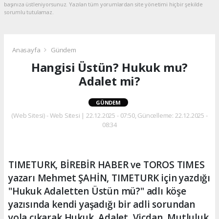
başınıza üstleniyorsunuz. Yazılan tüm yorumlardan site yönetimi hiçbir şekilde
sorumlu tutulamaz.
Anasayfa
Gündem
Hangisi Üstün? Hukuk mu?
Adalet mi?
GÜNDEM
(Web Sitesi) - Web Sitesi | 22.12.2025 - 07:50, Güncelleme: 22.12.2025 -
08:34
TIMETURK, BİREBİR HABER ve TOROS TIMES
yazarı Mehmet ŞAHİN, TIMETURK için yazdığı
"Hukuk Adaletten Üstün mü?" adlı köşe
yazısında kendi yaşadığı bir adli sorundan
yola çıkarak Hukuk, Adalet, Vicdan, Mutluluk