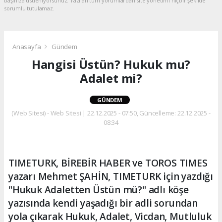
başınıza üstleniyorsunuz. Yazılan tüm yorumlardan site yönetimi hiçbir şekilde
sorumlu tutulamaz.
Anasayfa
Gündem
Hangisi Üstün? Hukuk mu?
Adalet mi?
GÜNDEM
(Web Sitesi) - Web Sitesi | 22.12.2025 - 07:50, Güncelleme: 22.12.2025 -
08:34
TIMETURK, BİREBİR HABER ve TOROS TIMES
yazarı Mehmet ŞAHİN, TIMETURK için yazdığı
"Hukuk Adaletten Üstün mü?" adlı köşe
yazısında kendi yaşadığı bir adli sorundan
yola çıkarak Hukuk, Adalet, Vicdan, Mutluluk