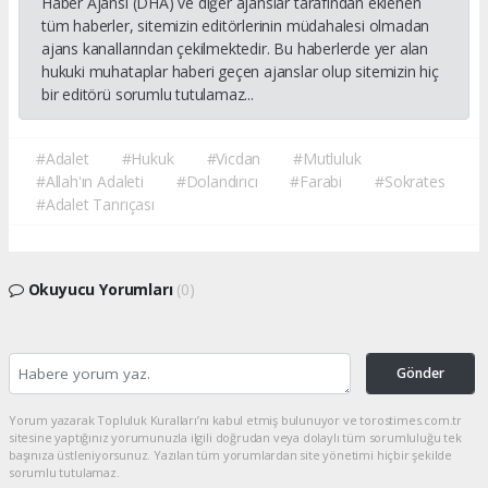
Haber Ajansı (DHA) ve diğer ajanslar tarafından eklenen
tüm haberler, sitemizin editörlerinin müdahalesi olmadan
ajans kanallarından çekilmektedir. Bu haberlerde yer alan
hukuki muhataplar haberi geçen ajanslar olup sitemizin hiç
bir editörü sorumlu tutulamaz...
#Adalet
#Hukuk
#Vicdan
#Mutluluk
#Allah'ın Adaleti
#Dolandırıcı
#Farabi
#Sokrates
#Adalet Tanrıçası
Okuyucu Yorumları
(0)
Gönder
Yorum yazarak Topluluk Kuralları’nı kabul etmiş bulunuyor ve torostimes.com.tr
sitesine yaptığınız yorumunuzla ilgili doğrudan veya dolaylı tüm sorumluluğu tek
başınıza üstleniyorsunuz. Yazılan tüm yorumlardan site yönetimi hiçbir şekilde
sorumlu tutulamaz.