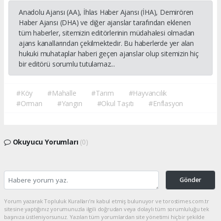
Anadolu Ajansı (AA), İhlas Haber Ajansı (İHA), Demirören
Haber Ajansı (DHA) ve diğer ajanslar tarafından eklenen
tüm haberler, sitemizin editörlerinin müdahalesi olmadan
ajans kanallarından çekilmektedir. Bu haberlerde yer alan
hukuki muhataplar haberi geçen ajanslar olup sitemizin hiç
bir editörü sorumlu tutulamaz...
#Köy
#Mahalle
#Tarım
#Hayvancılık
#Orman
#Yangın
#Okul Taşıtı
#Enflasyon
Okuyucu Yorumları
(0)
Gönder
Yorum yazarak Topluluk Kuralları’nı kabul etmiş bulunuyor ve torostimes.com.tr
sitesine yaptığınız yorumunuzla ilgili doğrudan veya dolaylı tüm sorumluluğu tek
başınıza üstleniyorsunuz. Yazılan tüm yorumlardan site yönetimi hiçbir şekilde