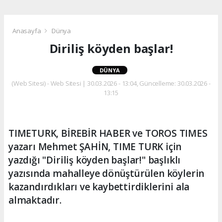
Anasayfa
Dünya
Diriliş köyden başlar!
DÜNYA
(Web Sitesi) - Web Sitesi | 30.03.2026 - 13:04, Güncelleme: 30.03.2026 -
13:15
TIMETURK, BİREBİR HABER ve TOROS TIMES
yazarı Mehmet ŞAHİN, TIME TURK için
yazdığı "Diriliş köyden başlar!" başlıklı
yazısında mahalleye dönüştürülen köylerin
kazandırdıkları ve kaybettirdiklerini ala
almaktadır.