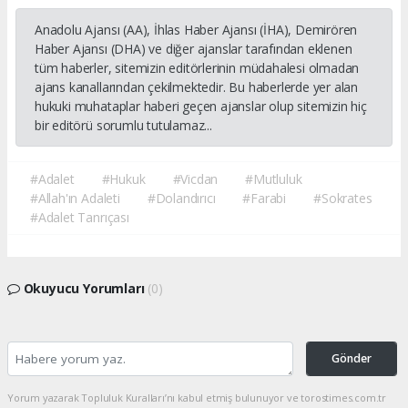
Anadolu Ajansı (AA), İhlas Haber Ajansı (İHA), Demirören
Haber Ajansı (DHA) ve diğer ajanslar tarafından eklenen
tüm haberler, sitemizin editörlerinin müdahalesi olmadan
ajans kanallarından çekilmektedir. Bu haberlerde yer alan
hukuki muhataplar haberi geçen ajanslar olup sitemizin hiç
bir editörü sorumlu tutulamaz...
#Adalet
#Hukuk
#Vicdan
#Mutluluk
#Allah'ın Adaleti
#Dolandırıcı
#Farabi
#Sokrates
#Adalet Tanrıçası
Okuyucu Yorumları
(0)
Gönder
Yorum yazarak Topluluk Kuralları’nı kabul etmiş bulunuyor ve torostimes.com.tr