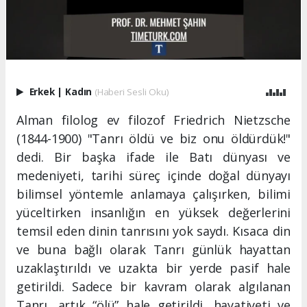
Erkek
|
Kadın
(Haberi Sesli Oku)
Alman filolog ev filozof Friedrich Nietzsche
(1844-1900) "Tanrı öldü ve biz onu öldürdük!"
dedi. Bir başka ifade ile Batı dünyası ve
medeniyeti, tarihi süreç içinde doğal dünyayı
bilimsel yöntemle anlamaya çalışırken, bilimi
yüceltirken insanlığın en yüksek değerlerini
temsil eden dinin tanrısını yok saydı. Kısaca din
ve buna bağlı olarak Tanrı günlük hayattan
uzaklaştırıldı ve uzakta bir yerde pasif hale
getirildi. Sadece bir kavram olarak algılanan
Tanrı, artık “ölü” hale getirildi, hayatiyeti ve