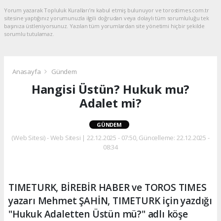
Yorum yazarak Topluluk Kuralları’nı kabul etmiş bulunuyor ve torostimes.com.tr
sitesine yaptığınız yorumunuzla ilgili doğrudan veya dolaylı tüm sorumluluğu tek
başınıza üstleniyorsunuz. Yazılan tüm yorumlardan site yönetimi hiçbir şekilde
sorumlu tutulamaz.
Anasayfa
Gündem
Hangisi Üstün? Hukuk mu?
Adalet mi?
GÜNDEM
(Web Sitesi) - Web Sitesi | 22.12.2025 - 07:50, Güncelleme: 22.12.2025 -
08:34
TIMETURK, BİREBİR HABER ve TOROS TIMES
yazarı Mehmet ŞAHİN, TIMETURK için yazdığı
"Hukuk Adaletten Üstün mü?" adlı köşe