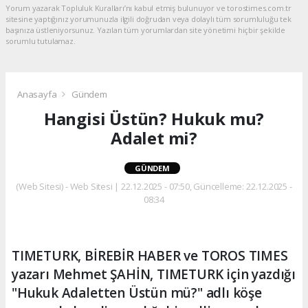
Yorum yazarak Topluluk Kuralları’nı kabul etmiş bulunuyor ve torostimes.com.tr
sitesine yaptığınız yorumunuzla ilgili doğrudan veya dolaylı tüm sorumluluğu tek
başınıza üstleniyorsunuz. Yazılan tüm yorumlardan site yönetimi hiçbir şekilde
sorumlu tutulamaz.
Anasayfa
Gündem
Hangisi Üstün? Hukuk mu?
Adalet mi?
GÜNDEM
(Web Sitesi) - Web Sitesi | 22.12.2025 - 07:50, Güncelleme: 22.12.2025 -
08:34
TIMETURK, BİREBİR HABER ve TOROS TIMES
yazarı Mehmet ŞAHİN, TIMETURK için yazdığı
"Hukuk Adaletten Üstün mü?" adlı köşe