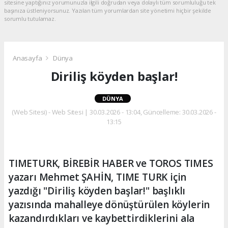
sitesine yaptığınız yorumunuzla ilgili doğrudan veya dolaylı tüm sorumluluğu tek
başınıza üstleniyorsunuz. Yazılan tüm yorumlardan site yönetimi hiçbir şekilde
sorumlu tutulamaz.
Anasayfa
Dünya
Diriliş köyden başlar!
DÜNYA
(Web Sitesi) - Web Sitesi | 30.03.2026 - 13:04, Güncelleme: 30.03.2026 -
13:15
TIMETURK, BİREBİR HABER ve TOROS TIMES
yazarı Mehmet ŞAHİN, TIME TURK için
yazdığı "Diriliş köyden başlar!" başlıklı
yazısında mahalleye dönüştürülen köylerin
kazandırdıkları ve kaybettirdiklerini ala