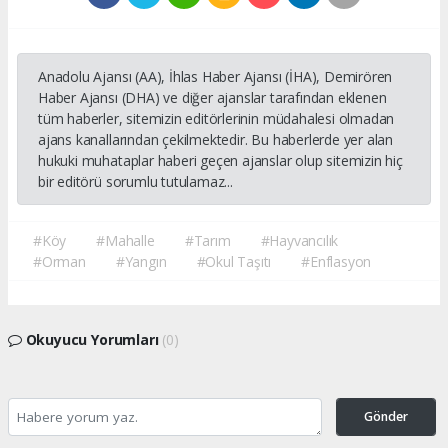
Anadolu Ajansı (AA), İhlas Haber Ajansı (İHA), Demirören
Haber Ajansı (DHA) ve diğer ajanslar tarafından eklenen
tüm haberler, sitemizin editörlerinin müdahalesi olmadan
ajans kanallarından çekilmektedir. Bu haberlerde yer alan
hukuki muhataplar haberi geçen ajanslar olup sitemizin hiç
bir editörü sorumlu tutulamaz...
#Köy
#Mahalle
#Tarım
#Hayvancılık
#Orman
#Yangın
#Okul Taşıtı
#Enflasyon
Okuyucu Yorumları
(0)
Gönder