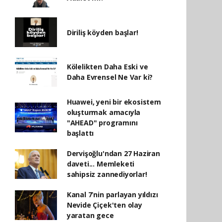
Diriliş köyden başlar!
Kölelikten Daha Eski ve
Daha Evrensel Ne Var ki?
Huawei, yeni bir ekosistem
oluşturmak amacıyla
"AHEAD" programını
başlattı
Dervişoğlu'ndan 27 Haziran
daveti... Memleketi
sahipsiz zannediyorlar!
Kanal 7’nin parlayan yıldızı
Nevide Çiçek'ten olay
yaratan gece