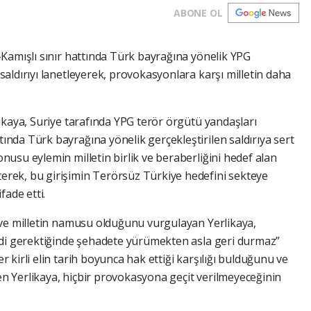
ABONE OL
n–Kamışlı sınır hattında Türk bayrağına yönelik YPG
 saldırıyı lanetleyerek, provokasyonlara karşı milletin daha
rlikaya, Suriye tarafında YPG terör örgütü yandaşları
ında Türk bayrağına yönelik gerçekleştirilen saldırıya sert
onusu eylemin milletin birlik ve beraberliğini hedef alan
erek, bu girişimin Terörsüz Türkiye hedefini sekteye
ade etti.
i ve milletin namusu olduğunu vurgulayan Yerlikaya,
ferdi gerektiğinde şehadete yürümekten asla geri durmaz”
r kirli elin tarih boyunca hak ettiği karşılığı bulduğunu ve
en Yerlikaya, hiçbir provokasyona geçit verilmeyeceğinin