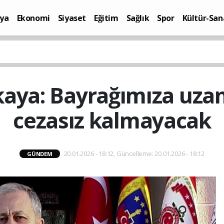
ya
Ekonomi
Siyaset
Eğitim
Sağlık
Spor
Kültür-San
i
Yaşam
aya: Bayrağımıza uzana
cezasız kalmayacak
20.01.2026 - 18:12, Güncelleme: 20.01.2026 - 18:12
GÜNDEM