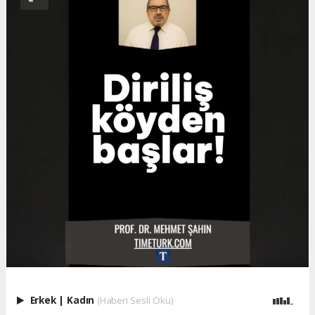
Erkek
|
Kadın
(Haberi Sesli Oku)