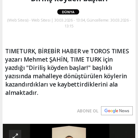
DÜNYA
(Web Sitesi) - Web Sitesi | 30.03.2026 - 13:04, Güncelleme: 30.03.2026 -
13:15
TIMETURK, BİREBİR HABER ve TOROS TIMES
yazarı Mehmet ŞAHİN, TIME TURK için
yazdığı "Diriliş köyden başlar!" başlıklı
yazısında mahalleye dönüştürülen köylerin
kazandırdıkları ve kaybettirdiklerini ala
almaktadır.
ABONE OL