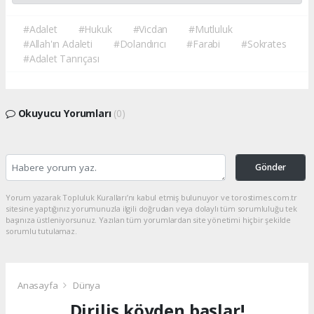
#Adalet
#Hukuk
#Vicdan
#Mutluluk
#Allah'ın Adaleti
#Dolandırıcı
#Farabi
#Sokrates
#Adalet Tanrıçası
Okuyucu Yorumları
(0)
Gönder
Yorum yazarak Topluluk Kuralları’nı kabul etmiş bulunuyor ve torostimes.com.tr
sitesine yaptığınız yorumunuzla ilgili doğrudan veya dolaylı tüm sorumluluğu tek
başınıza üstleniyorsunuz. Yazılan tüm yorumlardan site yönetimi hiçbir şekilde
sorumlu tutulamaz.
Anasayfa
Dünya
Diriliş köyden başlar!