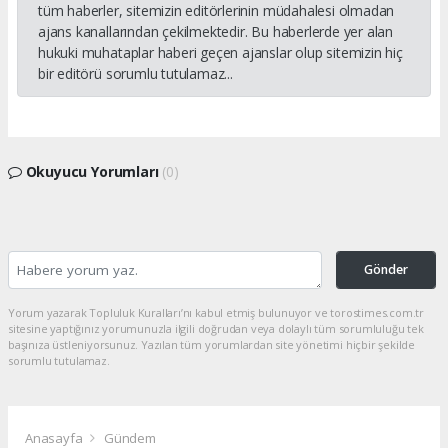
tüm haberler, sitemizin editörlerinin müdahalesi olmadan
ajans kanallarından çekilmektedir. Bu haberlerde yer alan
hukuki muhataplar haberi geçen ajanslar olup sitemizin hiç
bir editörü sorumlu tutulamaz...
Okuyucu Yorumları
(0)
Gönder
Yorum yazarak Topluluk Kuralları’nı kabul etmiş bulunuyor ve torostimes.com.tr
sitesine yaptığınız yorumunuzla ilgili doğrudan veya dolaylı tüm sorumluluğu tek
başınıza üstleniyorsunuz. Yazılan tüm yorumlardan site yönetimi hiçbir şekilde
sorumlu tutulamaz.
Anasayfa
Gündem