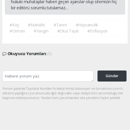
hukuki muhataplar haberi geçen ajanslar olup sitemizin hiç
bir editörü sorumlu tutulamaz...
#Köy
#Mahalle
#Tarım
#Hayvancılık
#Orman
#Yangın
#Okul Taşıtı
#Enflasyon
Okuyucu Yorumları
(0)
Gönder
Yorum yazarak Topluluk Kuralları’nı kabul etmiş bulunuyor ve torostimes.com.tr
sitesine yaptığınız yorumunuzla ilgili doğrudan veya dolaylı tüm sorumluluğu tek
başınıza üstleniyorsunuz. Yazılan tüm yorumlardan site yönetimi hiçbir şekilde
sorumlu tutulamaz.