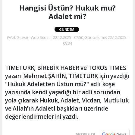
Hangisi Üstün? Hukuk mu?
Adalet mi?
GÜNDEM
(Web Sitesi) - Web Sitesi | 22.12.2025 - 07:50, Güncelleme: 22.12.2025 -
08:34
TIMETURK, BİREBİR HABER ve TOROS TIMES
yazarı Mehmet ŞAHİN, TIMETURK için yazdığı
"Hukuk Adaletten Üstün mü?" adlı köşe
yazısında kendi yaşadığı bir adli sorundan
yola çıkarak Hukuk, Adalet, Vicdan, Mutluluk
ve Allah'ın Adaleti başlıkları üzerinde
değerlendirmelerini yazdı.
ABONE OL