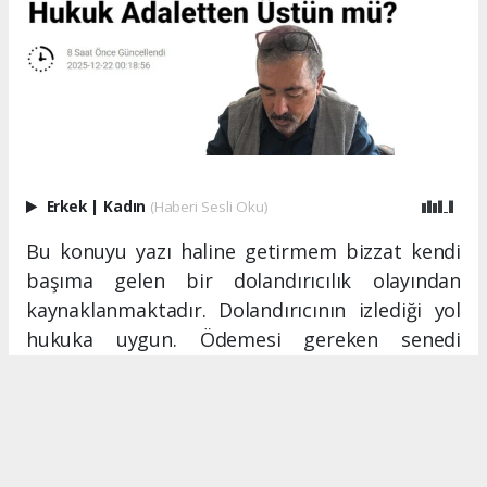
Erkek
|
Kadın
(Haberi Sesli Oku)
Bu konuyu yazı haline getirmem bizzat kendi
başıma gelen bir dolandırıcılık olayından
kaynaklanmaktadır. Dolandırıcının izlediği yol
hukuka uygun. Ödemesi gereken senedi
vaktine ödemiyor fakat hukuk ona bazı
imtiyazlar tanımış. Ödeme yapması gereken
tarihe ilave süre veriyor. Gene ödeme
yapılmıyor. Gene hukuk yolunu izlersen senedi
icraya vermek gerekiyor.