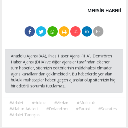
MERSIN HABERİ
Anadolu Ajansı (AA), İhlas Haber Ajansı (İHA), Demirören
Haber Ajansı (DHA) ve diğer ajanslar tarafından eklenen
tüm haberler, sitemizin editörlerinin müdahalesi olmadan
ajans kanallarından çekilmektedir. Bu haberlerde yer alan
hukuki muhataplar haberi geçen ajanslar olup sitemizin hiç
bir editörü sorumlu tutulamaz...
#Adalet
#Hukuk
#Vicdan
#Mutluluk
#Allah'ın Adaleti
#Dolandırıcı
#Farabi
#Sokrates
#Adalet Tanrıçası