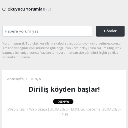
Okuyucu Yorumları
(0)
Gönder
Yorum yazarak Topluluk Kuralları’nı kabul etmiş bulunuyor ve torostimes.com.tr
sitesine yaptığınız yorumunuzla ilgili doğrudan veya dolaylı tüm sorumluluğu tek
başınıza üstleniyorsunuz. Yazılan tüm yorumlardan site yönetimi hiçbir şekilde
sorumlu tutulamaz.
Anasayfa
Dünya
Diriliş köyden başlar!
DÜNYA
(Web Sitesi) - Web Sitesi | 30.03.2026 - 13:04, Güncelleme: 30.03.2026 -
13:15