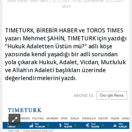
(Web Sitesi) - Web Sitesi | 22.12.2025 - 07:50, Güncelleme: 22.12.2025 -
08:34
TIMETURK, BİREBİR HABER ve TOROS TIMES
yazarı Mehmet ŞAHİN, TIMETURK için yazdığı
"Hukuk Adaletten Üstün mü?" adlı köşe
yazısında kendi yaşadığı bir adli sorundan
yola çıkarak Hukuk, Adalet, Vicdan, Mutluluk
ve Allah'ın Adaleti başlıkları üzerinde
değerlendirmelerini yazdı.
ABONE OL