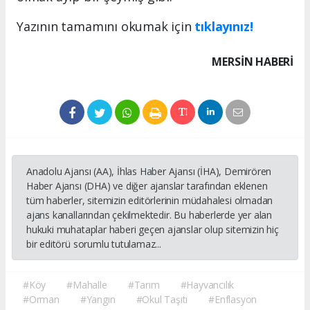
Yazının tamamını okumak için
tıklayınız!
MERSIN HABERİ
Anadolu Ajansı (AA), İhlas Haber Ajansı (İHA), Demirören
Haber Ajansı (DHA) ve diğer ajanslar tarafından eklenen
tüm haberler, sitemizin editörlerinin müdahalesi olmadan
ajans kanallarından çekilmektedir. Bu haberlerde yer alan
hukuki muhataplar haberi geçen ajanslar olup sitemizin hiç
bir editörü sorumlu tutulamaz...
#Köy
#Mahalle
#Tarım
#Hayvancılık
#Orman
#Yangın
#Okul Taşıtı
#Enflasyon