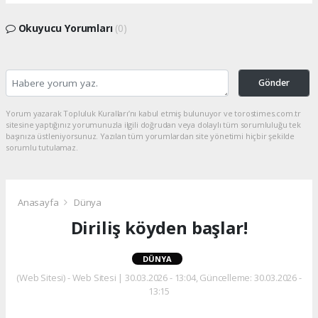
Okuyucu Yorumları
(0)
Gönder
Yorum yazarak Topluluk Kuralları’nı kabul etmiş bulunuyor ve torostimes.com.tr
sitesine yaptığınız yorumunuzla ilgili doğrudan veya dolaylı tüm sorumluluğu tek
başınıza üstleniyorsunuz. Yazılan tüm yorumlardan site yönetimi hiçbir şekilde
sorumlu tutulamaz.
Anasayfa
Dünya
Diriliş köyden başlar!
DÜNYA
(Web Sitesi) - Web Sitesi | 30.03.2026 - 13:04, Güncelleme: 30.03.2026 -
13:15