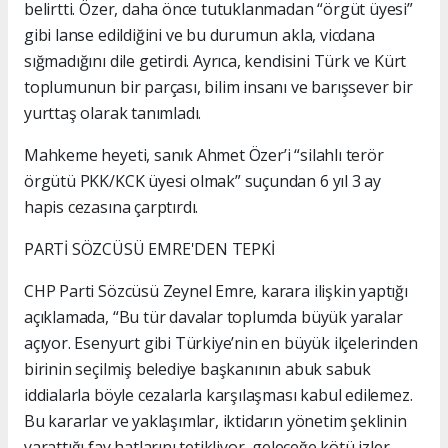
belirtti. Özer, daha önce tutuklanmadan “örgüt üyesi”
gibi lanse edildiğini ve bu durumun akla, vicdana
sığmadığını dile getirdi. Ayrıca, kendisini Türk ve Kürt
toplumunun bir parçası, bilim insanı ve barışsever bir
yurttaş olarak tanımladı.
Mahkeme heyeti, sanık Ahmet Özer’i “silahlı terör
örgütü PKK/KCK üyesi olmak” suçundan 6 yıl 3 ay
hapis cezasına çarptırdı.
PARTİ SÖZCÜSÜ EMRE'DEN TEPKİ
CHP Parti Sözcüsü Zeynel Emre, karara ilişkin yaptığı
açıklamada, “Bu tür davalar toplumda büyük yaralar
açıyor. Esenyurt gibi Türkiye’nin en büyük ilçelerinden
birinin seçilmiş belediye başkanının abuk sabuk
iddialarla böyle cezalarla karşılaşması kabul edilemez.
Bu kararlar ve yaklaşımlar, iktidarın yönetim şeklinin
yarattığı fay hatlarını tetikliyor, geleceğe kötü izler