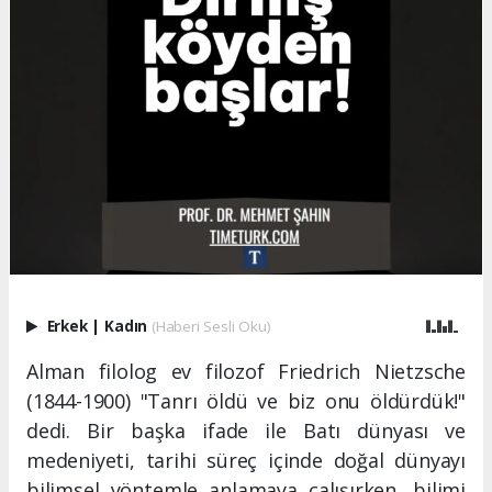
Erkek
|
Kadın
(Haberi Sesli Oku)
Alman filolog ev filozof Friedrich Nietzsche
(1844-1900) "Tanrı öldü ve biz onu öldürdük!"
dedi. Bir başka ifade ile Batı dünyası ve
medeniyeti, tarihi süreç içinde doğal dünyayı
bilimsel yöntemle anlamaya çalışırken, bilimi