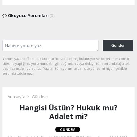
Okuyucu Yorumları
(0)
Gönder
Yorum yazarak Topluluk Kuralları’nı kabul etmiş bulunuyor ve torostimes.com.tr
sitesine yaptığınız yorumunuzla ilgili doğrudan veya dolaylı tüm sorumluluğu tek
başınıza üstleniyorsunuz. Yazılan tüm yorumlardan site yönetimi hiçbir şekilde
sorumlu tutulamaz.
Anasayfa
Gündem
Hangisi Üstün? Hukuk mu?
Adalet mi?
GÜNDEM