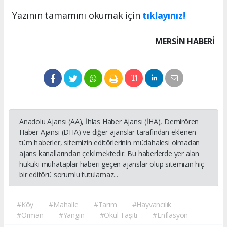
Yazının tamamını okumak için
tıklayınız!
MERSIN HABERİ
Anadolu Ajansı (AA), İhlas Haber Ajansı (İHA), Demirören
Haber Ajansı (DHA) ve diğer ajanslar tarafından eklenen
tüm haberler, sitemizin editörlerinin müdahalesi olmadan
ajans kanallarından çekilmektedir. Bu haberlerde yer alan
hukuki muhataplar haberi geçen ajanslar olup sitemizin hiç
bir editörü sorumlu tutulamaz...
#Köy
#Mahalle
#Tarım
#Hayvancılık
#Orman
#Yangın
#Okul Taşıtı
#Enflasyon