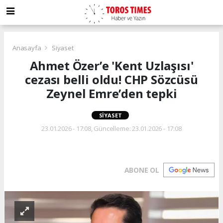
Anasayfa
Siyaset
Ahmet Özer’e 'Kent Uzlaşısı'
cezası belli oldu! CHP Sözcüsü
Zeynel Emre’den tepki
SIYASET
23.01.2026 - 17:08, Güncelleme: 23.01.2026 - 17:08
ABONE OL