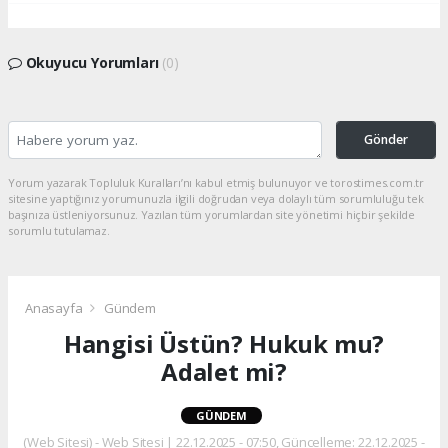
Okuyucu Yorumları
(0)
Gönder
Yorum yazarak Topluluk Kuralları’nı kabul etmiş bulunuyor ve torostimes.com.tr
sitesine yaptığınız yorumunuzla ilgili doğrudan veya dolaylı tüm sorumluluğu tek
başınıza üstleniyorsunuz. Yazılan tüm yorumlardan site yönetimi hiçbir şekilde
sorumlu tutulamaz.
Anasayfa
Gündem
Hangisi Üstün? Hukuk mu?
Adalet mi?
GÜNDEM
(Web Sitesi) - Web Sitesi | 22.12.2025 - 07:50, Güncelleme: 22.12.2025 -