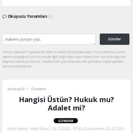
Okuyucu Yorumları
(0)
Gönder
Yorum yazarak Topluluk Kuralları’nı kabul etmiş bulunuyor ve torostimes.com.tr
sitesine yaptığınız yorumunuzla ilgili doğrudan veya dolaylı tüm sorumluluğu tek
başınıza üstleniyorsunuz. Yazılan tüm yorumlardan site yönetimi hiçbir şekilde
sorumlu tutulamaz.
Anasayfa
Gündem
Hangisi Üstün? Hukuk mu?
Adalet mi?
GÜNDEM
(Web Sitesi) - Web Sitesi | 22.12.2025 - 07:50, Güncelleme: 22.12.2025 -