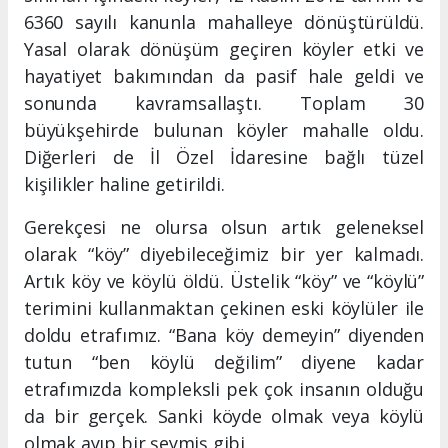
6360 sayılı kanunla mahalleye dönüştürüldü.
Yasal olarak dönüşüm geçiren köyler etki ve
hayatiyet bakımından da pasif hale geldi ve
sonunda kavramsallaştı. Toplam 30
büyükşehirde bulunan köyler mahalle oldu.
Diğerleri de İl Özel İdaresine bağlı tüzel
kişilikler haline getirildi.
Gerekçesi ne olursa olsun artık geleneksel
olarak “köy” diyebileceğimiz bir yer kalmadı.
Artık köy ve köylü öldü. Üstelik “köy” ve “köylü”
terimini kullanmaktan çekinen eski köylüler ile
doldu etrafımız. “Bana köy demeyin” diyenden
tutun “ben köylü değilim” diyene kadar
etrafımızda kompleksli pek çok insanın olduğu
da bir gerçek. Sanki köyde olmak veya köylü
olmak ayıp bir şeymiş gibi.