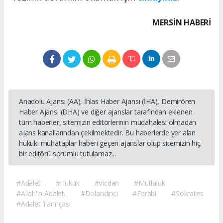
MERSIN HABERİ
Anadolu Ajansı (AA), İhlas Haber Ajansı (İHA), Demirören
Haber Ajansı (DHA) ve diğer ajanslar tarafından eklenen
tüm haberler, sitemizin editörlerinin müdahalesi olmadan
ajans kanallarından çekilmektedir. Bu haberlerde yer alan
hukuki muhataplar haberi geçen ajanslar olup sitemizin hiç
bir editörü sorumlu tutulamaz...
#Adalet
#Hukuk
#Vicdan
#Mutluluk
#Allah'ın Adaleti
#Dolandırıcı
#Farabi
#Sokrates
#Adalet Tanrıçası