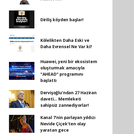
Diriliş köyden başlar!
Kölelikten Daha Eski ve
Daha Evrensel Ne Var ki?
Huawei, yeni bir ekosistem
oluşturmak amacıyla
"AHEAD" programını
başlattı
Dervişoğlu'ndan 27 Haziran
daveti... Memleketi
sahipsiz zannediyorlar!
Kanal 7’nin parlayan yıldızı
Nevide Çiçek'ten olay
yaratan gece