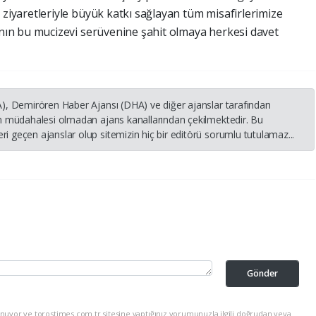
ziyaretleriyle büyük katkı sağlayan tüm misafirlerimize
nın bu mucizevi serüvenine şahit olmaya herkesi davet
HA), Demirören Haber Ajansı (DHA) ve diğer ajanslar tarafından
nin müdahalesi olmadan ajans kanallarından çekilmektedir. Bu
i geçen ajanslar olup sitemizin hiç bir editörü sorumlu tutulamaz...
Gönder
nuyor ve torostimes.com.tr sitesine yaptığınız yorumunuzla ilgili doğrudan veya