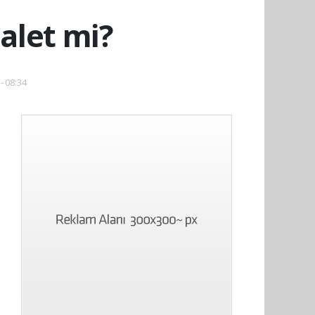
alet mi?
- 08:34