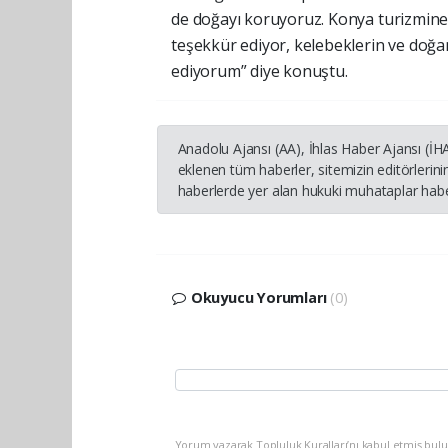
de doğayı koruyoruz. Konya turizmine 
teşekkür ediyor, kelebeklerin ve doğa
ediyorum” diye konuştu.
Anadolu Ajansı (AA), İhlas Haber Ajansı (İ
eklenen tüm haberler, sitemizin editörleri
haberlerde yer alan hukuki muhataplar haber
Okuyucu Yorumları
(0)
Yorum yazarak Topluluk Kuralları’nı kabul etmiş bulu