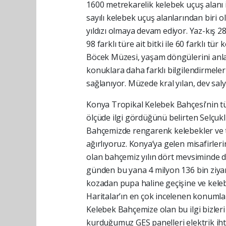
1600 metrekarelik kelebek uçuş alanı i
sayılı kelebek uçuş alanlarından biri 
yıldızı olmaya devam ediyor. Yaz-kış 
98 farklı türe ait bitki ile 60 farklı t
Böcek Müzesi, yaşam döngülerini anl
konuklara daha farklı bilgilendirmeleri
sağlanıyor. Müzede kral yılan, dev saly
Konya Tropikal Kelebek Bahçesi’nin t
ölçüde ilgi gördüğünü belirten Selçuk
Bahçemizde rengarenk kelebekler ve tro
ağırlıyoruz. Konya’ya gelen misafirler
olan bahçemiz yılın dört mevsiminde d
günden bu yana 4 milyon 136 bin ziyare
kozadan pupa haline geçişine ve keleb
Haritalar’ın en çok incelenen konumlar
Kelebek Bahçemize olan bu ilgi bizler
kurduğumuz GES panelleri elektrik iht