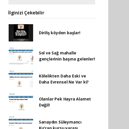
İlginizi Çekebilir
Diriliş köyden başlar!
Sol ve Sağ mahalle
gençlerinin başına gelenler!
Kölelikten Daha Eski ve
Daha Evrensel Ne Var ki?
Olanlar Pek Hayra Alamet
Değil!
Sarıaydın Süleymancı
Ku'ran kursu yarası