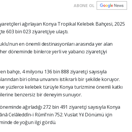
ABONE OL
iyaretçileri ağırlayan Konya Tropikal Kelebek Bahçesi, 2025
te 603 bin 023 ziyaretçiye ulaştı.
uklu’nun en önemli destinasyonları arasında yer alan
her döneminde binlerce yerli ve yabancı ziyaretçiyi
en bahçe, 4 milyonu 136 bin 888 ziyaretçi sayısıyla
arından biri olma unvanını istikrarlı bir şekilde koruyor.
ü ve yüzlerce kelebek türüyle Konya turizmine önemli katkı
ilerine benzersiz bir deneyim sunuyor.
neminde ağırladığı 272 bin 491 ziyaretçi sayısıyla Konya
nâ Celâleddîn-i Rûmî’nin 752. Vuslat Yıl Dönümü için
minde de yoğun ilgi gördü.