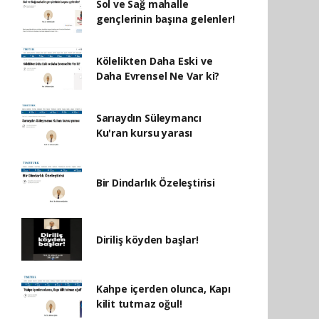
Sol ve Sağ mahalle
gençlerinin başına gelenler!
Kölelikten Daha Eski ve
Daha Evrensel Ne Var ki?
Sarıaydın Süleymancı
Ku'ran kursu yarası
Bir Dindarlık Özeleştirisi
Diriliş köyden başlar!
Kahpe içerden olunca, Kapı
kilit tutmaz oğul!