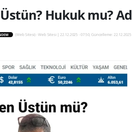
 Üstün? Hukuk mu? Ad
(Web Sitesi) - Web Sitesi | 22.12.2025 - 07:50, Güncelleme: 22.12.2025 
NDEM