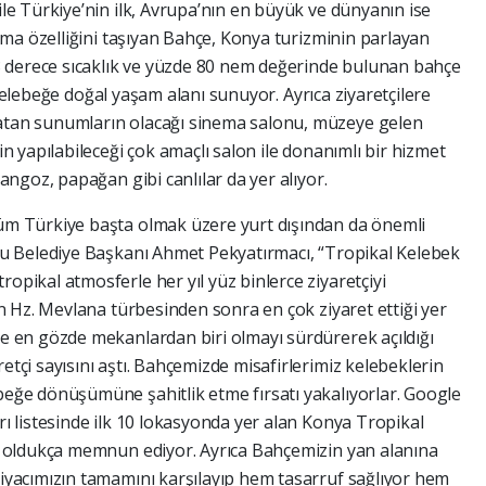
le Türkiye’nin ilk, Avrupa’nın en büyük ve dünyanın ise
olma özelliğini taşıyan Bahçe, Konya turizminin parlayan
28 derece sıcaklık ve yüzde 80 nem değerinde bulunan bahçe
ür kelebeğe doğal yaşam alanı sunuyor. Ayrıca ziyaretçilere
atan sunumların olacağı sinema salonu, müzeye gelen
n yapılabileceği çok amaçlı salon ile donanımlı bir hizmet
angoz, papağan gibi canlılar da yer alıyor.
üm Türkiye başta olmak üzere yurt dışından da önemli
lu Belediye Başkanı Ahmet Pekyatırmacı, “Tropikal Kelebek
pikal atmosferle her yıl yüz binlerce ziyaretçiyi
in Hz. Mevlana türbesinden sonra en çok ziyaret ettiği yer
e en gözde mekanlardan biri olmayı sürdürerek açıldığı
tçi sayısını aştı. Bahçemizde misafirlerimiz kelebeklerin
eğe dönüşümüne şahitlik etme fırsatı yakalıyorlar. Google
ı listesinde ilk 10 lokasyonda yer alan Konya Tropikal
i oldukça memnun ediyor. Ayrıca Bahçemizin yan alanına
iyacımızın tamamını karşılayıp hem tasarruf sağlıyor hem