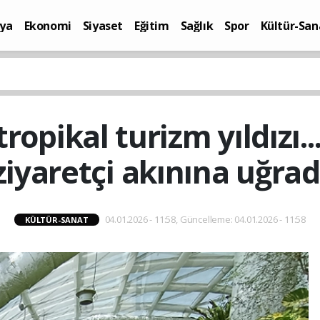
ya
Ekonomi
Siyaset
Eğitim
Sağlık
Spor
Kültür-San
i
Yaşam
ropikal turizm yıldızı..
ziyaretçi akınına uğrad
04.01.2026 - 11:58, Güncelleme: 04.01.2026 - 11:58
KÜLTÜR-SANAT