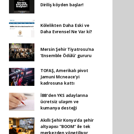
Diriliş köyden başlar!
Kölelikten Daha Eski ve
Daha Evrensel Ne Var ki?
Mersin Şehir Tiyatrosu’na
‘Ensemble Ödülü’ gururu
TOFAŞ, Amerikalı pivot
Jamuni Mcneace’yi
kadrosuna kattı
İBB'den YKS adaylarına
ücretsiz ulaşım ve
kumanya desteği
Akıllı Şehir Konya’da şehir
altyapısı “BOOM” ile tek
merkezden yönetiliyor