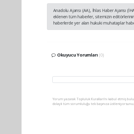
Anadolu Ajansı (AA), İhlas Haber Ajansı (İ
eklenen tüm haberler, sitemizin editörleri
haberlerde yer alan hukuki muhataplar haber
Okuyucu Yorumları
(0)
Yorum yazarak Topluluk Kuralları’nı kabul etmiş bulu
dolaylı tüm sorumluluğu tek başınıza üstleniyorsunu