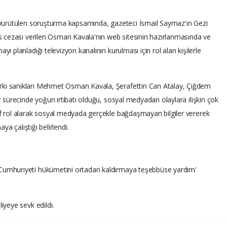
 yürütülen soruşturma kapsamında, gazeteci İsmail Saymaz'ın Gezi
is cezası verilen Osman Kavala'nın web sitesinin hazırlanmasında ve
 planladığı televizyon kanalının kurulması için rol alan kişilerle
kı sanıkları Mehmet Osman Kavala, Şerafettin Can Atalay, Çiğdem
r sürecinde yoğun irtibatı olduğu, sosyal medyadan olaylara ilişkin çok
f rol alarak sosyal medyada gerçekle bağdaşmayan bilgiler vererek
ya çalıştığı belirlendi.
Cumhuriyeti hükümetini ortadan kaldırmaya teşebbüse yardım'
iyeye sevk edildi.