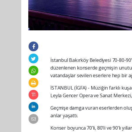
İstanbul Bakırköy Belediyesi 70-80-90
düzenlenen konserde geçmişin unutulma
vatandaşlar sevilen eserlere hep bir ağ
İSTANBUL (İGFA) - Müziğin farklı kuşakl
Leyla Gencer Opera ve Sanat Merkezi, 
Geçmişe damga vuran eserlerden oluşan
anlar yaşattı.
Konser boyunca 70’li, 80’li ve 90’lı yıll