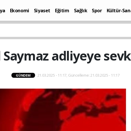
ya
Ekonomi
Siyaset
Eğitim
Sağlık
Spor
Kültür-San
i
Yaşam
l Saymaz adliyeye sevk 
21.03.2025 - 11:17, Güncelleme: 21.03.2025 - 11:17
GÜNDEM