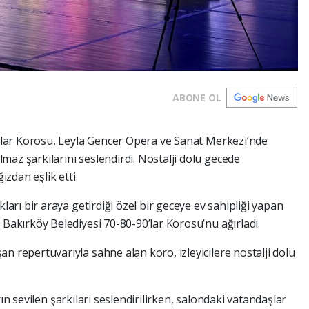
ABONE OL
’lar Korosu, Leyla Gencer Opera ve Sanat Merkezi’nde
z şarkılarını seslendirdi. Nostalji dolu gecede
ızdan eşlik etti.
arı bir araya getirdiği özel bir geceye ev sahipliği yapan
Bakırköy Belediyesi 70-80-90’lar Korosu’nu ağırladı.
 repertuvarıyla sahne alan koro, izleyicilere nostalji dolu
arın sevilen şarkıları seslendirilirken, salondaki vatandaşlar