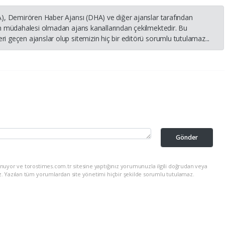
HA), Demirören Haber Ajansı (DHA) ve diğer ajanslar tarafından
nin müdahalesi olmadan ajans kanallarından çekilmektedir. Bu
i geçen ajanslar olup sitemizin hiç bir editörü sorumlu tutulamaz...
Gönder
nuyor ve torostimes.com.tr sitesine yaptığınız yorumunuzla ilgili doğrudan veya
z. Yazılan tüm yorumlardan site yönetimi hiçbir şekilde sorumlu tutulamaz.