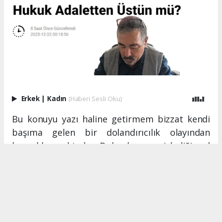
Erkek
|
Kadın
(Haberi Sesli Oku)
Bu konuyu yazı haline getirmem bizzat kendi
başıma gelen bir dolandırıcılık olayından
kaynaklanmaktadır. Dolandırıcının izlediği yol
hukuka uygun. Ödemesi gereken senedi
vaktine ödemiyor fakat hukuk ona bazı
imtiyazlar tanımış. Ödeme yapması gereken
tarihe ilave süre veriyor. Gene ödeme
yapılmıyor. Gene hukuk yolunu izlersen senedi