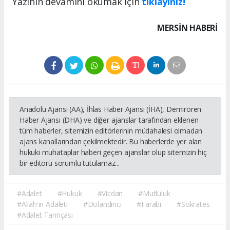
Yazının devamını okumak için
tıklayınız!
MERSIN HABERİ
Anadolu Ajansı (AA), İhlas Haber Ajansı (İHA), Demirören
Haber Ajansı (DHA) ve diğer ajanslar tarafından eklenen
tüm haberler, sitemizin editörlerinin müdahalesi olmadan
ajans kanallarından çekilmektedir. Bu haberlerde yer alan
hukuki muhataplar haberi geçen ajanslar olup sitemizin hiç
bir editörü sorumlu tutulamaz...
#Adalet
#Hukuk
#Vicdan
#Mutluluk
#Allah'ın Adaleti
#Dolandırıcı
#Farabi
#Sokrates
#Adalet Tanrıçası