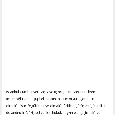
İstanbul Cumhuriyet Başsavcılığınca, İBB Başkanı Ekrem
İmamoğlu ve 99 şüpheli hakkında "suç örgütü yöneticisi
olmak", "suç örgütüne üye olmak", "irtikap", "rüşvet", "nitelikli
dolandırıcılık", "kişisel verileri hukuka aykırı ele geçirmek" ve