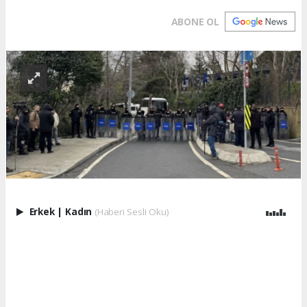
ABONE OL
Erkek
|
Kadın
(Haberi Sesli Oku)