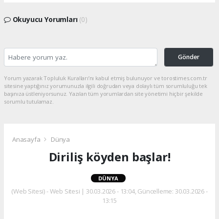
Okuyucu Yorumları
(0)
Gönder
Yorum yazarak Topluluk Kuralları’nı kabul etmiş bulunuyor ve torostimes.com.tr
sitesine yaptığınız yorumunuzla ilgili doğrudan veya dolaylı tüm sorumluluğu tek
başınıza üstleniyorsunuz. Yazılan tüm yorumlardan site yönetimi hiçbir şekilde
sorumlu tutulamaz.
Anasayfa
Dünya
Diriliş köyden başlar!
DÜNYA
(Web Sitesi) - Web Sitesi | 30.03.2026 - 13:04, Güncelleme: 30.03.2026 -
13:15