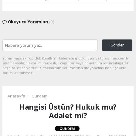
Okuyucu Yorumları
(0)
Gönder
Yorum yazarak Topluluk Kuralları’nı kabul etmiş bulunuyor ve torostimes.com.tr
sitesine yaptığınız yorumunuzla ilgili doğrudan veya dolaylı tüm sorumluluğu tek
başınıza üstleniyorsunuz. Yazılan tüm yorumlardan site yönetimi hiçbir şekilde
sorumlu tutulamaz.
Anasayfa
Gündem
Hangisi Üstün? Hukuk mu?
Adalet mi?
GÜNDEM