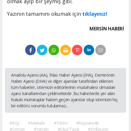
olmak ayıp bir şeymiş gibi.
Yazının tamamını okumak için
tıklayınız!
MERSIN HABERİ
Anadolu Ajansı (AA), İhlas Haber Ajansı (İHA), Demirören
Haber Ajansı (DHA) ve diğer ajanslar tarafından eklenen
tüm haberler, sitemizin editörlerinin müdahalesi olmadan
ajans kanallarından çekilmektedir. Bu haberlerde yer alan
hukuki muhataplar haberi geçen ajanslar olup sitemizin hiç
bir editörü sorumlu tutulamaz...
#Köy
#Mahalle
#Tarım
#Hayvancılık
#Orman
#Yangın
#Okul Taşıtı
#Enflasyon