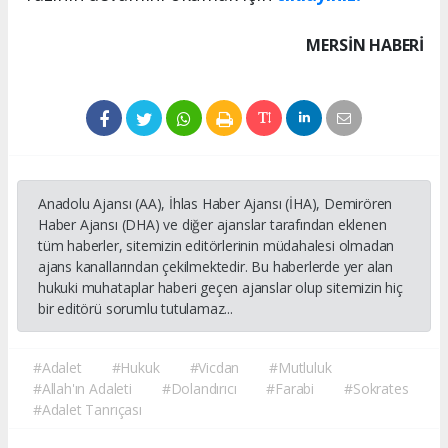
MERSIN HABERİ
Anadolu Ajansı (AA), İhlas Haber Ajansı (İHA), Demirören
Haber Ajansı (DHA) ve diğer ajanslar tarafından eklenen
tüm haberler, sitemizin editörlerinin müdahalesi olmadan
ajans kanallarından çekilmektedir. Bu haberlerde yer alan
hukuki muhataplar haberi geçen ajanslar olup sitemizin hiç
bir editörü sorumlu tutulamaz...
#Adalet
#Hukuk
#Vicdan
#Mutluluk
#Allah'ın Adaleti
#Dolandırıcı
#Farabi
#Sokrates
#Adalet Tanrıçası