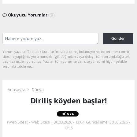
Okuyucu Yorumları
(0)
Gönder
Yorum yazarak Topluluk Kuralları’nı kabul etmiş bulunuyor ve torostimes.com.tr
sitesine yaptığınız yorumunuzla ilgili doğrudan veya dolaylı tüm sorumluluğu tek
başınıza üstleniyorsunuz. Yazılan tüm yorumlardan site yönetimi hiçbir şekilde
sorumlu tutulamaz.
Anasayfa
Dünya
Diriliş köyden başlar!
DÜNYA
(Web Sitesi) - Web Sitesi | 30.03.2026 - 13:04, Güncelleme: 30.03.2026 -
13:15