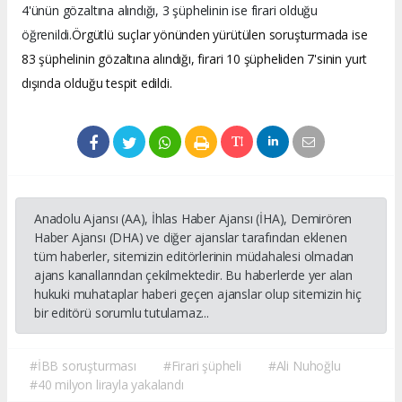
4'ünün gözaltına alındığı, 3 şüphelinin ise firari olduğu
öğrenildi.
Örgütlü suçlar yönünden yürütülen soruşturmada ise
83 şüphelinin gözaltına alındığı, firari 10 şüpheliden 7'sinin yurt
dışında olduğu tespit edildi.
Anadolu Ajansı (AA), İhlas Haber Ajansı (İHA), Demirören
Haber Ajansı (DHA) ve diğer ajanslar tarafından eklenen
tüm haberler, sitemizin editörlerinin müdahalesi olmadan
ajans kanallarından çekilmektedir. Bu haberlerde yer alan
hukuki muhataplar haberi geçen ajanslar olup sitemizin hiç
bir editörü sorumlu tutulamaz...
#İBB soruşturması
#Firari şüpheli
#Ali Nuhoğlu
#40 milyon lirayla yakalandı