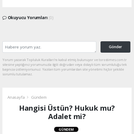
Okuyucu Yorumları
(0)
Gönder
Yorum yazarak Topluluk Kuralları’nı kabul etmiş bulunuyor ve torostimes.com.tr
sitesine yaptığınız yorumunuzla ilgili doğrudan veya dolaylı tüm sorumluluğu tek
başınıza üstleniyorsunuz. Yazılan tüm yorumlardan site yönetimi hiçbir şekilde
sorumlu tutulamaz.
Anasayfa
Gündem
Hangisi Üstün? Hukuk mu?
Adalet mi?
GÜNDEM