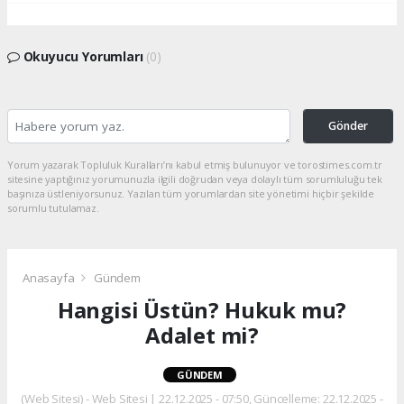
Okuyucu Yorumları
(0)
Gönder
Yorum yazarak Topluluk Kuralları’nı kabul etmiş bulunuyor ve torostimes.com.tr
sitesine yaptığınız yorumunuzla ilgili doğrudan veya dolaylı tüm sorumluluğu tek
başınıza üstleniyorsunuz. Yazılan tüm yorumlardan site yönetimi hiçbir şekilde
sorumlu tutulamaz.
Anasayfa
Gündem
Hangisi Üstün? Hukuk mu?
Adalet mi?
GÜNDEM
(Web Sitesi) - Web Sitesi | 22.12.2025 - 07:50, Güncelleme: 22.12.2025 -