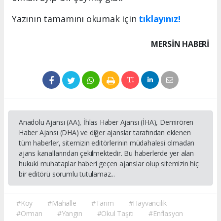
Yazının tamamını okumak için
tıklayınız!
MERSIN HABERİ
Anadolu Ajansı (AA), İhlas Haber Ajansı (İHA), Demirören
Haber Ajansı (DHA) ve diğer ajanslar tarafından eklenen
tüm haberler, sitemizin editörlerinin müdahalesi olmadan
ajans kanallarından çekilmektedir. Bu haberlerde yer alan
hukuki muhataplar haberi geçen ajanslar olup sitemizin hiç
bir editörü sorumlu tutulamaz...
#Köy
#Mahalle
#Tarım
#Hayvancılık
#Orman
#Yangın
#Okul Taşıtı
#Enflasyon