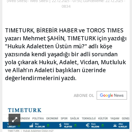
(Web Sitesi) - Web Sitesi | 22.12.2025 - 07:50, Güncelleme: 22.12.2025 -
08:34
TIMETURK, BİREBİR HABER ve TOROS TIMES
yazarı Mehmet ŞAHİN, TIMETURK için yazdığı
"Hukuk Adaletten Üstün mü?" adlı köşe
yazısında kendi yaşadığı bir adli sorundan
yola çıkarak Hukuk, Adalet, Vicdan, Mutluluk
ve Allah'ın Adaleti başlıkları üzerinde
değerlendirmelerini yazdı.
ABONE OL