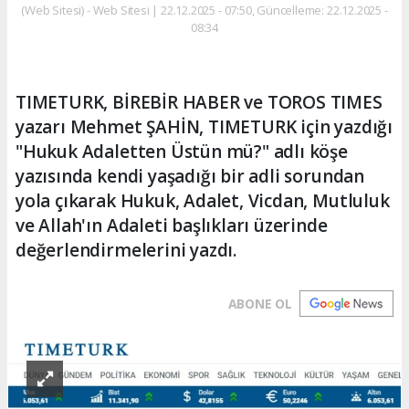
(Web Sitesi) - Web Sitesi | 22.12.2025 - 07:50, Güncelleme: 22.12.2025 -
08:34
TIMETURK, BİREBİR HABER ve TOROS TIMES
yazarı Mehmet ŞAHİN, TIMETURK için yazdığı
"Hukuk Adaletten Üstün mü?" adlı köşe
yazısında kendi yaşadığı bir adli sorundan
yola çıkarak Hukuk, Adalet, Vicdan, Mutluluk
ve Allah'ın Adaleti başlıkları üzerinde
değerlendirmelerini yazdı.
ABONE OL