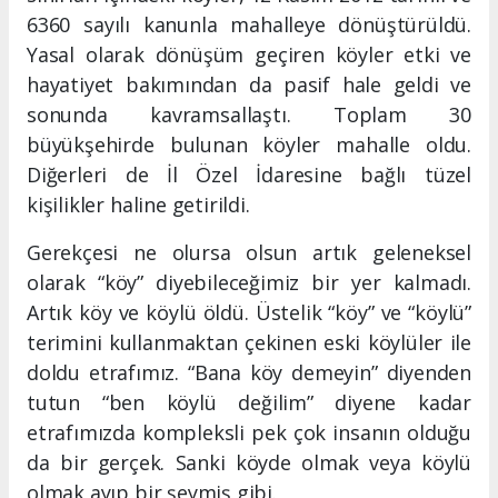
6360 sayılı kanunla mahalleye dönüştürüldü.
Yasal olarak dönüşüm geçiren köyler etki ve
hayatiyet bakımından da pasif hale geldi ve
sonunda kavramsallaştı. Toplam 30
büyükşehirde bulunan köyler mahalle oldu.
Diğerleri de İl Özel İdaresine bağlı tüzel
kişilikler haline getirildi.
Gerekçesi ne olursa olsun artık geleneksel
olarak “köy” diyebileceğimiz bir yer kalmadı.
Artık köy ve köylü öldü. Üstelik “köy” ve “köylü”
terimini kullanmaktan çekinen eski köylüler ile
doldu etrafımız. “Bana köy demeyin” diyenden
tutun “ben köylü değilim” diyene kadar
etrafımızda kompleksli pek çok insanın olduğu
da bir gerçek. Sanki köyde olmak veya köylü
olmak ayıp bir şeymiş gibi.