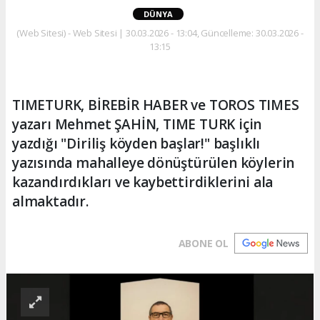
DÜNYA
(Web Sitesi) - Web Sitesi | 30.03.2026 - 13:04, Güncelleme: 30.03.2026 -
13:15
TIMETURK, BİREBİR HABER ve TOROS TIMES
yazarı Mehmet ŞAHİN, TIME TURK için
yazdığı "Diriliş köyden başlar!" başlıklı
yazısında mahalleye dönüştürülen köylerin
kazandırdıkları ve kaybettirdiklerini ala
almaktadır.
ABONE OL