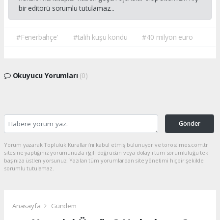
bir editörü sorumlu tutulamaz...
#Fenerbahçe'
#talih kuşu kondu
#40 milyon euro
Okuyucu Yorumları
(0)
Gönder
Yorum yazarak Topluluk Kuralları’nı kabul etmiş bulunuyor ve torostimes.com.tr
sitesine yaptığınız yorumunuzla ilgili doğrudan veya dolaylı tüm sorumluluğu tek
başınıza üstleniyorsunuz. Yazılan tüm yorumlardan site yönetimi hiçbir şekilde
sorumlu tutulamaz.
Anasayfa
Gündem