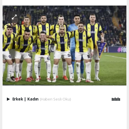
Erkek
|
Kadın
(Haberi Sesli Oku)