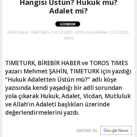
Hangisi Üstün? Hukuk mu?
Adalet mi?
GÜNDEM
(Web Sitesi) - Web Sitesi | 22.12.2025 - 07:50, Güncelleme: 22.12.2025 -
08:34
TIMETURK, BİREBİR HABER ve TOROS TIMES
yazarı Mehmet ŞAHİN, TIMETURK için yazdığı
"Hukuk Adaletten Üstün mü?" adlı köşe
yazısında kendi yaşadığı bir adli sorundan
yola çıkarak Hukuk, Adalet, Vicdan, Mutluluk
ve Allah'ın Adaleti başlıkları üzerinde
değerlendirmelerini yazdı.
ABONE OL