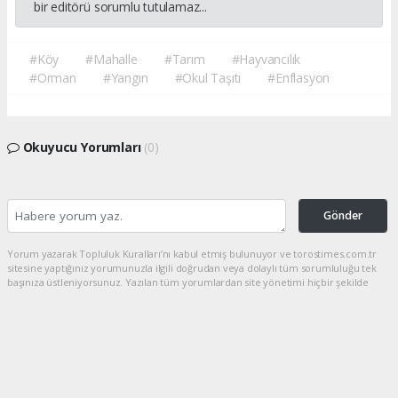
bir editörü sorumlu tutulamaz...
#Köy
#Mahalle
#Tarım
#Hayvancılık
#Orman
#Yangın
#Okul Taşıtı
#Enflasyon
Okuyucu Yorumları
(0)
Gönder
Yorum yazarak Topluluk Kuralları’nı kabul etmiş bulunuyor ve torostimes.com.tr
sitesine yaptığınız yorumunuzla ilgili doğrudan veya dolaylı tüm sorumluluğu tek
başınıza üstleniyorsunuz. Yazılan tüm yorumlardan site yönetimi hiçbir şekilde
sorumlu tutulamaz.