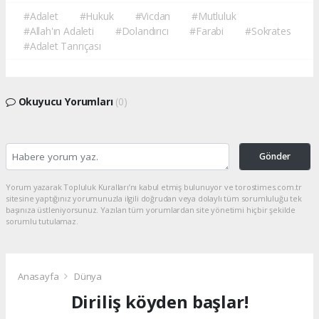
#Adalet
#Hukuk
#Vicdan
#Mutluluk
#Allah'ın Adaleti
#Dolandırıcı
#Farabi
#Sokrates
#Adalet Tanrıçası
Okuyucu Yorumları
(0)
Gönder
Yorum yazarak Topluluk Kuralları’nı kabul etmiş bulunuyor ve torostimes.com.tr
sitesine yaptığınız yorumunuzla ilgili doğrudan veya dolaylı tüm sorumluluğu tek
başınıza üstleniyorsunuz. Yazılan tüm yorumlardan site yönetimi hiçbir şekilde
sorumlu tutulamaz.
Anasayfa
Dünya
Diriliş köyden başlar!