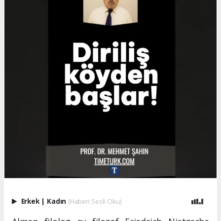
Erkek
|
Kadın
(Haberi Sesli Oku)