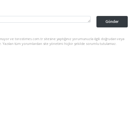
Gönder
nuyor ve torostimes.com.tr sitesine yaptığınız yorumunuzla ilgili doğrudan veya
z. Yazılan tüm yorumlardan site yönetimi hiçbir şekilde sorumlu tutulamaz.