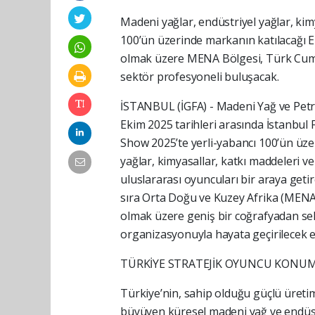
Madeni yağlar, endüstriyel yağlar, ki
100’ün üzerinde markanın katılacağı 
olmak üzere MENA Bölgesi, Türk Cumhu
sektör profesyoneli buluşacak.
İSTANBUL (İGFA) - Madeni Yağ ve Petrol
Ekim 2025 tarihleri arasında İstanbu
Show 2025’te yerli-yabancı 100’ün üze
yağlar, kimyasallar, katkı maddeleri ve
uluslararası oyuncuları bir araya get
sıra Orta Doğu ve Kuzey Afrika (MENA
olmak üzere geniş bir coğrafyadan se
organizasyonuyla hayata geçirilecek et
TÜRKİYE STRATEJİK OYUNCU KON
Türkiye’nin, sahip olduğu güçlü üretim
büyüyen küresel madeni yağ ve endüst