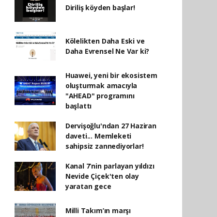
Diriliş köyden başlar!
Kölelikten Daha Eski ve
Daha Evrensel Ne Var ki?
Huawei, yeni bir ekosistem
oluşturmak amacıyla
"AHEAD" programını
başlattı
Dervişoğlu'ndan 27 Haziran
daveti... Memleketi
sahipsiz zannediyorlar!
Kanal 7’nin parlayan yıldızı
Nevide Çiçek'ten olay
yaratan gece
Milli Takım’ın marşı