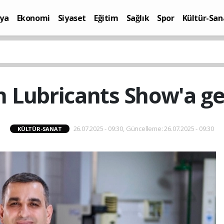
ya
Ekonomi
Siyaset
Eğitim
Sağlık
Spor
Kültür-San
i
Yaşam
n Lubricants Show'a ge
26.07.2025 - 09:30, Güncelleme: 26.07.2025 - 09:30
KÜLTÜR-SANAT