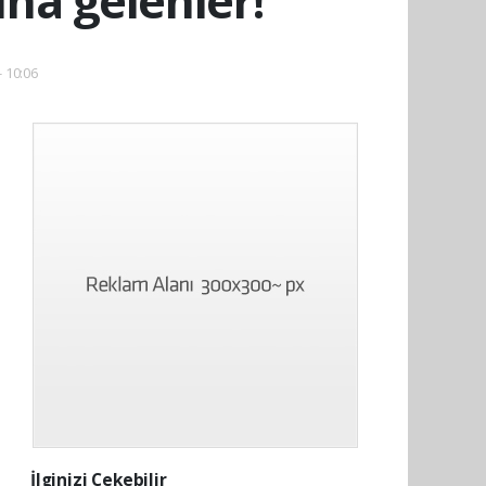
ına gelenler!
- 10:06
İlginizi Çekebilir