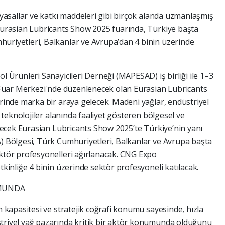
myasallar ve katkı maddeleri gibi birçok alanda uzmanlaşmış
Eurasian Lubricants Show 2025 fuarında, Türkiye başta
riyetleri, Balkanlar ve Avrupa’dan 4 binin üzerinde
 Ürünleri Sanayicileri Derneği (MAPESAD) iş birliği ile 1–3
l Fuar Merkezi'nde düzenlenecek olan Eurasian Lubricants
rinde marka bir araya gelecek. Madeni yağlar, endüstriyel
 teknolojiler alanında faaliyet gösteren bölgesel ve
irecek Eurasian Lubricants Show 2025’te Türkiye’nin yanı
) Bölgesi, Türk Cumhuriyetleri, Balkanlar ve Avrupa başta
ktör profesyonelleri ağırlanacak. CNG Expo
kinliğe 4 binin üzerinde sektör profesyoneli katılacak.
UMUNDA
 kapasitesi ve stratejik coğrafi konumu sayesinde, hızla
riyel yağ pazarında kritik bir aktör konumunda olduğunu