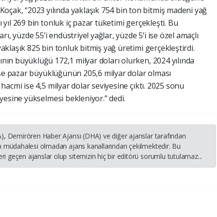
çak, “2023 yılında yaklaşık 754 bin ton bitmiş madeni yağ
 yıl 269 bin tonluk iç pazar tüketimi gerçekleşti. Bu
arı, yüzde 55’i endüstriyel yağlar, yüzde 5’i ise özel amaçlı
aklaşık 825 bin tonluk bitmiş yağ üretimi gerçekleştirdi.
ının büyüklüğü 172,1 milyar doları olurken, 2024 yılında
a ise pazar büyüklüğünün 205,6 milyar dolar olması
 hacmi ise 4,5 milyar dolar seviyesine çıktı. 2025 sonu
iyesine yükselmesi bekleniyor.” dedi.
HA), Demirören Haber Ajansı (DHA) ve diğer ajanslar tarafından
nin müdahalesi olmadan ajans kanallarından çekilmektedir. Bu
i geçen ajanslar olup sitemizin hiç bir editörü sorumlu tutulamaz...