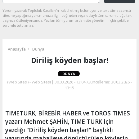
Yorum yazarak Topluluk Kuralları’nı kabul etmiş bulunuyor ve torostimes.com.tr
sitesine yaptığınız yorumunuzla ilgili doğrudan veya dolaylı tüm sorumluluğu tek
başınıza üstleniyorsunuz. Yazılan tüm yorumlardan site yönetimi hiçbir şekilde
sorumlu tutulamaz.
Anasayfa
Dünya
Diriliş köyden başlar!
DÜNYA
(Web Sitesi) - Web Sitesi | 30.03.2026 - 13:04, Güncelleme: 30.03.2026 -
13:15
TIMETURK, BİREBİR HABER ve TOROS TIMES
yazarı Mehmet ŞAHİN, TIME TURK için
yazdığı "Diriliş köyden başlar!" başlıklı
yazısında mahalleye dönüştürülen köylerin