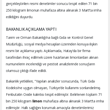
gerçekleştirilen resmi denetimler sonucu tespit edilen 71 bin
250 kilogram limonun muhafaza altına alınarak 3 Mart’ta imha
edildiğini duyurdu.
BAKANLIK AÇIKLAMA YAPTI
Tarım ve Orman Bakanlığı’na bağlı Gıda ve Kontrol Genel
Müdürlüğü, sosyal medya hesapları üzerinden konuya ilişkin
resmi bir açıklama yaptı. Açıklamada, Hatay’da bir firma
tarafından ihraç edilmek üzere hazırlanan limonlardan alınan
numunelerin incelendiği ve pestisit analizlerinde sonuçların
olumsuz çıktığı ifade edildi.
Bakanlık yetkilileri, “Yapılan analizler sonucunda, Türk Gıda
Kodeksi’ne uygun olmayan, Türkiye’de kullanımı sonlandırılmış
Fenbutatin Oxide kalıntısı tespit edilmiştir. Belirlenen toplam 71
bin 250 kilogram
limon
muhafaza altına alınarak 3 Mart’ta imha
edilmiştir. Halk sağlığını korumak amacıyla denetimlerimiz