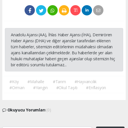
Anadolu Ajansı (AA), İhlas Haber Ajansı (İHA), Demirören
Haber Ajansı (DHA) ve diğer ajanslar tarafından eklenen
tüm haberler, sitemizin editörlerinin müdahalesi olmadan
ajans kanallarından çekilmektedir. Bu haberlerde yer alan
hukuki muhataplar haberi geçen ajanslar olup sitemizin hiç
bir editörü sorumlu tutulamaz...
#Köy
#Mahalle
#Tarım
#Hayvancılık
#Orman
#Yangın
#Okul Taşıtı
#Enflasyon
Okuyucu Yorumları
(0)