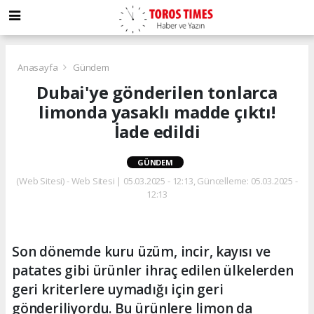
Anasayfa
Gündem
Dubai'ye gönderilen tonlarca
limonda yasaklı madde çıktı!
İade edildi
GÜNDEM
(Web Sitesi) - Web Sitesi | 05.03.2025 - 12:13, Güncelleme: 05.03.2025 -
12:13
Son dönemde kuru üzüm, incir, kayısı ve
patates gibi ürünler ihraç edilen ülkelerden
geri kriterlere uymadığı için geri
gönderiliyordu. Bu ürünlere limon da