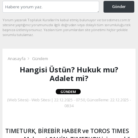
Gönder
Yorum yazarak Topluluk Kuralları’nı kabul etmiş bulunuyor ve torostimes.com.tr
sitesine yaptığınız yorumunuzla ilgili doğrudan veya dolaylı tüm sorumluluğu tek
başınıza üstleniyorsunuz. Yazılan tüm yorumlardan site yönetimi hiçbir şekilde
sorumlu tutulamaz.
Anasayfa
Gündem
Hangisi Üstün? Hukuk mu?
Adalet mi?
GÜNDEM
(Web Sitesi) - Web Sitesi | 22.12.2025 - 07:50, Güncelleme: 22.12.2025 -
08:34
TIMETURK, BİREBİR HABER ve TOROS TIMES