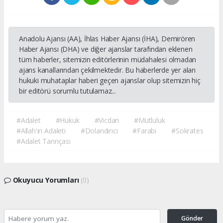
Anadolu Ajansı (AA), İhlas Haber Ajansı (İHA), Demirören
Haber Ajansı (DHA) ve diğer ajanslar tarafından eklenen
tüm haberler, sitemizin editörlerinin müdahalesi olmadan
ajans kanallarından çekilmektedir. Bu haberlerde yer alan
hukuki muhataplar haberi geçen ajanslar olup sitemizin hiç
bir editörü sorumlu tutulamaz...
#Adalet
#Hukuk
#Vicdan
#Mutluluk
#Allah'ın Adaleti
#Dolandırıcı
#Farabi
#Sokrates
#Adalet Tanrıçası
Okuyucu Yorumları
(0)
Gönder