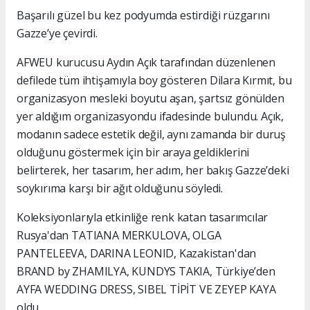
Başarılı güzel bu kez podyumda estirdiği rüzgarını
Gazze’ye çevirdi.
AFWEU kurucusu Aydın Açık tarafından düzenlenen
defilede tüm ihtişamıyla boy gösteren Dilara Kırmıt, bu
organizasyon mesleki boyutu aşan, şartsız gönülden
yer aldığım organizasyondu ifadesinde bulundu. Açık,
modanın sadece estetik değil, aynı zamanda bir duruş
olduğunu göstermek için bir araya geldiklerini
belirterek, her tasarım, her adım, her bakış Gazze’deki
soykırıma karşı bir ağıt olduğunu söyledi.
Koleksiyonlarıyla etkinliğe renk katan tasarımcılar
Rusya'dan TATIANA MERKULOVA, OLGA
PANTELEEVA, DARINA LEONID, Kazakistan'dan
BRAND by ZHAMILYA, KUNDYS TAKIA, Türkiye’den
AYFA WEDDING DRESS, SIBEL TİPİT VE ZEYEP KAYA
oldu.