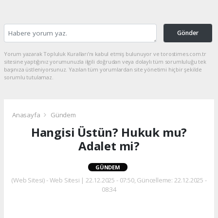
Gönder
Yorum yazarak Topluluk Kuralları’nı kabul etmiş bulunuyor ve torostimes.com.tr
sitesine yaptığınız yorumunuzla ilgili doğrudan veya dolaylı tüm sorumluluğu tek
başınıza üstleniyorsunuz. Yazılan tüm yorumlardan site yönetimi hiçbir şekilde
sorumlu tutulamaz.
Anasayfa
Gündem
Hangisi Üstün? Hukuk mu?
Adalet mi?
GÜNDEM
(Web Sitesi) - Web Sitesi | 22.12.2025 - 07:50, Güncelleme: 22.12.2025 -
08:34