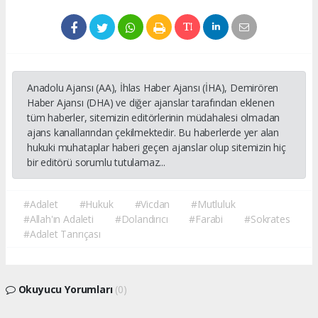
Anadolu Ajansı (AA), İhlas Haber Ajansı (İHA), Demirören
Haber Ajansı (DHA) ve diğer ajanslar tarafından eklenen
tüm haberler, sitemizin editörlerinin müdahalesi olmadan
ajans kanallarından çekilmektedir. Bu haberlerde yer alan
hukuki muhataplar haberi geçen ajanslar olup sitemizin hiç
bir editörü sorumlu tutulamaz...
#Adalet
#Hukuk
#Vicdan
#Mutluluk
#Allah'ın Adaleti
#Dolandırıcı
#Farabi
#Sokrates
#Adalet Tanrıçası
Okuyucu Yorumları
(0)