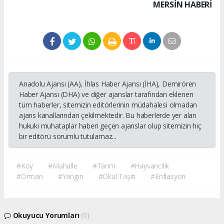
MERSIN HABERİ
Anadolu Ajansı (AA), İhlas Haber Ajansı (İHA), Demirören
Haber Ajansı (DHA) ve diğer ajanslar tarafından eklenen
tüm haberler, sitemizin editörlerinin müdahalesi olmadan
ajans kanallarından çekilmektedir. Bu haberlerde yer alan
hukuki muhataplar haberi geçen ajanslar olup sitemizin hiç
bir editörü sorumlu tutulamaz...
#Köy
#Mahalle
#Tarım
#Hayvancılık
#Orman
#Yangın
#Okul Taşıtı
#Enflasyon
Okuyucu Yorumları
(0)