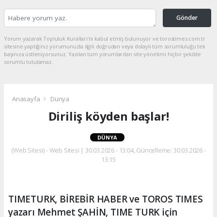
Gönder
Yorum yazarak Topluluk Kuralları’nı kabul etmiş bulunuyor ve torostimes.com.tr
sitesine yaptığınız yorumunuzla ilgili doğrudan veya dolaylı tüm sorumluluğu tek
başınıza üstleniyorsunuz. Yazılan tüm yorumlardan site yönetimi hiçbir şekilde
sorumlu tutulamaz.
Anasayfa
Dünya
Diriliş köyden başlar!
DÜNYA
(Web Sitesi) - Web Sitesi | 30.03.2026 - 13:04, Güncelleme: 30.03.2026 -
13:15
TIMETURK, BİREBİR HABER ve TOROS TIMES
yazarı Mehmet ŞAHİN, TIME TURK için