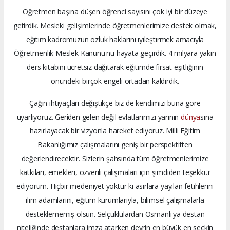
Öğretmen başına düşen öğrenci sayısını çok iyi bir düzeye
getirdik. Mesleki gelişimlerinde öğretmenlerimize destek olmak,
eğitim kadromuzun özlük haklarını iyileştirmek amacıyla
Öğretmenlik Meslek Kanunu'nu hayata geçirdik. 4 milyara yakın
ders kitabını ücretsiz dağıtarak eğitimde fırsat eşitliğinin
önündeki birçok engeli ortadan kaldırdık.
Çağın ihtiyaçları değiştikçe biz de kendimizi buna göre
uyarlıyoruz. Geriden gelen değil evlatlarımızı yarının
dünya
sına
hazırlayacak bir vizyonla hareket ediyoruz. Milli Eğitim
Bakanlığımız çalışmalarını geniş bir perspektiften
değerlendirecektir. Sizlerin şahsında tüm öğretmenlerimize
katkıları, emekleri, özverili çalışmaları için şimdiden teşekkür
ediyorum. Hiçbir medeniyet yoktur ki asırlara yayılan fetihlerini
ilim adamlarını, eğitim kurumlarıyla, bilimsel çalışmalarla
desteklememiş olsun. Selçuklulardan Osmanlı'ya destan
niteliğinde destanlara imza atarken devrin en büyük en seçkin