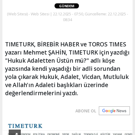
GÜNDEM
(Web Sitesi) - Web Sitesi | 22.12.2025 - 07:50, Güncelleme: 22.12.2025 -
08:34
TIMETURK, BİREBİR HABER ve TOROS TIMES
yazarı Mehmet ŞAHİN, TIMETURK için yazdığı
"Hukuk Adaletten Üstün mü?" adlı köşe
yazısında kendi yaşadığı bir adli sorundan
yola çıkarak Hukuk, Adalet, Vicdan, Mutluluk
ve Allah'ın Adaleti başlıkları üzerinde
değerlendirmelerini yazdı.
ABONE OL