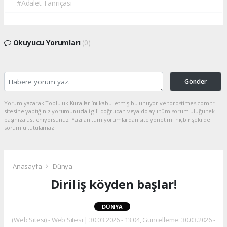
#Adalet Tanrıçası
Okuyucu Yorumları
(0)
Gönder
Yorum yazarak Topluluk Kuralları’nı kabul etmiş bulunuyor ve torostimes.com.tr
sitesine yaptığınız yorumunuzla ilgili doğrudan veya dolaylı tüm sorumluluğu tek
başınıza üstleniyorsunuz. Yazılan tüm yorumlardan site yönetimi hiçbir şekilde
sorumlu tutulamaz.
Anasayfa
Dünya
Diriliş köyden başlar!
DÜNYA
(Web Sitesi) - Web Sitesi | 30.03.2026 - 13:04, Güncelleme: 30.03.2026 -