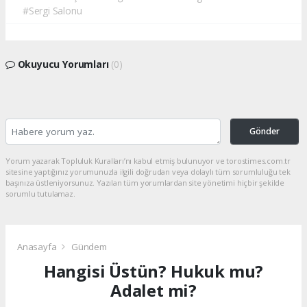
#Sergi Salonu
Okuyucu Yorumları
(0)
Gönder
Yorum yazarak Topluluk Kuralları’nı kabul etmiş bulunuyor ve torostimes.com.tr
sitesine yaptığınız yorumunuzla ilgili doğrudan veya dolaylı tüm sorumluluğu tek
başınıza üstleniyorsunuz. Yazılan tüm yorumlardan site yönetimi hiçbir şekilde
sorumlu tutulamaz.
Anasayfa
Gündem
Hangisi Üstün? Hukuk mu?
Adalet mi?