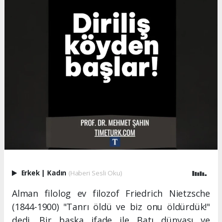
Erkek
|
Kadın
(Haberi Sesli Oku)
Alman filolog ev filozof Friedrich Nietzsche
(1844-1900) "Tanrı öldü ve biz onu öldürdük!"
dedi. Bir başka ifade ile Batı dünyası ve