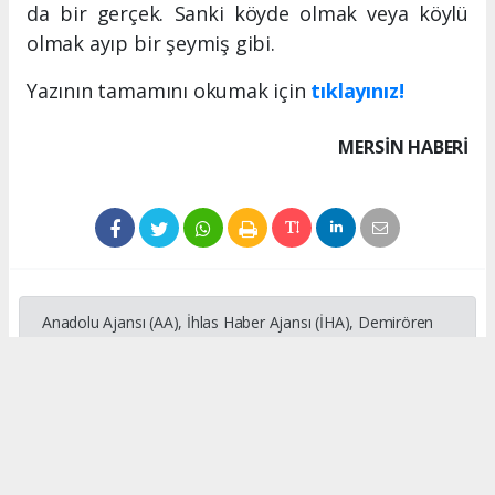
da bir gerçek. Sanki köyde olmak veya köylü
olmak ayıp bir şeymiş gibi.
Yazının tamamını okumak için
tıklayınız!
MERSIN HABERİ
Anadolu Ajansı (AA), İhlas Haber Ajansı (İHA), Demirören
Haber Ajansı (DHA) ve diğer ajanslar tarafından eklenen
tüm haberler, sitemizin editörlerinin müdahalesi olmadan
ajans kanallarından çekilmektedir. Bu haberlerde yer alan
hukuki muhataplar haberi geçen ajanslar olup sitemizin hiç
bir editörü sorumlu tutulamaz...