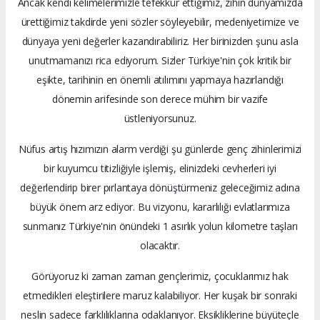
Ancak kendi kelimelerimizle tefekkür ettiğimiz, zihin dünyamızda
ürettiğimiz takdirde yeni sözler söyleyebilir, medeniyetimize ve
dünyaya yeni değerler kazandırabiliriz. Her birinizden şunu asla
unutmamanızı rica ediyorum. Sizler Türkiye'nin çok kritik bir
eşikte, tarihinin en önemli atılımını yapmaya hazırlandığı
dönemin arifesinde son derece mühim bir vazife
üstleniyorsunuz.
Nüfus artış hızımızın alarm verdiği şu günlerde genç zihinlerimizi
bir kuyumcu titizliğiyle işlemiş, elinizdeki cevherleri iyi
değerlendirip birer pırlantaya dönüştürmeniz geleceğimiz adına
büyük önem arz ediyor. Bu vizyonu, kararlılığı evlatlarımıza
sunmanız Türkiye'nin önündeki 1 asırlık yolun kilometre taşları
olacaktır.
Görüyoruz ki zaman zaman gençlerimiz, çocuklarımız hak
etmedikleri eleştirilere maruz kalabiliyor. Her kuşak bir sonraki
neslin sadece farklılıklarına odaklanıyor. Eksikliklerine büyüteçle