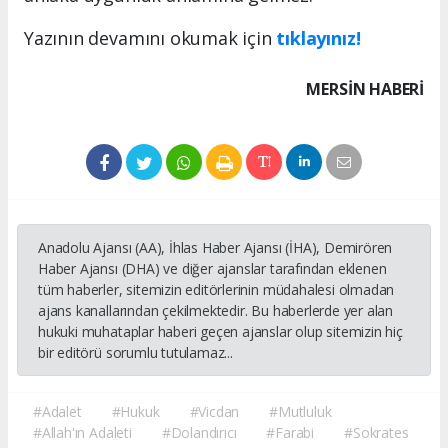
Yazının devamını okumak için
tıklayınız!
MERSIN HABERİ
Anadolu Ajansı (AA), İhlas Haber Ajansı (İHA), Demirören
Haber Ajansı (DHA) ve diğer ajanslar tarafından eklenen
tüm haberler, sitemizin editörlerinin müdahalesi olmadan
ajans kanallarından çekilmektedir. Bu haberlerde yer alan
hukuki muhataplar haberi geçen ajanslar olup sitemizin hiç
bir editörü sorumlu tutulamaz...
#Adalet
#Hukuk
#Vicdan
#Mutluluk
#Allah'ın Adaleti
#Dolandırıcı
#Farabi
#Sokrates