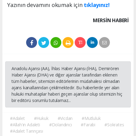
Yazının devamını okumak için
tıklayınız!
MERSIN HABERİ
Anadolu Ajansı (AA), İhlas Haber Ajansı (İHA), Demirören
Haber Ajansı (DHA) ve diğer ajanslar tarafından eklenen
tüm haberler, sitemizin editörlerinin müdahalesi olmadan
ajans kanallarından çekilmektedir. Bu haberlerde yer alan
hukuki muhataplar haberi geçen ajanslar olup sitemizin hiç
bir editörü sorumlu tutulamaz...
#Adalet
#Hukuk
#Vicdan
#Mutluluk
#Allah'ın Adaleti
#Dolandırıcı
#Farabi
#Sokrates
#Adalet Tanrıçası