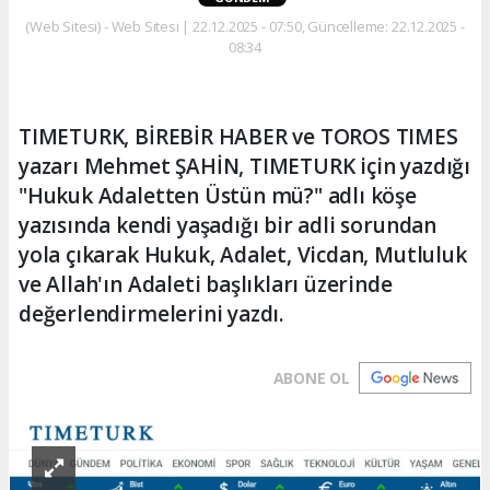
(Web Sitesi) - Web Sitesi | 22.12.2025 - 07:50, Güncelleme: 22.12.2025 -
08:34
TIMETURK, BİREBİR HABER ve TOROS TIMES
yazarı Mehmet ŞAHİN, TIMETURK için yazdığı
"Hukuk Adaletten Üstün mü?" adlı köşe
yazısında kendi yaşadığı bir adli sorundan
yola çıkarak Hukuk, Adalet, Vicdan, Mutluluk
ve Allah'ın Adaleti başlıkları üzerinde
değerlendirmelerini yazdı.
ABONE OL