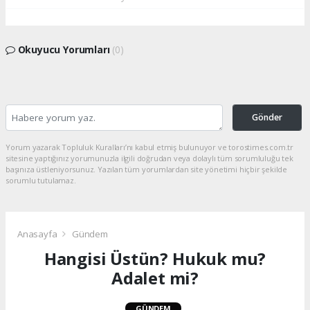
Okuyucu Yorumları
(0)
Gönder
Yorum yazarak Topluluk Kuralları’nı kabul etmiş bulunuyor ve torostimes.com.tr
sitesine yaptığınız yorumunuzla ilgili doğrudan veya dolaylı tüm sorumluluğu tek
başınıza üstleniyorsunuz. Yazılan tüm yorumlardan site yönetimi hiçbir şekilde
sorumlu tutulamaz.
Anasayfa
Gündem
Hangisi Üstün? Hukuk mu?
Adalet mi?
GÜNDEM