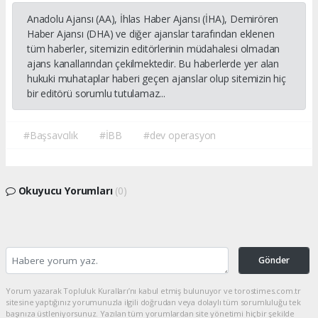
Anadolu Ajansı (AA), İhlas Haber Ajansı (İHA), Demirören
Haber Ajansı (DHA) ve diğer ajanslar tarafından eklenen
tüm haberler, sitemizin editörlerinin müdahalesi olmadan
ajans kanallarından çekilmektedir. Bu haberlerde yer alan
hukuki muhataplar haberi geçen ajanslar olup sitemizin hiç
bir editörü sorumlu tutulamaz...
#Başsavcılık
#İBB
#dev operasyon
Okuyucu Yorumları
(0)
Gönder
Yorum yazarak Topluluk Kuralları’nı kabul etmiş bulunuyor ve torostimes.com.tr
sitesine yaptığınız yorumunuzla ilgili doğrudan veya dolaylı tüm sorumluluğu tek
başınıza üstleniyorsunuz. Yazılan tüm yorumlardan site yönetimi hiçbir şekilde