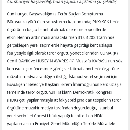
Cumhuriyet Başsavcılığı'ndan yapılan açıklama şu şekilde;
Cumhuriyet Başsavcılığımız Terör Suçları Soruşturma
Bürosunca yürütülen soruşturma kapsamında; PKK/KCK terör
örgütünün başta İstanbul olmak üzere metropol illerde
etkinliklerinin arttırılması amacıyla fiilen 31.03.2024 tarihinde
gerçekleşen yerel seçimlerde hayata geçirdiği kent uzlaşısı
faaliyetiyle ilgili olarak terör örgütü yöneticilerinden CUMA (K)
Cemil BAYIK ve HÜSEYİN AVAREŞ (K) Mustafa KARASU'nun söz
konusu seçim öncesinde görüş ve talimatlarını terör örgütüne
müzahir medya aracılığıyla ilettiği, İstanbul yerel seçimleri için
Büyükşehir Belediye Başkanı Ekrem İmamoğlu'nun kent uzlaşısı
temelinde terör örgütünün Halkların Demokratik Kongresi
(HDK) çatı yapılanmasıyla ittifak yapıldığına dair tespitlerin terör
örgütüne müzahir medya tarafından duyurulduğu, İstanbul ili
yerel seçimleri öncesi ittifak yaptığı tespit edilen HDK
yapılanmasının Emniyet Genel Müdürlüğü Terörle Mücadele