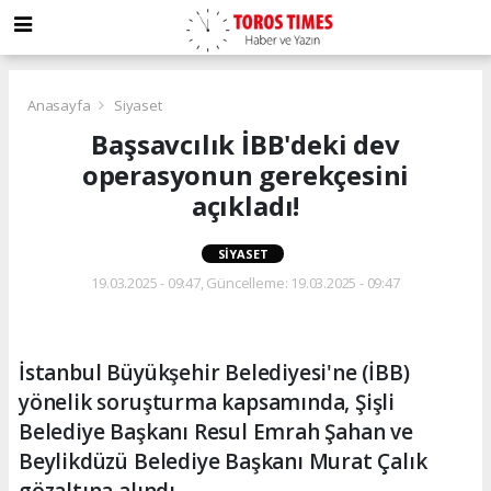
Anasayfa
Siyaset
Başsavcılık İBB'deki dev
operasyonun gerekçesini
açıkladı!
SIYASET
19.03.2025 - 09:47, Güncelleme: 19.03.2025 - 09:47
İstanbul Büyükşehir Belediyesi'ne (İBB)
yönelik soruşturma kapsamında, Şişli
Belediye Başkanı Resul Emrah Şahan ve
Beylikdüzü Belediye Başkanı Murat Çalık
gözaltına alındı.