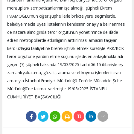
mensupları/ sempatizanlarının işe alındığı, şüpheli Ekrem
İMAMOĞLU'nun diğer şüphelilerle birlikte yerel seçimlerde,
belediye meclis üyesi listelerinin kendisinin onayıyla belirlenmesi
de nazara alındığında terör örgütünün yönetimince de ifade
edilen metropollerde etkinliğinin arttırılması amacını taşıyan
kent uzlaşısı faaliyetine bilerek iştirak etmek suretiyle PKK/KCK
terör örgütüne yardım etme suçunu işledikleri anlaşılmakla adı
geçen (7) şüpheli hakkında 19/03/2025 tarihi 06.15 itibariyle eş
zamanlı yakalama, gözaltı, arama ve el koyma işlemleri icrası
amacıyla İstanbul Emniyet Müdürlüğü Terörle Mücadele Şube
Müdürlüğü'ne talimat verilmiştir.19/03/2025 İSTANBUL
CUMHURİYET BAŞSAVCILIĞI