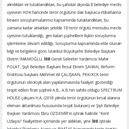
alındıkları ve tutuklandıkları, bu şahıslar dışında 8 belediye meclis
üyesinin HDK haricinde terör örgütüne dair başkaca irtibatlarına
binaen soruşturmalarımız kapsamında tutuklandıkları, bu
zamana kadar anlatılan şekilde 18 terör örgütü mensubu meclis
üyesinin tutuklandığı, geri kalan şüphelilere ilişkin soruşturma
işlemlerine devam edildiği, Soruşturma kapsamında elde olunan
bilgi ve belgelere göre; İstanbul Büyükşehir Belediye Başkanı
Ekrem İMAMOĞLU,
İBB
Genel Sekreter Yardımcısı Mahir
POLAT, Şişli Belediye Başkanı Resul Ekrem ŞAHAN, Reform
Enstitüsü başkanı Mehmet Ali ÇALIŞKAN, PKK/KCK terör
örgütünün ideolojik alan yapılanmasında faaliyet gösterdiği
tespit edilen firari şüpheli A.B., A.B.'nin sahibi olduğu SPECTRUM
HOUSE çalışanı H.A. (2018 yılında terör örgütünün kırsal alanına
eleman aktarılması hususunda tespit bulunan) ve Şişli Belediye
Başkan Yardımcısı Ebru ÖZDEMİR'in iştirak halinde "Kent
Uzlaşısı" faaliyetinin içerisinde yer aldıkları, yine
İBB
iştiraki
İstanbul Planlama Ajansı ve BİMTAŞ bünyesinde terör örgütü