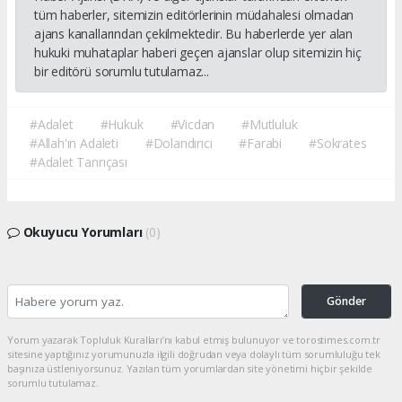
tüm haberler, sitemizin editörlerinin müdahalesi olmadan
ajans kanallarından çekilmektedir. Bu haberlerde yer alan
hukuki muhataplar haberi geçen ajanslar olup sitemizin hiç
bir editörü sorumlu tutulamaz...
#Adalet
#Hukuk
#Vicdan
#Mutluluk
#Allah'ın Adaleti
#Dolandırıcı
#Farabi
#Sokrates
#Adalet Tanrıçası
Okuyucu Yorumları
(0)
Gönder
Yorum yazarak Topluluk Kuralları’nı kabul etmiş bulunuyor ve torostimes.com.tr
sitesine yaptığınız yorumunuzla ilgili doğrudan veya dolaylı tüm sorumluluğu tek
başınıza üstleniyorsunuz. Yazılan tüm yorumlardan site yönetimi hiçbir şekilde
sorumlu tutulamaz.