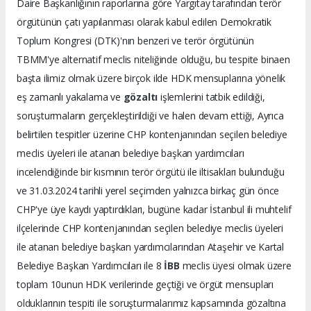
Daire Başkanlığının raporlarına göre Yargıtay tarafından terör
örgütünün çatı yapılanması olarak kabul edilen Demokratik
Toplum Kongresi (DTK)'nın benzeri ve terör örgütünün
TBMM'ye alternatif meclis niteliğinde olduğu, bu tespite binaen
başta ilimiz olmak üzere birçok ilde HDK mensuplarına yönelik
eş zamanlı yakalama ve
gözaltı
işlemlerini tatbik edildiği,
soruşturmaların gerçekleştirildiği ve halen devam ettiği, Ayrıca
belirtilen tespitler üzerine CHP kontenjanından seçilen belediye
meclis üyeleri ile atanan belediye başkan yardımcıları
incelendiğinde bir kısmının terör örgütü ile iltisakları bulunduğu
ve 31.03.2024 tarihli yerel seçimden yalnızca birkaç gün önce
CHP'ye üye kaydı yaptırdıkları, bugüne kadar İstanbul ili muhtelif
ilçelerinde CHP kontenjanından seçilen belediye meclis üyeleri
ile atanan belediye başkan yardımcılarından Ataşehir ve Kartal
Belediye Başkan Yardımcıları ile 8
İBB
meclis üyesi olmak üzere
toplam 10unun HDK verilerinde geçtiği ve örgüt mensupları
olduklarının tespiti ile soruşturmalarımız kapsamında gözaltına