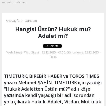
sorumlu tutulamaz.
Anasayfa
Gündem
Hangisi Üstün? Hukuk mu?
Adalet mi?
GÜNDEM
(Web Sitesi) - Web Sitesi | 22.12.2025 - 07:50, Güncelleme: 22.12.2025 -
08:34
TIMETURK, BİREBİR HABER ve TOROS TIMES
yazarı Mehmet ŞAHİN, TIMETURK için yazdığı
"Hukuk Adaletten Üstün mü?" adlı köşe
yazısında kendi yaşadığı bir adli sorundan
yola çıkarak Hukuk, Adalet, Vicdan, Mutluluk