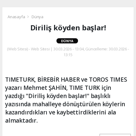
Anasayfa
Dünya
Diriliş köyden başlar!
DÜNYA
(Web Sitesi) - Web Sitesi | 30.03.2026 - 13:04, Güncelleme: 30.03.2026 -
13:15
TIMETURK, BİREBİR HABER ve TOROS TIMES
yazarı Mehmet ŞAHİN, TIME TURK için
yazdığı "Diriliş köyden başlar!" başlıklı
yazısında mahalleye dönüştürülen köylerin
kazandırdıkları ve kaybettirdiklerini ala
almaktadır.