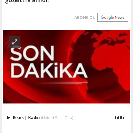
ABONE OL
Erkek
|
Kadın
(Haberi Sesli Oku)