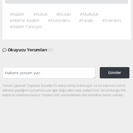
#Adalet
#Hukuk
#Vicdan
#Mutluluk
#Allah'ın Adaleti
#Dolandırıcı
#Farabi
#Sokrates
#Adalet Tanrıçası
Okuyucu Yorumları
(0)
Gönder
Yorum yazarak Topluluk Kuralları’nı kabul etmiş bulunuyor ve torostimes.com.tr
sitesine yaptığınız yorumunuzla ilgili doğrudan veya dolaylı tüm sorumluluğu tek
başınıza üstleniyorsunuz. Yazılan tüm yorumlardan site yönetimi hiçbir şekilde
sorumlu tutulamaz.