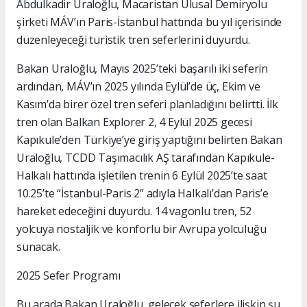
Abdulkadir Uraloğlu, Macaristan Ulusal Demiryolu
şirketi MÁV’ın Paris-İstanbul hattında bu yıl içerisinde
düzenleyeceği turistik tren seferlerini duyurdu.
Bakan Uraloğlu, Mayıs 2025’teki başarılı iki seferin
ardından, MÁV’ın 2025 yılında Eylül’de üç, Ekim ve
Kasım’da birer özel tren seferi planladığını belirtti. İlk
tren olan Balkan Explorer 2, 4 Eylül 2025 gecesi
Kapıkule’den Türkiye’ye giriş yaptığını belirten Bakan
Uraloğlu, TCDD Taşımacılık AŞ tarafından Kapıkule-
Halkalı hattında işletilen trenin 6 Eylül 2025’te saat
10.25’te “İstanbul-Paris 2” adıyla Halkalı’dan Paris’e
hareket edeceğini duyurdu. 14 vagonlu tren, 52
yolcuya nostaljik ve konforlu bir Avrupa yolculuğu
sunacak.
2025 Sefer Programı
Bu arada Bakan Uraloğlu, gelecek seferlere ilişkin şu