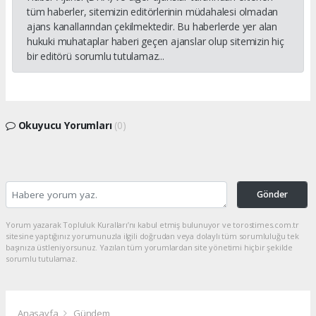
tüm haberler, sitemizin editörlerinin müdahalesi olmadan
ajans kanallarından çekilmektedir. Bu haberlerde yer alan
hukuki muhataplar haberi geçen ajanslar olup sitemizin hiç
bir editörü sorumlu tutulamaz...
Okuyucu Yorumları
(0)
Gönder
Yorum yazarak Topluluk Kuralları’nı kabul etmiş bulunuyor ve torostimes.com.tr
sitesine yaptığınız yorumunuzla ilgili doğrudan veya dolaylı tüm sorumluluğu tek
başınıza üstleniyorsunuz. Yazılan tüm yorumlardan site yönetimi hiçbir şekilde
sorumlu tutulamaz.
Anasayfa
Gündem