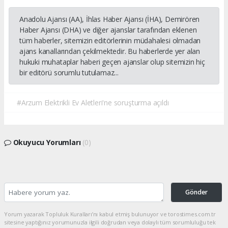
Anadolu Ajansı (AA), İhlas Haber Ajansı (İHA), Demirören
Haber Ajansı (DHA) ve diğer ajanslar tarafından eklenen
tüm haberler, sitemizin editörlerinin müdahalesi olmadan
ajans kanallarından çekilmektedir. Bu haberlerde yer alan
hukuki muhataplar haberi geçen ajanslar olup sitemizin hiç
bir editörü sorumlu tutulamaz...
#Arzum Elektrikli Ev Aletleri'ne soruşturma açıldı
Okuyucu Yorumları
(0)
Gönder
Yorum yazarak Topluluk Kuralları’nı kabul etmiş bulunuyor ve torostimes.com.tr
sitesine yaptığınız yorumunuzla ilgili doğrudan veya dolaylı tüm sorumluluğu tek