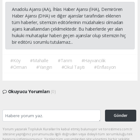
Anadolu Ajansı (AA), İhlas Haber Ajansı (İHA), Demirören
Haber Ajansı (DHA) ve diğer ajanslar tarafından eklenen
tüm haberler, sitemizin editörlerinin müdahalesi olmadan
ajans kanallarından çekilmektedir. Bu haberlerde yer alan
hukuki muhataplar haberi geçen ajanslar olup sitemizin hiç
bir editörü sorumlu tutulamaz...
#Köy
#Mahalle
#Tarım
#Hayvancılık
#Orman
#Yangın
#Okul Taşıtı
#Enflasyon
Okuyucu Yorumları
(0)
Gönder
Yorum yazarak Topluluk Kuralları’nı kabul etmiş bulunuyor ve torostimes.com.tr
sitesine yaptığınız yorumunuzla ilgili doğrudan veya dolaylı tüm sorumluluğu tek
başınıza üstleniyorsunuz. Yazılan tüm yorumlardan site yönetimi hiçbir şekilde