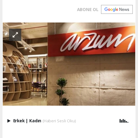
ABONE OL
Erkek
|
Kadın
(Haberi Sesli Oku)