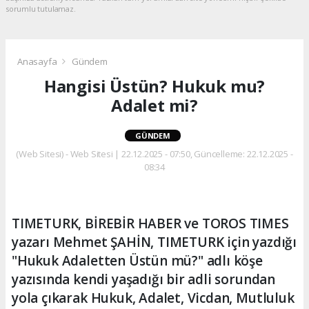
sorumlu tutulamaz.
Anasayfa
Gündem
Hangisi Üstün? Hukuk mu?
Adalet mi?
GÜNDEM
(Web Sitesi) - Web Sitesi | 22.12.2025 - 07:50, Güncelleme: 22.12.2025 -
08:34
TIMETURK, BİREBİR HABER ve TOROS TIMES
yazarı Mehmet ŞAHİN, TIMETURK için yazdığı
"Hukuk Adaletten Üstün mü?" adlı köşe
yazısında kendi yaşadığı bir adli sorundan
yola çıkarak Hukuk, Adalet, Vicdan, Mutluluk