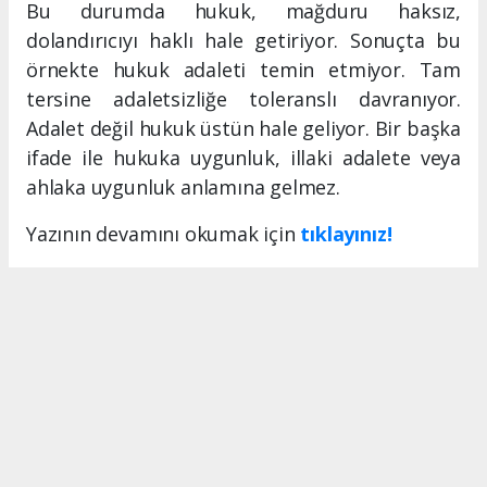
Bu durumda hukuk, mağduru haksız,
dolandırıcıyı haklı hale getiriyor. Sonuçta bu
örnekte hukuk adaleti temin etmiyor. Tam
tersine adaletsizliğe toleranslı davranıyor.
Adalet değil hukuk üstün hale geliyor. Bir başka
ifade ile hukuka uygunluk, illaki adalete veya
ahlaka uygunluk anlamına gelmez.
Yazının devamını okumak için
tıklayınız!
MERSIN HABERİ
Anadolu Ajansı (AA), İhlas Haber Ajansı (İHA), Demirören
Haber Ajansı (DHA) ve diğer ajanslar tarafından eklenen