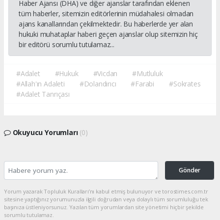
Haber Ajansı (DHA) ve diğer ajanslar tarafından eklenen
tüm haberler, sitemizin editörlerinin müdahalesi olmadan
ajans kanallarından çekilmektedir. Bu haberlerde yer alan
hukuki muhataplar haberi geçen ajanslar olup sitemizin hiç
bir editörü sorumlu tutulamaz...
#Adalet
#Hukuk
#Vicdan
#Mutluluk
#Allah'ın Adaleti
#Dolandırıcı
#Farabi
#Sokrates
#Adalet Tanrıçası
Okuyucu Yorumları
(0)
Gönder
Yorum yazarak Topluluk Kuralları’nı kabul etmiş bulunuyor ve torostimes.com.tr
sitesine yaptığınız yorumunuzla ilgili doğrudan veya dolaylı tüm sorumluluğu tek
başınıza üstleniyorsunuz. Yazılan tüm yorumlardan site yönetimi hiçbir şekilde
sorumlu tutulamaz.