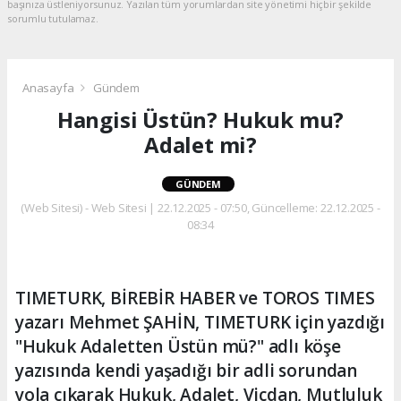
başınıza üstleniyorsunuz. Yazılan tüm yorumlardan site yönetimi hiçbir şekilde
sorumlu tutulamaz.
Anasayfa
Gündem
Hangisi Üstün? Hukuk mu?
Adalet mi?
GÜNDEM
(Web Sitesi) - Web Sitesi | 22.12.2025 - 07:50, Güncelleme: 22.12.2025 -
08:34
TIMETURK, BİREBİR HABER ve TOROS TIMES
yazarı Mehmet ŞAHİN, TIMETURK için yazdığı
"Hukuk Adaletten Üstün mü?" adlı köşe
yazısında kendi yaşadığı bir adli sorundan
yola çıkarak Hukuk, Adalet, Vicdan, Mutluluk