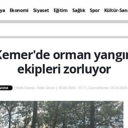
ya
Ekonomi
Siyaset
Eğitim
Sağlık
Spor
Kültür-San
i
Yaşam
Kemer'de orman yangın
ekipleri zorluyor
(Web Sitesi) - Web Sitesi | 05.03.2025 - 15:11, Güncelleme: 05.03.2025 
NDEM