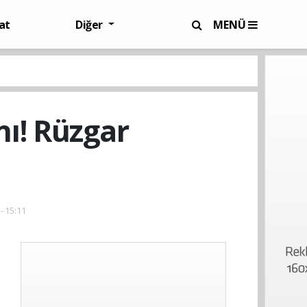
at
Diğer
MENÜ
ı! Rüzgar
- 15:11