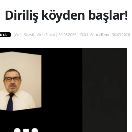
Diriliş köyden başlar!
(Web Sitesi) - Web Sitesi | 30.03.2026 - 13:04, Güncelleme: 30.03.2026 -
NYA