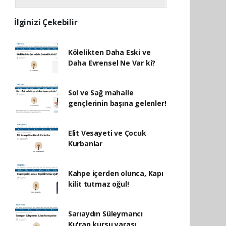
İlginizi Çekebilir
Kölelikten Daha Eski ve
Daha Evrensel Ne Var ki?
Sol ve Sağ mahalle
gençlerinin başına gelenler!
Elit Vesayeti ve Çocuk
Kurbanlar
Kahpe içerden olunca, Kapı
kilit tutmaz oğul!
Sarıaydın Süleymancı
Ku'ran kursu yarası