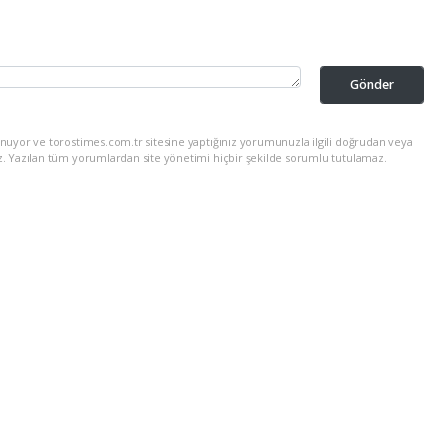
Gönder
nuyor ve torostimes.com.tr sitesine yaptığınız yorumunuzla ilgili doğrudan veya
z. Yazılan tüm yorumlardan site yönetimi hiçbir şekilde sorumlu tutulamaz.