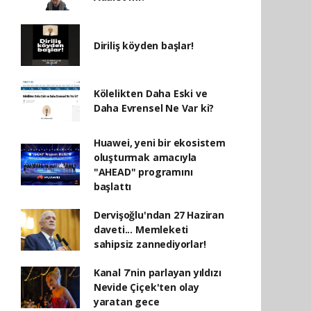
Diriliş köyden başlar!
Kölelikten Daha Eski ve
Daha Evrensel Ne Var ki?
Huawei, yeni bir ekosistem
oluşturmak amacıyla
"AHEAD" programını
başlattı
Dervişoğlu'ndan 27 Haziran
daveti... Memleketi
sahipsiz zannediyorlar!
Kanal 7’nin parlayan yıldızı
Nevide Çiçek'ten olay
yaratan gece