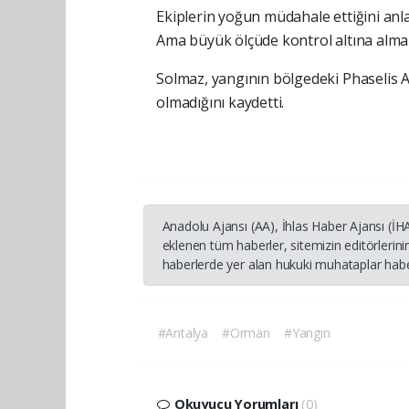
Ekiplerin yoğun müdahale ettiğini anla
Ama büyük ölçüde kontrol altına almak
Solmaz, yangının bölgedeki Phaselis A
olmadığını kaydetti.
Anadolu Ajansı (AA), İhlas Haber Ajansı (İ
eklenen tüm haberler, sitemizin editörleri
haberlerde yer alan hukuki muhataplar haber
#Antalya
#Orman
#Yangın
Okuyucu Yorumları
(0)