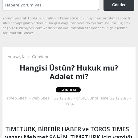
Gönder
Yorum yazarak Topluluk Kuralları’nı kabul etmiş bulunuyor ve torostimes.com.tr
sitesine yaptığınız yorumunuzla ilgili doğrudan veya dolaylı tüm sorumluluğu tek
başınıza üstleniyorsunuz. Yazılan tüm yorumlardan site yönetimi hiçbir şekilde
sorumlu tutulamaz.
Anasayfa
Gündem
Hangisi Üstün? Hukuk mu?
Adalet mi?
GÜNDEM
(Web Sitesi) - Web Sitesi | 22.12.2025 - 07:50, Güncelleme: 22.12.2025 -
08:34
TIMETURK, BİREBİR HABER ve TOROS TIMES
yazarı Mehmet ŞAHİN, TIMETURK için yazdığı