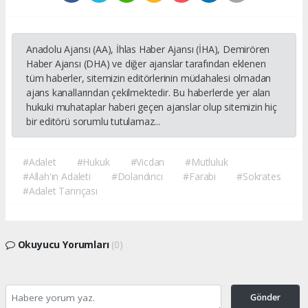
Anadolu Ajansı (AA), İhlas Haber Ajansı (İHA), Demirören
Haber Ajansı (DHA) ve diğer ajanslar tarafından eklenen
tüm haberler, sitemizin editörlerinin müdahalesi olmadan
ajans kanallarından çekilmektedir. Bu haberlerde yer alan
hukuki muhataplar haberi geçen ajanslar olup sitemizin hiç
bir editörü sorumlu tutulamaz...
#Adalet
#Hukuk
#Vicdan
#Mutluluk
#Allah'ın Adaleti
#Dolandırıcı
#Farabi
#Sokrates
#Adalet Tanrıçası
Okuyucu Yorumları
(0)
Gönder