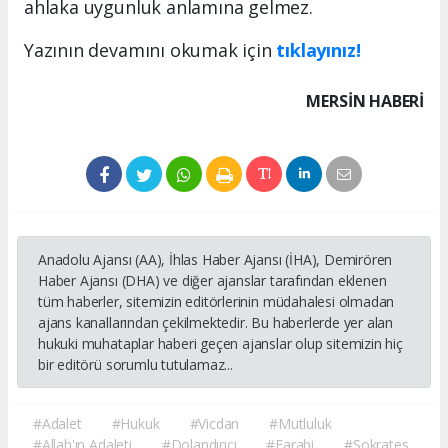
ahlaka uygunluk anlamına gelmez.
Yazının devamını okumak için
tıklayınız!
MERSIN HABERİ
Anadolu Ajansı (AA), İhlas Haber Ajansı (İHA), Demirören
Haber Ajansı (DHA) ve diğer ajanslar tarafından eklenen
tüm haberler, sitemizin editörlerinin müdahalesi olmadan
ajans kanallarından çekilmektedir. Bu haberlerde yer alan
hukuki muhataplar haberi geçen ajanslar olup sitemizin hiç
bir editörü sorumlu tutulamaz...
#Adalet
#Hukuk
#Vicdan
#Mutluluk
#Allah'ın Adaleti
#Dolandırıcı
#Farabi
#Sokrates