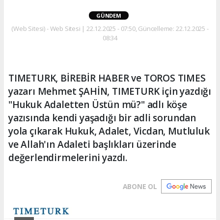
GÜNDEM
(Web Sitesi) - Web Sitesi | 22.12.2025 - 07:50, Güncelleme: 22.12.2025 -
08:34
TIMETURK, BİREBİR HABER ve TOROS TIMES
yazarı Mehmet ŞAHİN, TIMETURK için yazdığı
"Hukuk Adaletten Üstün mü?" adlı köşe
yazısında kendi yaşadığı bir adli sorundan
yola çıkarak Hukuk, Adalet, Vicdan, Mutluluk
ve Allah'ın Adaleti başlıkları üzerinde
değerlendirmelerini yazdı.
ABONE OL