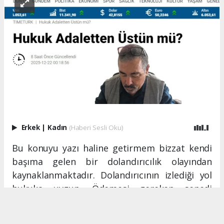
Erkek
|
Kadın
(Haberi Sesli Oku)
Bu konuyu yazı haline getirmem bizzat kendi
başıma gelen bir dolandırıcılık olayından
kaynaklanmaktadır. Dolandırıcının izlediği yol
hukuka uygun. Ödemesi gereken senedi
vaktine ödemiyor fakat hukuk ona bazı
imtiyazlar tanımış. Ödeme yapması gereken