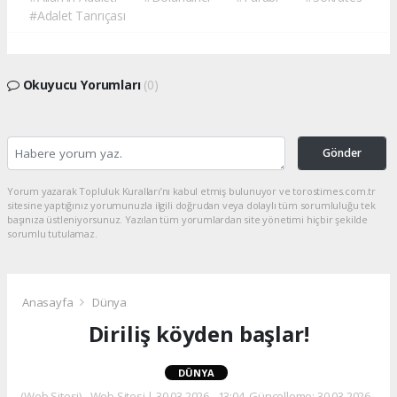
#Adalet Tanrıçası
Okuyucu Yorumları
(0)
Gönder
Yorum yazarak Topluluk Kuralları’nı kabul etmiş bulunuyor ve torostimes.com.tr
sitesine yaptığınız yorumunuzla ilgili doğrudan veya dolaylı tüm sorumluluğu tek
başınıza üstleniyorsunuz. Yazılan tüm yorumlardan site yönetimi hiçbir şekilde
sorumlu tutulamaz.
Anasayfa
Dünya
Diriliş köyden başlar!
DÜNYA
(Web Sitesi) - Web Sitesi | 30.03.2026 - 13:04, Güncelleme: 30.03.2026 -