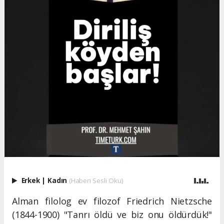
Erkek
|
Kadın
(Haberi Sesli Oku)
Alman filolog ev filozof Friedrich Nietzsche
(1844-1900) "Tanrı öldü ve biz onu öldürdük!"