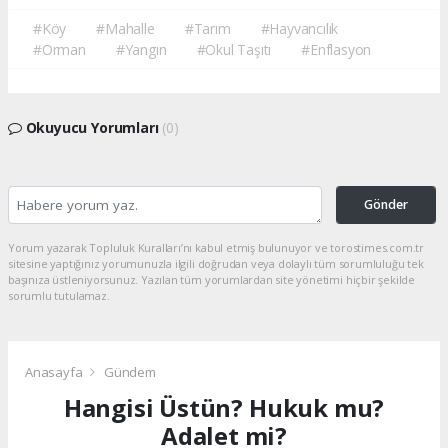
#Köy
#Mahalle
#Tarım
#Hayvancılık
#Orman
#Yangın
#Okul Taşıtı
#Enflasyon
Okuyucu Yorumları
(0)
Gönder
Yorum yazarak Topluluk Kuralları’nı kabul etmiş bulunuyor ve torostimes.com.tr
sitesine yaptığınız yorumunuzla ilgili doğrudan veya dolaylı tüm sorumluluğu tek
başınıza üstleniyorsunuz. Yazılan tüm yorumlardan site yönetimi hiçbir şekilde
sorumlu tutulamaz.
Anasayfa
Gündem
Hangisi Üstün? Hukuk mu?
Adalet mi?