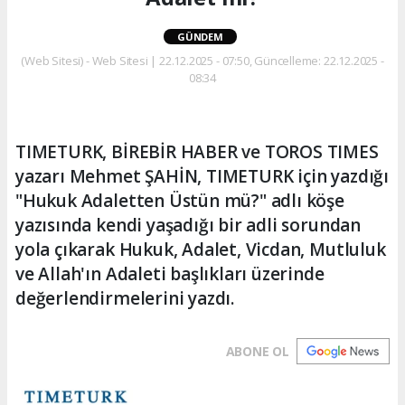
GÜNDEM
(Web Sitesi) - Web Sitesi | 22.12.2025 - 07:50, Güncelleme: 22.12.2025 -
08:34
TIMETURK, BİREBİR HABER ve TOROS TIMES
yazarı Mehmet ŞAHİN, TIMETURK için yazdığı
"Hukuk Adaletten Üstün mü?" adlı köşe
yazısında kendi yaşadığı bir adli sorundan
yola çıkarak Hukuk, Adalet, Vicdan, Mutluluk
ve Allah'ın Adaleti başlıkları üzerinde
değerlendirmelerini yazdı.
ABONE OL