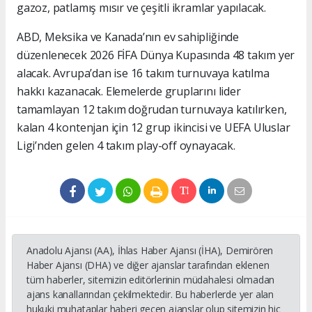
gazoz, patlamış mısır ve çeşitli ikramlar yapılacak.
ABD, Meksika ve Kanada’nın ev sahipliğinde
düzenlenecek 2026 FİFA Dünya Kupasında 48 takım yer
alacak. Avrupa’dan ise 16 takım turnuvaya katılma
hakkı kazanacak. Elemelerde gruplarını lider
tamamlayan 12 takım doğrudan turnuvaya katılırken,
kalan 4 kontenjan için 12 grup ikincisi ve UEFA Uluslar
Ligi’nden gelen 4 takım play-off oynayacak.
Anadolu Ajansı (AA), İhlas Haber Ajansı (İHA), Demirören
Haber Ajansı (DHA) ve diğer ajanslar tarafından eklenen
tüm haberler, sitemizin editörlerinin müdahalesi olmadan
ajans kanallarından çekilmektedir. Bu haberlerde yer alan
hukuki muhataplar haberi geçen ajanslar olup sitemizin hiç