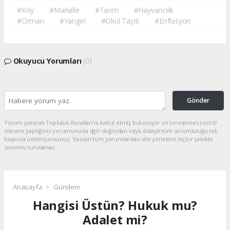
#Köy
#Mahalle
#Tarım
#Hayvancılık
#Orman
#Yangın
#Okul Taşıtı
#Enflasyon
Okuyucu Yorumları
(0)
Gönder
Yorum yazarak Topluluk Kuralları’nı kabul etmiş bulunuyor ve torostimes.com.tr
sitesine yaptığınız yorumunuzla ilgili doğrudan veya dolaylı tüm sorumluluğu tek
başınıza üstleniyorsunuz. Yazılan tüm yorumlardan site yönetimi hiçbir şekilde
sorumlu tutulamaz.
Anasayfa
Gündem
Hangisi Üstün? Hukuk mu?
Adalet mi?