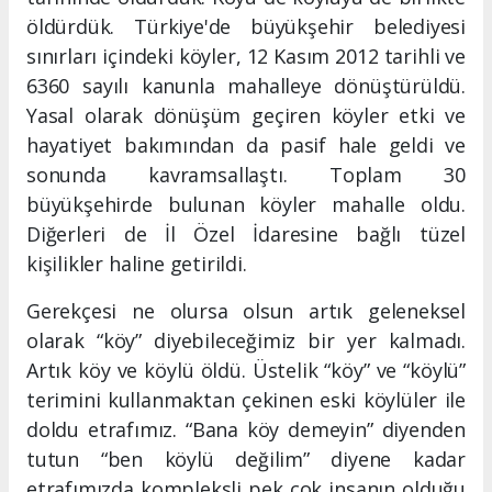
öldürdük. Türkiye'de büyükşehir belediyesi
sınırları içindeki köyler, 12 Kasım 2012 tarihli ve
6360 sayılı kanunla mahalleye dönüştürüldü.
Yasal olarak dönüşüm geçiren köyler etki ve
hayatiyet bakımından da pasif hale geldi ve
sonunda kavramsallaştı. Toplam 30
büyükşehirde bulunan köyler mahalle oldu.
Diğerleri de İl Özel İdaresine bağlı tüzel
kişilikler haline getirildi.
Gerekçesi ne olursa olsun artık geleneksel
olarak “köy” diyebileceğimiz bir yer kalmadı.
Artık köy ve köylü öldü. Üstelik “köy” ve “köylü”
terimini kullanmaktan çekinen eski köylüler ile
doldu etrafımız. “Bana köy demeyin” diyenden
tutun “ben köylü değilim” diyene kadar
etrafımızda kompleksli pek çok insanın olduğu