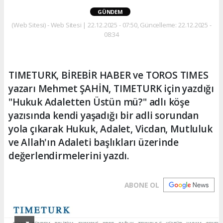
GÜNDEM
(Web Sitesi) - Web Sitesi | 22.12.2025 - 07:50, Güncelleme: 22.12.2025 -
08:34
TIMETURK, BİREBİR HABER ve TOROS TIMES
yazarı Mehmet ŞAHİN, TIMETURK için yazdığı
"Hukuk Adaletten Üstün mü?" adlı köşe
yazısında kendi yaşadığı bir adli sorundan
yola çıkarak Hukuk, Adalet, Vicdan, Mutluluk
ve Allah'ın Adaleti başlıkları üzerinde
değerlendirmelerini yazdı.
ABONE OL