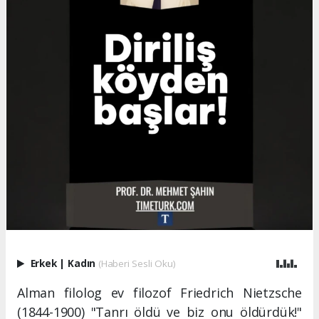
Erkek
|
Kadın
(Haberi Sesli Oku)
Alman filolog ev filozof Friedrich Nietzsche
(1844-1900) "Tanrı öldü ve biz onu öldürdük!"