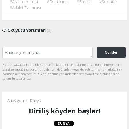
#Allah'ın Adaleti
#Dolandırıcı
#Farabi
#Sokrates
#Adalet Tanrıçası
Okuyucu Yorumları
(0)
Gönder
Yorum yazarak Topluluk Kuralları’nı kabul etmiş bulunuyor ve torostimes.com.tr
sitesine yaptığınız yorumunuzla ilgili doğrudan veya dolaylı tüm sorumluluğu tek
başınıza üstleniyorsunuz. Yazılan tüm yorumlardan site yönetimi hiçbir şekilde
sorumlu tutulamaz.
Anasayfa
Dünya
Diriliş köyden başlar!
DÜNYA