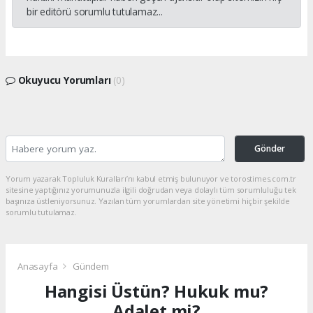
bir editörü sorumlu tutulamaz...
Okuyucu Yorumları
(0)
Gönder
Yorum yazarak Topluluk Kuralları’nı kabul etmiş bulunuyor ve torostimes.com.tr
sitesine yaptığınız yorumunuzla ilgili doğrudan veya dolaylı tüm sorumluluğu tek
başınıza üstleniyorsunuz. Yazılan tüm yorumlardan site yönetimi hiçbir şekilde
sorumlu tutulamaz.
Anasayfa
Gündem
Hangisi Üstün? Hukuk mu?
Adalet mi?