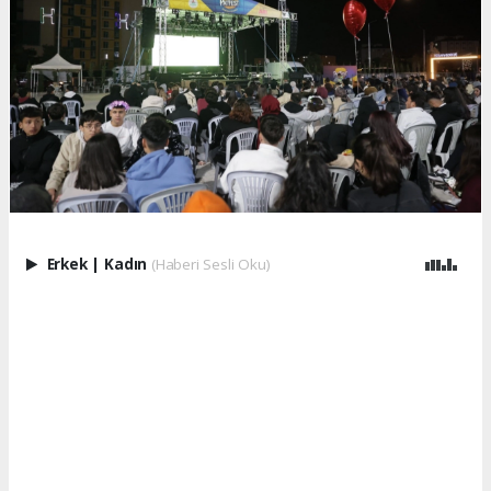
Erkek
|
Kadın
(Haberi Sesli Oku)