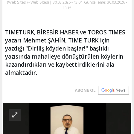
(Web Sitesi) - Web Sitesi | 30.03.2026 - 13:04, Güncelleme: 30.03.2026 -
13:15
TIMETURK, BİREBİR HABER ve TOROS TIMES
yazarı Mehmet ŞAHİN, TIME TURK için
yazdığı "Diriliş köyden başlar!" başlıklı
yazısında mahalleye dönüştürülen köylerin
kazandırdıkları ve kaybettirdiklerini ala
almaktadır.
ABONE OL