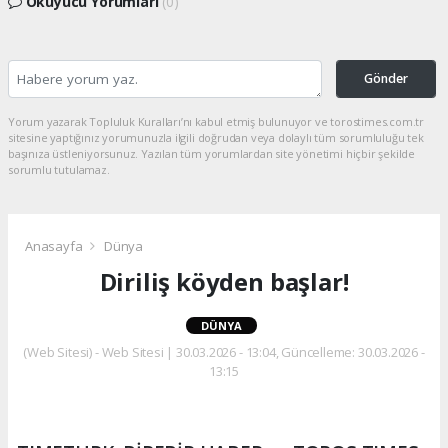
Okuyucu Yorumları
(0)
Gönder
Yorum yazarak Topluluk Kuralları’nı kabul etmiş bulunuyor ve torostimes.com.tr
sitesine yaptığınız yorumunuzla ilgili doğrudan veya dolaylı tüm sorumluluğu tek
başınıza üstleniyorsunuz. Yazılan tüm yorumlardan site yönetimi hiçbir şekilde
sorumlu tutulamaz.
Anasayfa
Dünya
Diriliş köyden başlar!
DÜNYA
(Web Sitesi) - Web Sitesi | 30.03.2026 - 13:04, Güncelleme: 30.03.2026 -
13:15