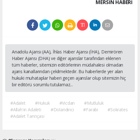
MERSIN HABERİ
Anadolu Ajansı (AA), İhlas Haber Ajansı (İHA), Demirören
Haber Ajansı (DHA) ve diğer ajanslar tarafından eklenen
tüm haberler, sitemizin editörlerinin müdahalesi olmadan
ajans kanallarından çekilmektedir. Bu haberlerde yer alan
hukuki muhataplar haberi geçen ajanslar olup sitemizin hiç
bir editörü sorumlu tutulamaz...
#Adalet
#Hukuk
#Vicdan
#Mutluluk
#Allah'ın Adaleti
#Dolandırıcı
#Farabi
#Sokrates
#Adalet Tanrıçası