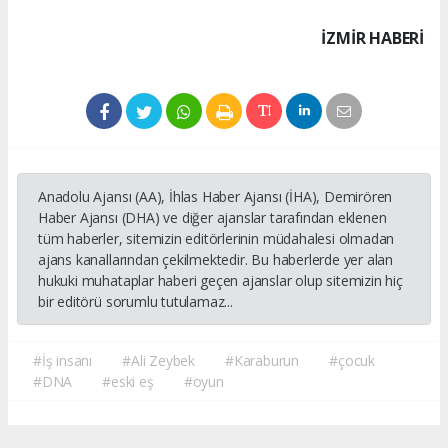
İZMIR HABERİ
Anadolu Ajansı (AA), İhlas Haber Ajansı (İHA), Demirören
Haber Ajansı (DHA) ve diğer ajanslar tarafından eklenen
tüm haberler, sitemizin editörlerinin müdahalesi olmadan
ajans kanallarından çekilmektedir. Bu haberlerde yer alan
hukuki muhataplar haberi geçen ajanslar olup sitemizin hiç
bir editörü sorumlu tutulamaz...
#İş insanı
#Ali Zeybek
#Karaburun
#çocuk
#DNA
#eski eş
#oyun