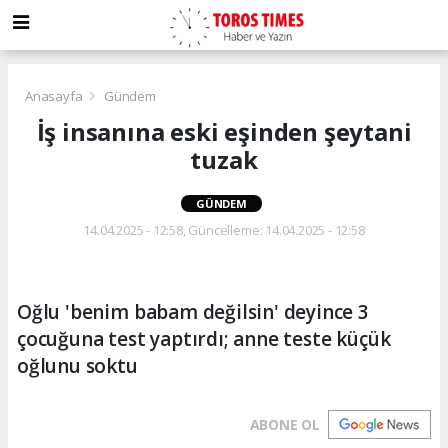
Anasayfa
Gündem
İş insanına eski eşinden şeytani
tuzak
GÜNDEM
14.04.2025 - 12:58, Güncelleme: 14.04.2025 - 12:58
Oğlu 'benim babam değilsin' deyince 3
çocuğuna test yaptırdı; anne teste küçük
oğlunu soktu
ABONE OL