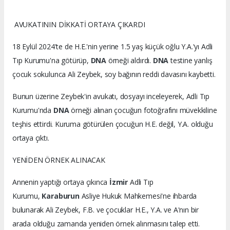
AVUKATININ DİKKATİ ORTAYA ÇIKARDI
18 Eylül 2024'te de H.E.'nin yerine 1.5 yaş küçük oğlu Y.A.'yı Adli
Tıp Kurumu'na götürüp,
DNA
örneği aldırdı.
DNA
testine yanlış
çocuk sokulunca Ali Zeybek, soy bağının reddi davasını kaybetti.
Bunun üzerine Zeybek'in avukatı, dosyayı inceleyerek, Adli Tıp
Kurumu'nda
DNA
örneği alınan çocuğun fotoğrafını müvekkiline
teşhis ettirdi. Kuruma götürülen çocuğun H.E. değil, Y.A. olduğu
ortaya çıktı.
YENİDEN ÖRNEK ALINACAK
Annenin yaptığı ortaya çıkınca
İzmir
Adli Tıp
Kurumu,
Karaburun
Asliye Hukuk Mahkemesi'ne ihbarda
bulunarak Ali Zeybek, F.B. ve çocuklar H.E., Y.A. ve A'nın bir
arada olduğu zamanda yeniden örnek alınmasını talep etti.