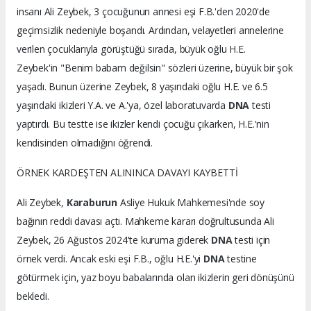
insanı Ali Zeybek, 3 çocuğunun annesi eşi F.B.'den 2020'de
geçimsizlik nedeniyle boşandı. Ardından, velayetleri annelerine
verilen çocuklarıyla görüştüğü sırada, büyük oğlu H.E.
Zeybek'in "Benim babam değilsin" sözleri üzerine, büyük bir şok
yaşadı. Bunun üzerine Zeybek, 8 yaşındaki oğlu H.E. ve 6.5
yaşındaki ikizleri Y.A. ve A.'ya, özel laboratuvarda
DNA
testi
yaptırdı. Bu testte ise ikizler kendi çocuğu çıkarken, H.E.'nin
kendisinden olmadığını öğrendi.
ÖRNEK KARDEŞTEN ALININCA DAVAYI KAYBETTİ
Ali Zeybek,
Karaburun
Asliye Hukuk Mahkemesi'nde soy
bağının reddi davası açtı. Mahkeme kararı doğrultusunda Ali
Zeybek, 26 Ağustos 2024'te kuruma giderek
DNA
testi için
örnek verdi. Ancak eski eşi F.B., oğlu H.E.'yi
DNA
testine
götürmek için, yaz boyu babalarında olan ikizlerin geri dönüşünü
bekledi.