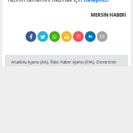
MERSIN HABERİ
Anadolu Ajansı (AA), İhlas Haber Ajansı (İHA), Demirören
Haber Ajansı (DHA) ve diğer ajanslar tarafından eklenen
tüm haberler, sitemizin editörlerinin müdahalesi olmadan
ajans kanallarından çekilmektedir. Bu haberlerde yer alan
hukuki muhataplar haberi geçen ajanslar olup sitemizin hiç
bir editörü sorumlu tutulamaz...
#Köy
#Mahalle
#Tarım
#Hayvancılık
#Orman
#Yangın
#Okul Taşıtı
#Enflasyon