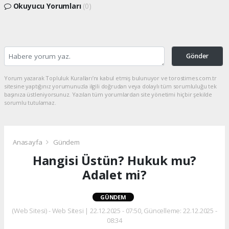
Okuyucu Yorumları
(0)
Gönder
Yorum yazarak Topluluk Kuralları’nı kabul etmiş bulunuyor ve torostimes.com.tr
sitesine yaptığınız yorumunuzla ilgili doğrudan veya dolaylı tüm sorumluluğu tek
başınıza üstleniyorsunuz. Yazılan tüm yorumlardan site yönetimi hiçbir şekilde
sorumlu tutulamaz.
Anasayfa
Gündem
Hangisi Üstün? Hukuk mu?
Adalet mi?
GÜNDEM
(Web Sitesi) - Web Sitesi | 22.12.2025 - 07:50, Güncelleme: 22.12.2025 -
08:34