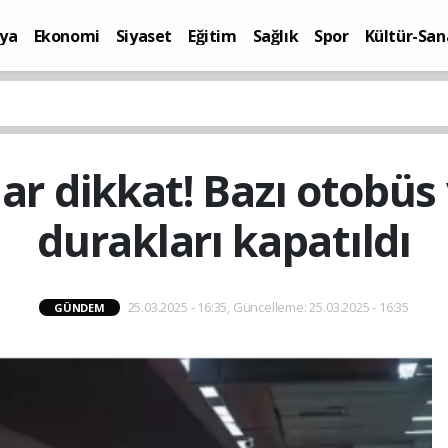
ya
Ekonomi
Siyaset
Eğitim
Sağlık
Spor
Kültür-San
i
Yaşam
lar dikkat! Bazı otobüs
durakları kapatıldı
25.03.2025 - 16:35, Güncelleme: 25.03.2025 - 16:35
GÜNDEM