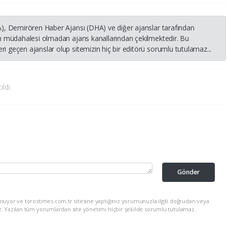
HA), Demirören Haber Ajansı (DHA) ve diğer ajanslar tarafından
nin müdahalesi olmadan ajans kanallarından çekilmektedir. Bu
i geçen ajanslar olup sitemizin hiç bir editörü sorumlu tutulamaz...
ıldı
Gönder
nuyor ve torostimes.com.tr sitesine yaptığınız yorumunuzla ilgili doğrudan veya
z. Yazılan tüm yorumlardan site yönetimi hiçbir şekilde sorumlu tutulamaz.