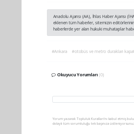
Anadolu Ajansı (AA), İhlas Haber Ajansı (İ
eklenen tüm haberler, sitemizin editörleri
haberlerde yer alan hukuki muhataplar haber
#Ankara
#otobüs ve metro durakları kapat
Okuyucu Yorumları
(0)
Yorum yazarak Topluluk Kuralları’nı kabul etmiş bulu
dolaylı tüm sorumluluğu tek başınıza üstleniyorsunu