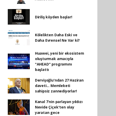
Diriliş köyden başlar!
Kölelikten Daha Eski ve
Daha Evrensel Ne Var ki?
Huawei, yeni bir ekosistem
oluşturmak amacıyla
"AHEAD" programını
başlattı
Dervişoğlu'ndan 27 Haziran
daveti... Memleketi
sahipsiz zannediyorlar!
Kanal 7’nin parlayan yıldızı
Nevide Çiçek'ten olay
yaratan gece