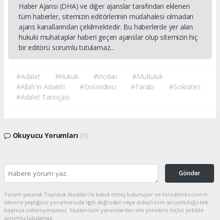
Haber Ajansı (DHA) ve diğer ajanslar tarafından eklenen
tüm haberler, sitemizin editörlerinin müdahalesi olmadan
ajans kanallarından çekilmektedir. Bu haberlerde yer alan
hukuki muhataplar haberi geçen ajanslar olup sitemizin hiç
bir editörü sorumlu tutulamaz...
#Adalet
#Hukuk
#Vicdan
#Mutluluk
#Allah'ın Adaleti
#Dolandırıcı
#Farabi
#Sokrates
#Adalet Tanrıçası
Okuyucu Yorumları
(0)
Gönder
Yorum yazarak Topluluk Kuralları’nı kabul etmiş bulunuyor ve torostimes.com.tr
sitesine yaptığınız yorumunuzla ilgili doğrudan veya dolaylı tüm sorumluluğu tek
başınıza üstleniyorsunuz. Yazılan tüm yorumlardan site yönetimi hiçbir şekilde
sorumlu tutulamaz.