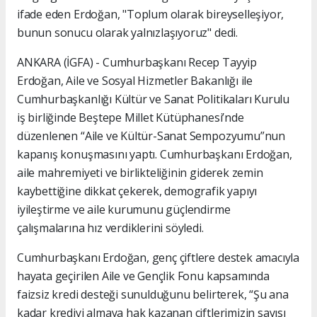
ifade eden Erdoğan, "Toplum olarak bireyselleşiyor,
bunun sonucu olarak yalnızlaşıyoruz" dedi.
ANKARA (İGFA) - Cumhurbaşkanı Recep Tayyip
Erdoğan, Aile ve Sosyal Hizmetler Bakanlığı ile
Cumhurbaşkanlığı Kültür ve Sanat Politikaları Kurulu
iş birliğinde Beştepe Millet Kütüphanesi’nde
düzenlenen “Aile ve Kültür-Sanat Sempozyumu”nun
kapanış konuşmasını yaptı. Cumhurbaşkanı Erdoğan,
aile mahremiyeti ve birlikteliğinin giderek zemin
kaybettiğine dikkat çekerek, demografik yapıyı
iyileştirme ve aile kurumunu güçlendirme
çalışmalarına hız verdiklerini söyledi.
Cumhurbaşkanı Erdoğan, genç çiftlere destek amacıyla
hayata geçirilen Aile ve Gençlik Fonu kapsamında
faizsiz kredi desteği sunulduğunu belirterek, “Şu ana
kadar krediyi almaya hak kazanan çiftlerimizin sayısı