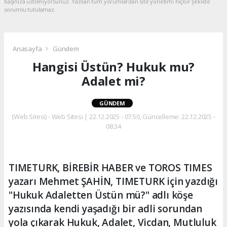
başınıza üstleniyorsunuz. Yazılan tüm yorumlardan site yönetimi hiçbir şekilde
sorumlu tutulamaz.
Anasayfa
Gündem
Hangisi Üstün? Hukuk mu?
Adalet mi?
GÜNDEM
(Web Sitesi) - Web Sitesi | 22.12.2025 - 07:50, Güncelleme: 22.12.2025 -
08:34
TIMETURK, BİREBİR HABER ve TOROS TIMES
yazarı Mehmet ŞAHİN, TIMETURK için yazdığı
"Hukuk Adaletten Üstün mü?" adlı köşe
yazısında kendi yaşadığı bir adli sorundan
yola çıkarak Hukuk, Adalet, Vicdan, Mutluluk