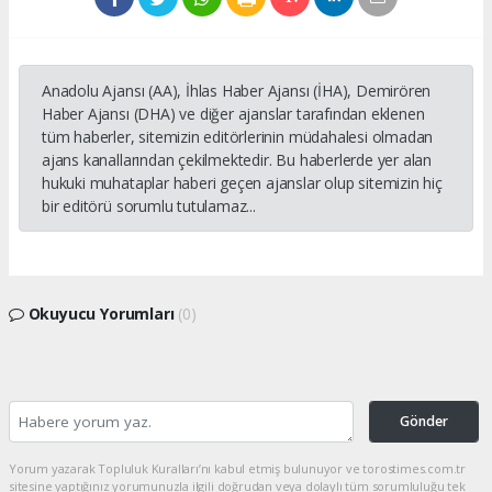
Anadolu Ajansı (AA), İhlas Haber Ajansı (İHA), Demirören
Haber Ajansı (DHA) ve diğer ajanslar tarafından eklenen
tüm haberler, sitemizin editörlerinin müdahalesi olmadan
ajans kanallarından çekilmektedir. Bu haberlerde yer alan
hukuki muhataplar haberi geçen ajanslar olup sitemizin hiç
bir editörü sorumlu tutulamaz...
Okuyucu Yorumları
(0)
Gönder
Yorum yazarak Topluluk Kuralları’nı kabul etmiş bulunuyor ve torostimes.com.tr
sitesine yaptığınız yorumunuzla ilgili doğrudan veya dolaylı tüm sorumluluğu tek