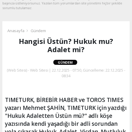
başınıza üstleniyorsunuz. Yazılan tüm yorumlardan site yönetimi hiçbir şekilde
sorumlu tutulamaz.
Anasayfa
Gündem
Hangisi Üstün? Hukuk mu?
Adalet mi?
GÜNDEM
(Web Sitesi) - Web Sitesi | 22.12.2025 - 07:50, Güncelleme: 22.12.2025 -
08:34
TIMETURK, BİREBİR HABER ve TOROS TIMES
yazarı Mehmet ŞAHİN, TIMETURK için yazdığı
"Hukuk Adaletten Üstün mü?" adlı köşe
yazısında kendi yaşadığı bir adli sorundan
yola çıkarak Hukuk, Adalet, Vicdan, Mutluluk