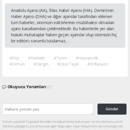
Anadolu Ajansı (AA), İhlas Haber Ajansı (İHA), Demirören
Haber Ajansı (DHA) ve diğer ajanslar tarafından eklenen
tüm haberler, sitemizin editörlerinin müdahalesi olmadan
ajans kanallarından çekilmektedir. Bu haberlerde yer alan
hukuki muhataplar haberi geçen ajanslar olup sitemizin hiç
bir editörü sorumlu tutulamaz...
#Köy
#Mahalle
#Tarım
#Hayvancılık
#Orman
#Yangın
#Okul Taşıtı
#Enflasyon
Okuyucu Yorumları
(0)
Gönder
Yorum yazarak Topluluk Kuralları’nı kabul etmiş bulunuyor ve torostimes.com.tr
sitesine yaptığınız yorumunuzla ilgili doğrudan veya dolaylı tüm sorumluluğu tek