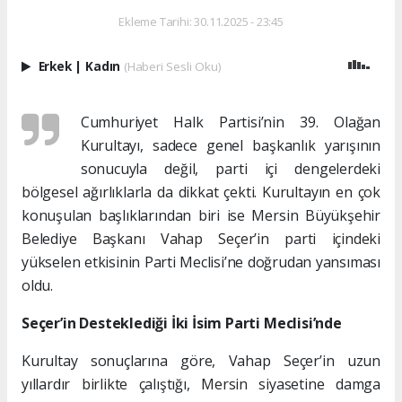
Ekleme Tarihi: 30.11.2025 - 23:45
Erkek
|
Kadın
(Haberi Sesli Oku)
Cumhuriyet Halk Partisi’nin 39. Olağan
Kurultayı, sadece genel başkanlık yarışının
sonucuyla değil, parti içi dengelerdeki
bölgesel ağırlıklarla da dikkat çekti. Kurultayın en çok
konuşulan başlıklarından biri ise Mersin Büyükşehir
Belediye Başkanı Vahap Seçer’in parti içindeki
yükselen etkisinin Parti Meclisi’ne doğrudan yansıması
oldu.
Seçer’in Desteklediği İki İsim Parti Meclisi’nde
Kurultay sonuçlarına göre, Vahap Seçer’in uzun
yıllardır birlikte çalıştığı, Mersin siyasetine damga