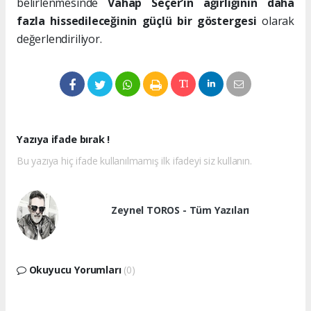
belirlenmesinde
Vahap Seçer’in ağırlığının daha
fazla hissedileceğinin güçlü bir göstergesi
olarak
değerlendiriliyor.
Yazıya ifade bırak !
Bu yazıya hiç ifade kullanılmamış ilk ifadeyi siz kullanın.
Zeynel TOROS - Tüm Yazıları
Okuyucu Yorumları
(0)