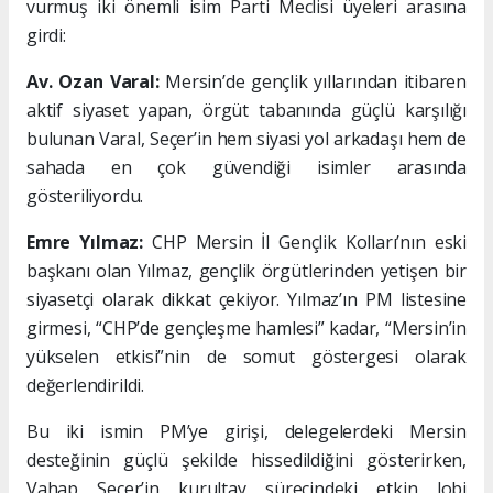
vurmuş iki önemli isim Parti Meclisi üyeleri arasına
girdi:
Av. Ozan Varal:
Mersin’de gençlik yıllarından itibaren
aktif siyaset yapan, örgüt tabanında güçlü karşılığı
bulunan Varal, Seçer’in hem siyasi yol arkadaşı hem de
sahada en çok güvendiği isimler arasında
gösteriliyordu.
Emre Yılmaz:
CHP Mersin İl Gençlik Kolları’nın eski
başkanı olan Yılmaz, gençlik örgütlerinden yetişen bir
siyasetçi olarak dikkat çekiyor. Yılmaz’ın PM listesine
girmesi, “CHP’de gençleşme hamlesi” kadar, “Mersin’in
yükselen etkisi”nin de somut göstergesi olarak
değerlendirildi.
Bu iki ismin PM’ye girişi, delegelerdeki Mersin
desteğinin güçlü şekilde hissedildiğini gösterirken,
Vahap Seçer’in kurultay sürecindeki etkin lobi