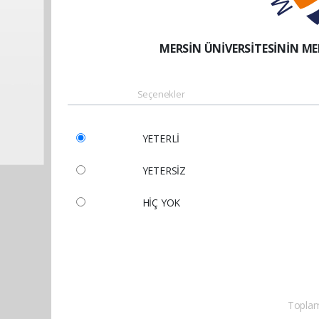
MERSİN ÜNİVERSİTESİNİN MER
Seçenekler
YETERLİ
YETERSİZ
HİÇ YOK
Toplam 