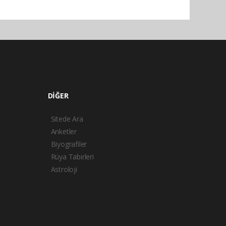
DİĞER
Sitede Ara
Anketler
Biyografiler
Rüya Tabirleri
Astroloji