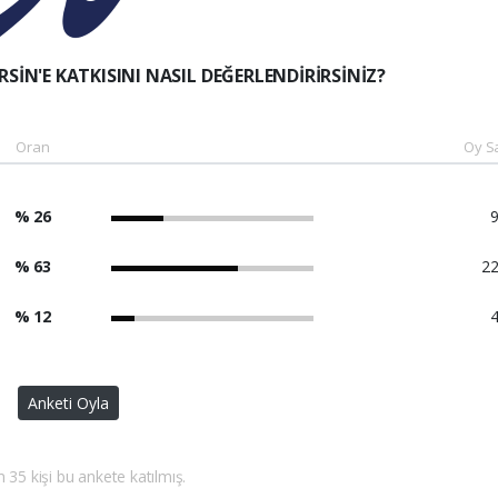
SİN'E KATKISINI NASIL DEĞERLENDİRİRSİNİZ?
Oran
Oy Sa
% 26
9
% 63
22
% 12
4
Anketi Oyla
35 kişi bu ankete katılmış.