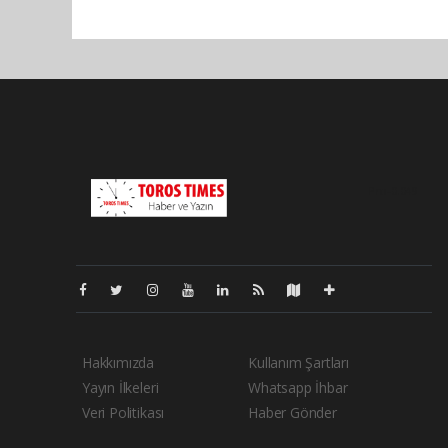
Pro-0.049
Hakkımızda
Kullanım Şartları
Yayın İlkeleri
Whatsapp İhbar
Veri Politikası
Haber Gönder