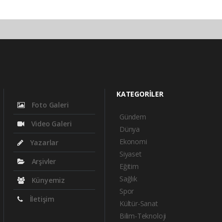
KATEGORİLER
Foto Galeri
Gündem
Video Galeri
Dünya
Ekonomi
Yazarlar
Siyaset
Arşivler
Eğitim
Sağlık
Künyemiz
Spor
İletişim
Kültür-Sanat
Bilim-Teknoloji